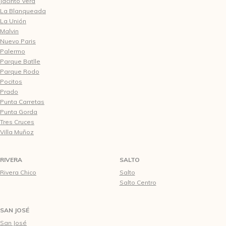
Jacinto Vera
La Blanqueada
La Unión
Malvin
Nuevo Paris
Palermo
Parque Batlle
Parque Rodo
Pocitos
Prado
Punta Carretas
Punta Gorda
Tres Cruces
Villa Muñoz
RIVERA
SALTO
Rivera Chico
Salto
Salto Centro
SAN JOSÉ
San José