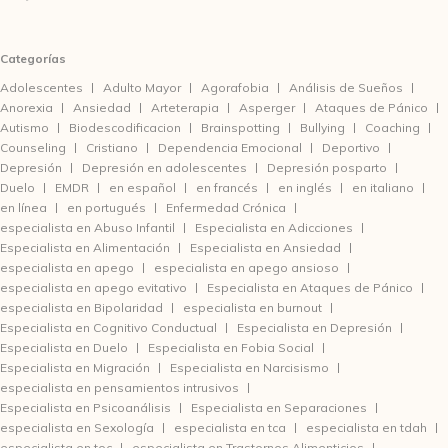
Categorías
Adolescentes
Adulto Mayor
Agorafobia
Análisis de Sueños
Anorexia
Ansiedad
Arteterapia
Asperger
Ataques de Pánico
Autismo
Biodescodificacion
Brainspotting
Bullying
Coaching
Counseling
Cristiano
Dependencia Emocional
Deportivo
Depresión
Depresión en adolescentes
Depresión posparto
Duelo
EMDR
en español
en francés
en inglés
en italiano
en línea
en portugués
Enfermedad Crónica
especialista en Abuso Infantil
Especialista en Adicciones
Especialista en Alimentación
Especialista en Ansiedad
especialista en apego
especialista en apego ansioso
especialista en apego evitativo
Especialista en Ataques de Pánico
especialista en Bipolaridad
especialista en burnout
Especialista en Cognitivo Conductual
Especialista en Depresión
Especialista en Duelo
Especialista en Fobia Social
Especialista en Migración
Especialista en Narcisismo
especialista en pensamientos intrusivos
Especialista en Psicoanálisis
Especialista en Separaciones
especialista en Sexología
especialista en tca
especialista en tdah
especialista en toc
especialista en Trastornos Alimenticios