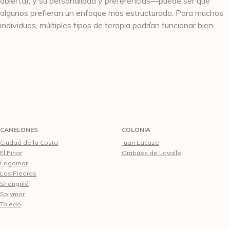
abierta), y su personalidad y preferencias—puede ser que
algunos prefieran un enfoque más estructurado. Para muchos
individuos, múltiples tipos de terapia podrían funcionar bien.
CANELONES
COLONIA
Ciudad de la Costa
Juan Lacaze
El Pinar
Ombúes de Lavalle
Lagomar
Las Piedras
Shangrilá
Solymar
Toledo