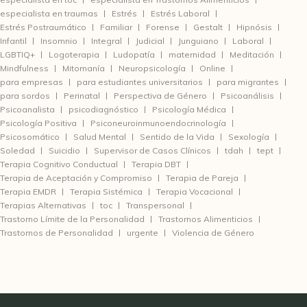
especialista en traumas
Estrés
Estrés Laboral
Estrés Postraumático
Familiar
Forense
Gestalt
Hipnósis
Infantil
Insomnio
Integral
Judicial
Junguiano
Laboral
LGBTIQ+
Logoterapia
Ludopatía
maternidad
Meditación
Mindfulness
Mitomanía
Neuropsicología
Online
para empresas
para estudiantes universitarios
para migrantes
para sordos
Perinatal
Perspectiva de Género
Psicoanálisis
Psicoanalista
psicodiagnóstico
Psicología Médica
Psicología Positiva
Psiconeuroinmunoendocrinología
Psicosomático
Salud Mental
Sentido de la Vida
Sexología
Soledad
Suicidio
Supervisor de Casos Clínicos
tdah
tept
Terapia Cognitivo Conductual
Terapia DBT
Terapia de Aceptación y Compromiso
Terapia de Pareja
Terapia EMDR
Terapia Sistémica
Terapia Vocacional
Terapias Alternativas
toc
Transpersonal
Trastorno Límite de la Personalidad
Trastornos Alimenticios
Trastornos de Personalidad
urgente
Violencia de Género