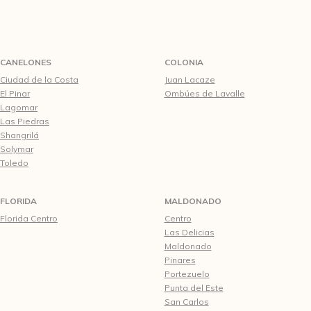
CANELONES
COLONIA
Ciudad de la Costa
Juan Lacaze
El Pinar
Ombúes de Lavalle
Lagomar
Las Piedras
Shangrilá
Solymar
Toledo
FLORIDA
MALDONADO
Florida Centro
Centro
Las Delicias
Maldonado
Pinares
Portezuelo
Punta del Este
San Carlos