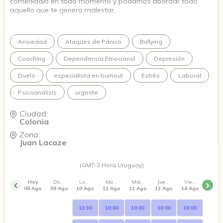
contenida/o en todo momento y podamos abordar todo
aquello que te genera malestar.
Ansiedad
Ataques de Pánico
Bullying
Coaching
Dependencia Emocional
Depresión
Duelo
especialista en burnout
Estrés
Laboral
Psicoanálisis
urgente
Ciudad:
Colonia
Zona:
Juan Lacaze
(GMT-3 Hora Uruguay)
Hoy
Domingo
Lunes
Martes
Miércoles
Jueves
Viernes
08 Ago
09 Ago
10 Ago
11 Ago
12 Ago
13 Ago
14 Ago
13:30
10:00
10:00
10:00
10:00