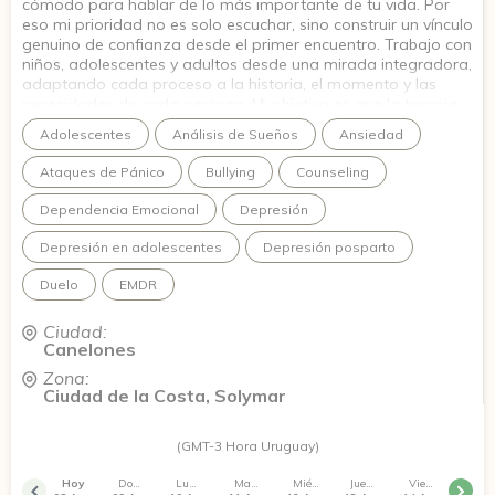
cómodo para hablar de lo más importante de tu vida. Por
eso mi prioridad no es solo escuchar, sino construir un vínculo
genuino de confianza desde el primer encuentro. Trabajo con
niños, adolescentes y adultos desde una mirada integradora,
adaptando cada proceso a la historia, el momento y las
necesidades de cada persona. Mi objetivo es que la terapia
no sea únicamente un espacio para hablar, sino un lugar
Adolescentes
Análisis de Sueños
Ansiedad
donde puedas comprenderte, adquirir herramientas y
generar cambios que mejoren tu calidad de vida.
Ataques de Pánico
Bullying
Counseling
Dependencia Emocional
Depresión
Depresión en adolescentes
Depresión posparto
Duelo
EMDR
Ciudad:
Canelones
Zona:
Ciudad de la Costa, Solymar
(GMT-3 Hora Uruguay)
Hoy
Domingo
Lunes
Martes
Miércoles
Jueves
Viernes