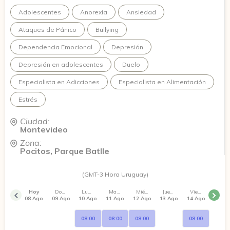
Adolescentes
Anorexia
Ansiedad
Ataques de Pánico
Bullying
Dependencia Emocional
Depresión
Depresión en adolescentes
Duelo
Especialista en Adicciones
Especialista en Alimentación
Estrés
Ciudad:
Montevideo
Zona:
Pocitos, Parque Batlle
(GMT-3 Hora Uruguay)
Hoy
Domingo
Lunes
Martes
Miércoles
Jueves
Viernes
08 Ago
09 Ago
10 Ago
11 Ago
12 Ago
13 Ago
14 Ago
08:00
08:00
08:00
08:00