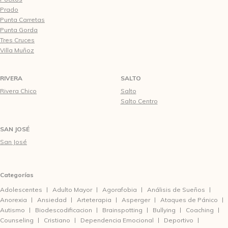
Prado
Punta Carretas
Punta Gorda
Tres Cruces
Villa Muñoz
RIVERA
SALTO
Rivera Chico
Salto
Salto Centro
SAN JOSÉ
San José
Categorías
Adolescentes
Adulto Mayor
Agorafobia
Análisis de Sueños
Anorexia
Ansiedad
Arteterapia
Asperger
Ataques de Pánico
Autismo
Biodescodificacion
Brainspotting
Bullying
Coaching
Counseling
Cristiano
Dependencia Emocional
Deportivo