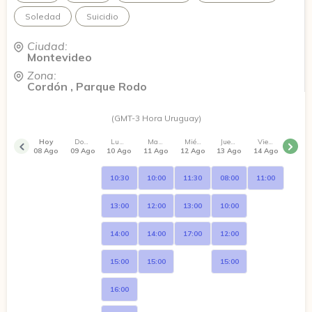
Soledad
Suicidio
Ciudad:
Montevideo
Zona:
Cordón , Parque Rodo
(GMT-3 Hora Uruguay)
Hoy
Domingo
Lunes
Martes
Miércoles
Jueves
Viernes
08 Ago
09 Ago
10 Ago
11 Ago
12 Ago
13 Ago
14 Ago
10:30
10:00
11:30
08:00
11:00
13:00
12:00
13:00
10:00
14:00
14:00
17:00
12:00
15:00
15:00
15:00
16:00