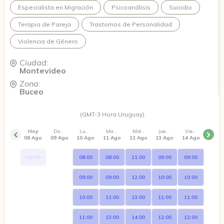
Especialista en Migración
Psicoanálisis
Suicidio
Terapia de Pareja
Trastornos de Personalidad
Violencia de Género
Ciudad:
Montevideo
Zona:
Buceo
(GMT-3 Hora Uruguay)
Hoy
Domingo
Lunes
Martes
Miércoles
Jueves
Viernes
08 Ago
09 Ago
10 Ago
11 Ago
12 Ago
13 Ago
14 Ago
13:00
08:00
08:00
11:00
09:00
09:00
09:00
09:00
12:00
10:00
10:00
10:00
12:00
13:00
11:00
11:00
11:00
13:00
14:00
12:00
12:00