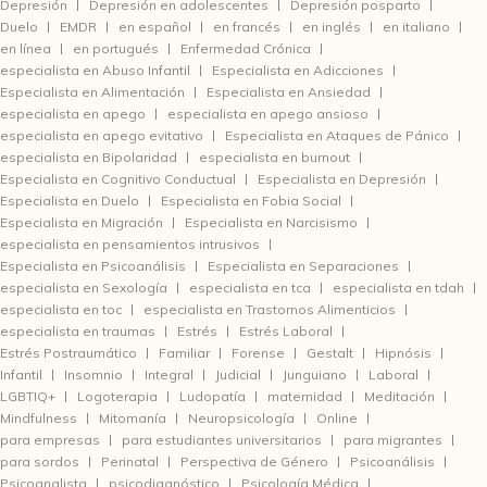
Depresión
Depresión en adolescentes
Depresión posparto
Duelo
EMDR
en español
en francés
en inglés
en italiano
en línea
en portugués
Enfermedad Crónica
especialista en Abuso Infantil
Especialista en Adicciones
Especialista en Alimentación
Especialista en Ansiedad
especialista en apego
especialista en apego ansioso
especialista en apego evitativo
Especialista en Ataques de Pánico
especialista en Bipolaridad
especialista en burnout
Especialista en Cognitivo Conductual
Especialista en Depresión
Especialista en Duelo
Especialista en Fobia Social
Especialista en Migración
Especialista en Narcisismo
especialista en pensamientos intrusivos
Especialista en Psicoanálisis
Especialista en Separaciones
especialista en Sexología
especialista en tca
especialista en tdah
especialista en toc
especialista en Trastornos Alimenticios
especialista en traumas
Estrés
Estrés Laboral
Estrés Postraumático
Familiar
Forense
Gestalt
Hipnósis
Infantil
Insomnio
Integral
Judicial
Junguiano
Laboral
LGBTIQ+
Logoterapia
Ludopatía
maternidad
Meditación
Mindfulness
Mitomanía
Neuropsicología
Online
para empresas
para estudiantes universitarios
para migrantes
para sordos
Perinatal
Perspectiva de Género
Psicoanálisis
Psicoanalista
psicodiagnóstico
Psicología Médica