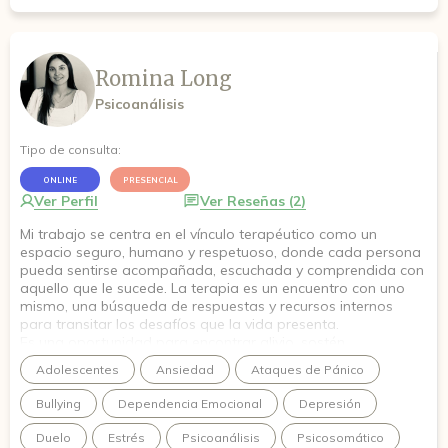
Romina Long
Psicoanálisis
Tipo de consulta:
ONLINE
PRESENCIAL
Ver Perfil
Ver Reseñas (2)
Mi trabajo se centra en el vínculo terapéutico como un
espacio seguro, humano y respetuoso, donde cada persona
pueda sentirse acompañada, escuchada y comprendida con
aquello que le sucede. La terapia es un encuentro con uno
mismo, una búsqueda de respuestas y recursos internos
para transitar los desafíos que la vida presenta.
Es una oportunidad para encontrar alivio, sostén,
transformación y crecimiento personal.
Adolescentes
Ansiedad
Ataques de Pánico
Hablar alivia,
Hablar sana,
Bullying
Dependencia Emocional
Depresión
Te espero.
Duelo
Estrés
Psicoanálisis
Psicosomático