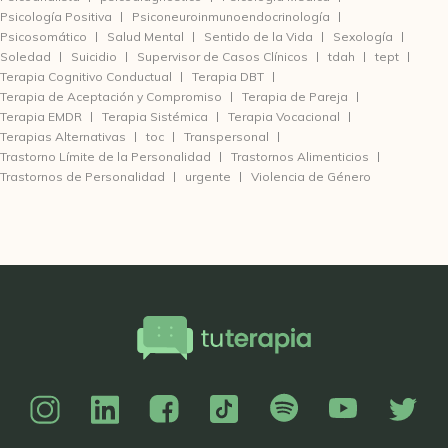
Psicología Positiva
Psiconeuroinmunoendocrinología
Psicosomático
Salud Mental
Sentido de la Vida
Sexología
Soledad
Suicidio
Supervisor de Casos Clínicos
tdah
tept
Terapia Cognitivo Conductual
Terapia DBT
Terapia de Aceptación y Compromiso
Terapia de Pareja
Terapia EMDR
Terapia Sistémica
Terapia Vocacional
Terapias Alternativas
toc
Transpersonal
Trastorno Límite de la Personalidad
Trastornos Alimenticios
Trastornos de Personalidad
urgente
Violencia de Género