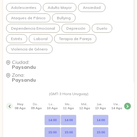
Adolescentes
Adulto Mayor
Ansiedad
Ataques de Pánico
Bullying
Dependencia Emocional
Depresión
Duelo
Estrés
Laboral
Terapia de Pareja
Violencia de Género
Ciudad:
Paysandu
Zona:
Paysandu
(GMT-3 Hora Uruguay)
Hoy
Domingo
Lunes
Martes
Miércoles
Jueves
Viernes
08 Ago
09 Ago
10 Ago
11 Ago
12 Ago
13 Ago
14 Ago
14:00
14:00
14:00
15:00
15:00
15:00