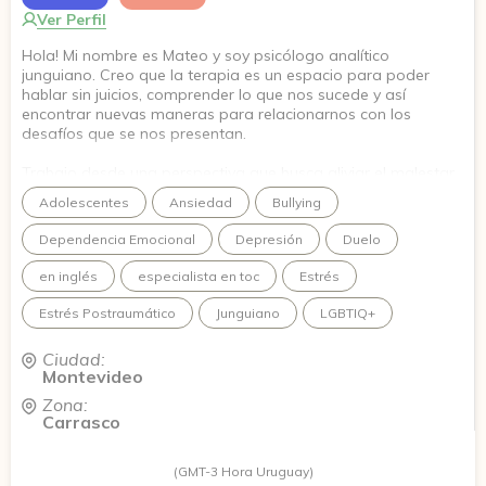
Ver Perfil
Hola! Mi nombre es Mateo y soy psicólogo analítico
junguiano. Creo que la terapia es un espacio para poder
hablar sin juicios, comprender lo que nos sucede y así
encontrar nuevas maneras para relacionarnos con los
desafíos que se nos presentan.
Trabajo desde una perspectiva que busca aliviar el malestar,
peo también comprender su sentido y así favorecer el
Adolescentes
Ansiedad
Bullying
autoconocimiento y el crecimiento personal.
Dependencia Emocional
Depresión
Duelo
Acompaño procesos relacionados con ansiedad, depresión,
conflictos en las relaciones, dificultades de autoestima,
en inglés
especialista en toc
Estrés
importantes momentos de cambios, o a quienes buscan
conocerse mejor y conectar con su versión más auténtica.
Estrés Postraumático
Junguiano
LGBTIQ+
Ciudad:
Montevideo
Zona:
Carrasco
(GMT-3 Hora Uruguay)