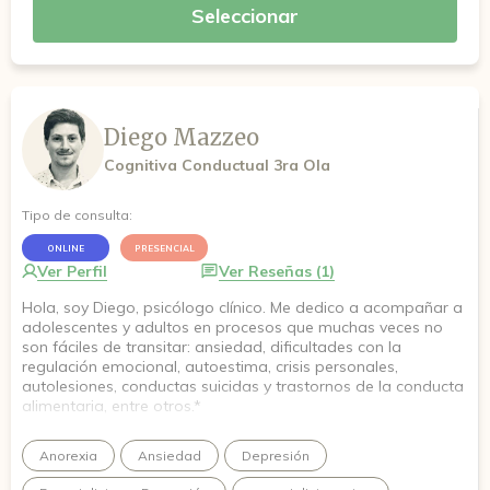
Seleccionar
Diego Mazzeo
Cognitiva Conductual 3ra Ola
Tipo de consulta:
ONLINE
PRESENCIAL
Ver Perfil
Ver Reseñas (1)
Hola, soy Diego, psicólogo clínico. Me dedico a acompañar a
adolescentes y adultos en procesos que muchas veces no
son fáciles de transitar: ansiedad, dificultades con la
regulación emocional, autoestima, crisis personales,
autolesiones, conductas suicidas y trastornos de la conducta
alimentaria, entre otros.*
Mi forma de trabajar integra la Terapia Cognitivo-Conductual
Anorexia
Ansiedad
Depresión
(TCC) y la Terapia Dialéctico-Conductual (DBT), combinando
la escucha y la validación con herramientas concretas para