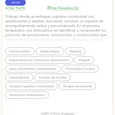
ONLINE
Ver Perfil
Ver Reseñas (2)
Trabajo desde un enfoque cognitivo-conductual con
adolescentes y adultos, buscando construir un espacio de
acompañamiento activo y personalizado. En el proceso
terapéutico, nos enfocamos en identificar y comprender los
patrones de pensamiento, emocionales y conductuales que
influyen en la forma de vincularse con uno mismo y con el
entorno. A partir de este trabajo, vamos construyendo
herramientas más adaptativas que favorezcan el bienestar y
Adolescentes
Adulto Mayor
Bullying
el afrontamiento de distintas experiencias de la vida.
especialista en Trastornos Alimenticios
Integral
para estudiantes universitarios
Psicología Positiva
Salud Mental
Sentido de la Vida
Terapia Cognitivo Conductual
Terapia Vocacional
Trastornos Alimenticios
(GMT-3 Hora Uruguay)