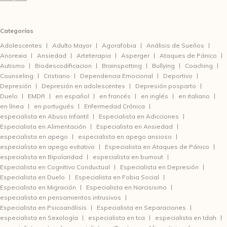
Categorías
Adolescentes
Adulto Mayor
Agorafobia
Análisis de Sueños
Anorexia
Ansiedad
Arteterapia
Asperger
Ataques de Pánico
Autismo
Biodescodificacion
Brainspotting
Bullying
Coaching
Counseling
Cristiano
Dependencia Emocional
Deportivo
Depresión
Depresión en adolescentes
Depresión posparto
Duelo
EMDR
en español
en francés
en inglés
en italiano
en línea
en portugués
Enfermedad Crónica
especialista en Abuso Infantil
Especialista en Adicciones
Especialista en Alimentación
Especialista en Ansiedad
especialista en apego
especialista en apego ansioso
especialista en apego evitativo
Especialista en Ataques de Pánico
especialista en Bipolaridad
especialista en burnout
Especialista en Cognitivo Conductual
Especialista en Depresión
Especialista en Duelo
Especialista en Fobia Social
Especialista en Migración
Especialista en Narcisismo
especialista en pensamientos intrusivos
Especialista en Psicoanálisis
Especialista en Separaciones
especialista en Sexología
especialista en tca
especialista en tdah