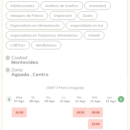
comienzo de un cambio profundo: acercarte al lugar en el
Adolescentes
Análisis de Sueños
Ansiedad
que quieres estar o alejarte, con conciencia, de lo que ya no
suma en tu vida.
Ataques de Pánico
Depresión
Duelo
Especialista en Alimentación
especialista en tca
especialista en Trastornos Alimenticios
Infantil
LGBTIQ+
Mindfulness
Ciudad:
Montevideo
Zona:
Aguada , Centro
(GMT-3 Hora Uruguay)
Hoy
Sábado
Domingo
Lunes
Martes
Miércoles
Jueves
07 Ago
08 Ago
09 Ago
10 Ago
11 Ago
12 Ago
13 Ago
10:00
19:30
09:00
10:00