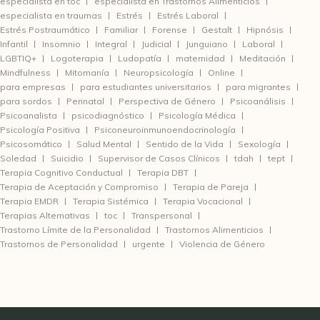
especialista en toc
especialista en Trastornos Alimenticios
especialista en traumas
Estrés
Estrés Laboral
Estrés Postraumático
Familiar
Forense
Gestalt
Hipnósis
Infantil
Insomnio
Integral
Judicial
Junguiano
Laboral
LGBTIQ+
Logoterapia
Ludopatía
maternidad
Meditación
Mindfulness
Mitomanía
Neuropsicología
Online
para empresas
para estudiantes universitarios
para migrantes
para sordos
Perinatal
Perspectiva de Género
Psicoanálisis
Psicoanalista
psicodiagnóstico
Psicología Médica
Psicología Positiva
Psiconeuroinmunoendocrinología
Psicosomático
Salud Mental
Sentido de la Vida
Sexología
Soledad
Suicidio
Supervisor de Casos Clínicos
tdah
tept
Terapia Cognitivo Conductual
Terapia DBT
Terapia de Aceptación y Compromiso
Terapia de Pareja
Terapia EMDR
Terapia Sistémica
Terapia Vocacional
Terapias Alternativas
toc
Transpersonal
Trastorno Límite de la Personalidad
Trastornos Alimenticios
Trastornos de Personalidad
urgente
Violencia de Género