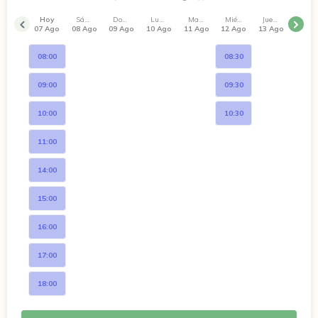
Hoy
Sábado
Domingo
Lunes
Martes
Miércoles
Jueves
07 Ago
08 Ago
09 Ago
10 Ago
11 Ago
12 Ago
13 Ago
08:00
08:30
09:00
09:30
10:00
10:30
11:00
14:00
15:00
16:00
17:00
18:00