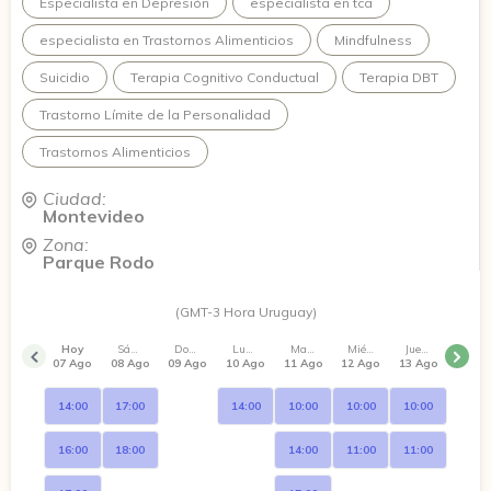
Especialista en Depresión
especialista en tca
atravesar el malestar y construir, de a poco, una vida que
valga la pena ser vivida.*
especialista en Trastornos Alimenticios
Mindfulness
Creo profundamente en el vínculo terapéutico como base de
Suicidio
Terapia Cognitivo Conductual
Terapia DBT
todo proceso. Cada persona es diferente, y me importa que
el espacio que construyamos juntos se sienta tuyo: seguro,
Trastorno Límite de la Personalidad
honesto y a tu ritmo.
Trastornos Alimenticios
Ciudad:
Montevideo
Zona:
Parque Rodo
(GMT-3 Hora Uruguay)
Hoy
Sábado
Domingo
Lunes
Martes
Miércoles
Jueves
07 Ago
08 Ago
09 Ago
10 Ago
11 Ago
12 Ago
13 Ago
14:00
17:00
14:00
10:00
10:00
10:00
16:00
18:00
14:00
11:00
11:00