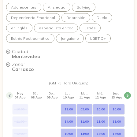
peo también comprender su sentido y así favorecer el
Adolescentes
Ansiedad
Bullying
autoconocimiento y el crecimiento personal.
Dependencia Emocional
Depresión
Duelo
Acompaño procesos relacionados con ansiedad, depresión,
conflictos en las relaciones, dificultades de autoestima,
en inglés
especialista en toc
Estrés
importantes momentos de cambios, o a quienes buscan
conocerse mejor y conectar con su versión más auténtica.
Estrés Postraumático
Junguiano
LGBTIQ+
Ciudad:
Montevideo
Zona:
Carrasco
(GMT-3 Hora Uruguay)
Hoy
Sábado
Domingo
Lunes
Martes
Miércoles
Jueves
07 Ago
08 Ago
09 Ago
10 Ago
11 Ago
12 Ago
13 Ago
10:00
12:00
09:00
10:00
10:00
11:00
14:00
11:00
11:00
11:00
12:00
15:00
14:00
12:00
12:00