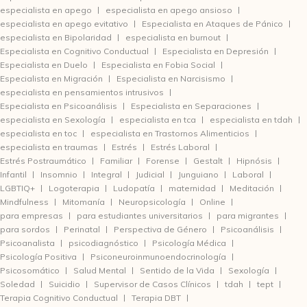
especialista en apego
especialista en apego ansioso
especialista en apego evitativo
Especialista en Ataques de Pánico
especialista en Bipolaridad
especialista en burnout
Especialista en Cognitivo Conductual
Especialista en Depresión
Especialista en Duelo
Especialista en Fobia Social
Especialista en Migración
Especialista en Narcisismo
especialista en pensamientos intrusivos
Especialista en Psicoanálisis
Especialista en Separaciones
especialista en Sexología
especialista en tca
especialista en tdah
especialista en toc
especialista en Trastornos Alimenticios
especialista en traumas
Estrés
Estrés Laboral
Estrés Postraumático
Familiar
Forense
Gestalt
Hipnósis
Infantil
Insomnio
Integral
Judicial
Junguiano
Laboral
LGBTIQ+
Logoterapia
Ludopatía
maternidad
Meditación
Mindfulness
Mitomanía
Neuropsicología
Online
para empresas
para estudiantes universitarios
para migrantes
para sordos
Perinatal
Perspectiva de Género
Psicoanálisis
Psicoanalista
psicodiagnóstico
Psicología Médica
Psicología Positiva
Psiconeuroinmunoendocrinología
Psicosomático
Salud Mental
Sentido de la Vida
Sexología
Soledad
Suicidio
Supervisor de Casos Clínicos
tdah
tept
Terapia Cognitivo Conductual
Terapia DBT