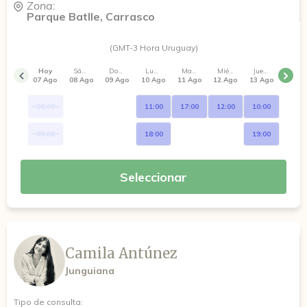
Zona:
Parque Batlle, Carrasco
(GMT-3 Hora Uruguay)
Hoy
Sábado
Domingo
Lunes
Martes
Miércoles
Jueves
07 Ago
08 Ago
09 Ago
10 Ago
11 Ago
12 Ago
13 Ago
08:00
11:00
17:00
12:00
10:00
09:00
18:00
19:00
Seleccionar
Camila Antúnez
Junguiana
Tipo de consulta: