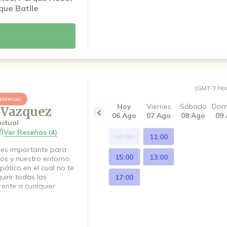
que Batlle
(GMT-3 Ho
ESENCIAL
Hoy
Viernes
Sábado
Dom
 Vazquez
06 Ago
07 Ago
08 Ago
09
ctual
Ver Reseñas (4)
12:00
11:00
 es importante para
15:00
13:00
os y nuestro entorno.
ático en el cual no te
irir todas las
17:00
rente a cualquier