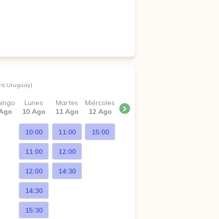
ra Uruguay)
ingo
Lunes
Martes
Miércoles
 Ago
10 Ago
11 Ago
12 Ago
10:00
11:00
15:00
11:00
12:00
12:00
14:30
14:30
15:30