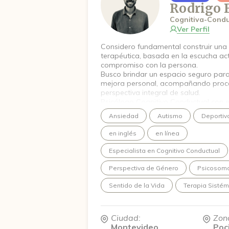
Rodrigo 
Cognitiva-Condu
Ver Perfil
Considero fundamental construir una 
terapéutica, basada en la escucha ac
compromiso con la persona.
Busco brindar un espacio seguro para
mejora personal, acompañando proce
perspectiva integral de salud.
Psicólogo Cognitivo Conductual con ex
y discapacidad a través de la clínica, 
Ansiedad
Autismo
Deportiv
recreativos.
Cursando una maestría en Psicología C
en inglés
en línea
Sistémica en la Universidad Católica 
Especialista en Cognitivo Conductual
Perspectiva de Género
Psicosomá
Sentido de la Vida
Terapia Sistém
Ciudad:
Zon
Montevideo
Poc