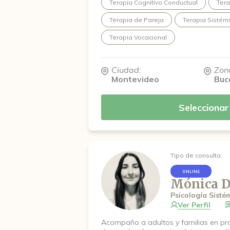
Terapia Cognitivo Conductual
Ter
estructura y claridad, sin perder de v
personas con historias y tiempos prop
Terapia de Pareja
Terapia Sistém
el bienestar del paciente, cuidando el
sosteniendo una práctica ética y re
Terapia Vocacional
las personas en la comprensión de su
desarrollo de recursos y la construcc
posibles, promoviendo una relación m
Ciudad:
Zon
consigo mismas.
Montevideo
Buc
Seleccionar
Tipo de consulta:
ONLINE
Mónica D
Psicología Sisté
Ver Perfil
Acompaño a adultos y familias en pr