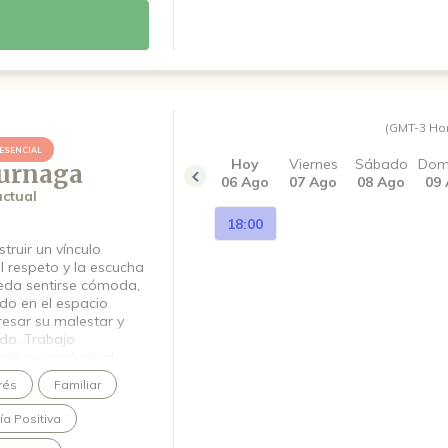
(GMT-3 Ho
ESENCIAL
Hoy
Viernes
Sábado
Dom
urnaga
06 Ago
07 Ago
08 Ago
09
ctual
18:00
truir un vínculo
l respeto y la escucha
eda sentirse cómoda,
do en el espacio
resar su malestar y
ndo. Trabajo
itivo-conductual,
émica que contempla
rés
Familiar
 también los vínculos,
 la persona se
ía Positiva
 psicológicas
 un espacio con