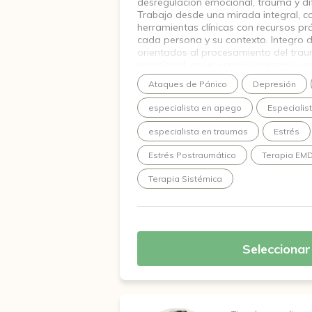
desregulación emocional, trauma y dif
Trabajo desde una mirada integral, 
herramientas clínicas con recursos p
cada persona y su contexto. Integro d
orientados al procesamiento del trau
emocional, en un espacio cercano y r
Mi objetivo es ofrecer un espacio se
Ataques de Pánico
Depresión
entender lo que te pasa, sentirte ac
herramientas reales para estar mejor.
especialista en apego
Especialis
especialista en traumas
Estrés
Estrés Postraumático
Terapia EM
Terapia Sistémica
Seleccionar