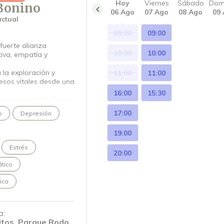
Hoy
Viernes
Sábado
Dom
Bonino
06 Ago
07 Ago
08 Ago
09
ctual
08:00
09:00
fuerte alianza
10:00
10:00
tiva, empatía y
 la exploración y
11:00
11:00
sos vitales desde una
16:00
15:30
periencia en inclusión
deporte y talleres
17:00
o
Depresión
línica y Familiar-
19:00
del Uruguay.
Estrés
20:00
tico
ica
a:
itos, Parque Rodo,