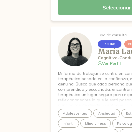
Seleccionar
Tipo de consulta:
ONLINE
PR
María La
Cognitiva-Condu
Ver Perfil
Mi forma de trabajar se centra en cons
terapéutico basado en la confianza, e
genuina. Busco que cada persona pu
comprendida y escuchada, encontran
terapéutico un lugar seguro para exp
reflexionar sobre lo que le está pasa
principalmente desde un enfoque cogn
integrando también una mirada sist
Adolescentes
Ansiedad
Est
no solo los procesos individuales, sino
las relaciones y el contexto en el que
Infantil
Mindfulness
Psicolog
desarrolla. Me apoyo en herramientas
validadas empíricamente, ofreciendo