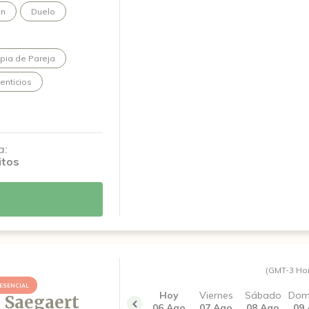
ón
Duelo
pia de Pareja
enticios
a:
itos
(GMT-3 Ho
ESENCIAL
Hoy
Viernes
Sábado
Dom
 Saegaert
06 Ago
07 Ago
08 Ago
09