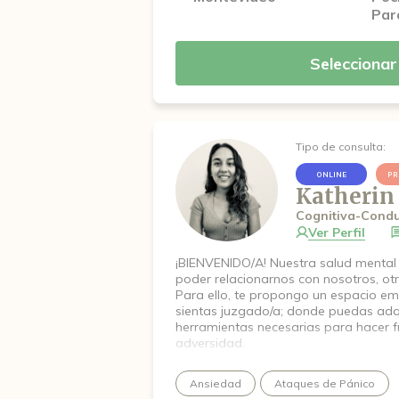
Par
Seleccionar
Tipo de consulta:
ONLINE
PR
Katherin
Cognitiva-Condu
Ver Perfil
¡BIENVENIDO/A! Nuestra salud mental
poder relacionarnos con nosotros, otr
Para ello, te propongo un espacio emp
sientas juzgado/a; donde puedas adqu
herramientas necesarias para hacer f
adversidad.
Ansiedad
Ataques de Pánico