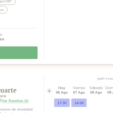
apia DBT
ista que somos
ios. Priorizo siempre
ica
 encuadre y
sponsable. Acompaño a
s procesos, el
ión de cambios
ás flexible y amable
a:
eo
(GMT-3 Ho
Hoy
Viernes
Sábado
Dom
uarte
06 Ago
07 Ago
08 Ago
09
mica
Ver Reseñas (1)
17:30
14:00
ocesos de ansiedad,