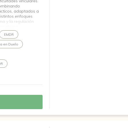
icultades vinculares.
combinando
rácticos, adaptados a
istintos enfoques
ma y la regulación
espetuoso.
guro donde puedas
EMDR
ompañado/a y construir
ta en Duelo
DR