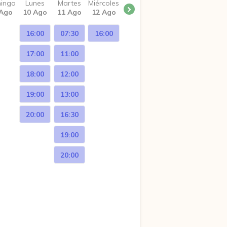
ingo
Lunes
Martes
Miércoles
 Ago
10 Ago
11 Ago
12 Ago
16:00
07:30
16:00
17:00
11:00
18:00
12:00
19:00
13:00
20:00
16:30
19:00
20:00