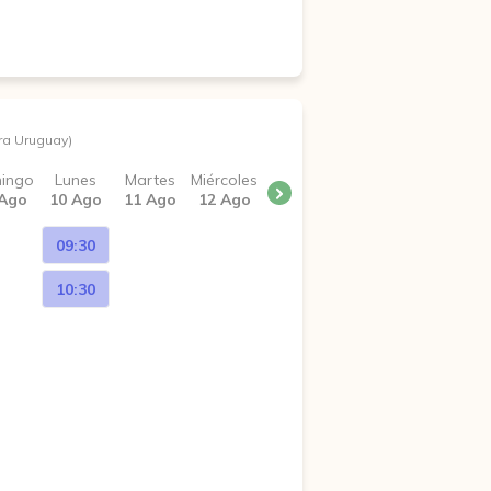
ra Uruguay)
ingo
Lunes
Martes
Miércoles
 Ago
10 Ago
11 Ago
12 Ago
09:30
10:30