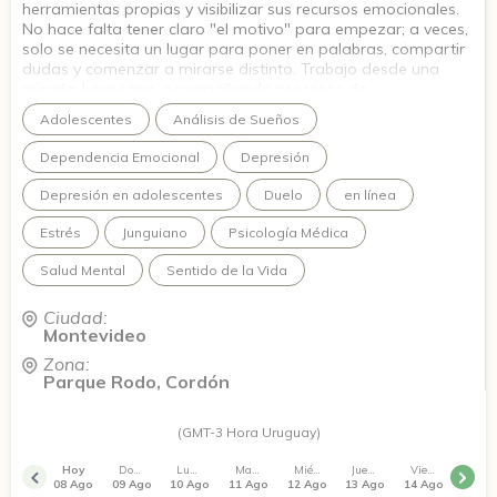
herramientas propias y visibilizar sus recursos emocionales.
No hace falta tener claro "el motivo" para empezar; a veces,
solo se necesita un lugar para poner en palabras, compartir
dudas y comenzar a mirarse distinto. Trabajo desde una
mirada Junguiana, acompañando procesos de
autoconocimiento, exploración simbólica y escucha del
Adolescentes
Análisis de Sueños
mundo interno. El objetivo es construir Tu Terapia: un camino
que te ayude a encontrar sentido a lo que estás viviendo,
Dependencia Emocional
Depresión
desde quien sos y con tu propio ritmo.
Depresión en adolescentes
Duelo
en línea
Estrés
Junguiano
Psicología Médica
Salud Mental
Sentido de la Vida
Ciudad:
Montevideo
Zona:
Parque Rodo, Cordón
(GMT-3 Hora Uruguay)
Hoy
Domingo
Lunes
Martes
Miércoles
Jueves
Viernes
08 Ago
09 Ago
10 Ago
11 Ago
12 Ago
13 Ago
14 Ago