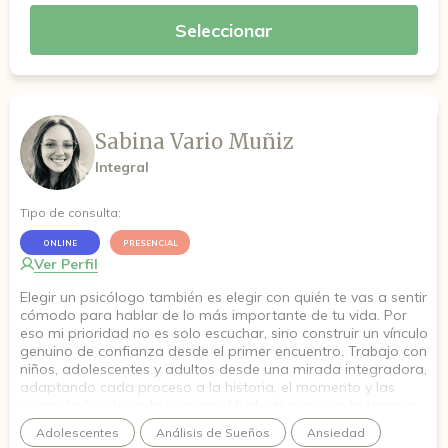
Seleccionar
Sabina Vario Muñiz
Integral
Tipo de consulta:
ONLINE
PRESENCIAL
Ver Perfil
Elegir un psicólogo también es elegir con quién te vas a sentir
cómodo para hablar de lo más importante de tu vida. Por
eso mi prioridad no es solo escuchar, sino construir un vínculo
genuino de confianza desde el primer encuentro. Trabajo con
niños, adolescentes y adultos desde una mirada integradora,
adaptando cada proceso a la historia, el momento y las
necesidades de cada persona. Mi objetivo es que la terapia
no sea únicamente un espacio para hablar, sino un lugar
Adolescentes
Análisis de Sueños
Ansiedad
donde puedas comprenderte, adquirir herramientas y