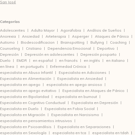
San José
Categorías
Adolescentes
Adulto Mayor
Agorafobia
Análisis de Sueños
Anorexia
Ansiedad
Arteterapia
Asperger
Ataques de Pánico
Autismo
Biodescodificacion
Brainspotting
Bullying
Coaching
Counseling
Cristiano
Dependencia Emocional
Deportivo
Depresión
Depresión en adolescentes
Depresión posparto
Duelo
EMDR
en español
en francés
en inglés
en italiano
en línea
en portugués
Enfermedad Crónica
especialista en Abuso Infantil
Especialista en Adicciones
Especialista en Alimentación
Especialista en Ansiedad
especialista en apego
especialista en apego ansioso
especialista en apego evitativo
Especialista en Ataques de Pánico
especialista en Bipolaridad
especialista en burnout
Especialista en Cognitivo Conductual
Especialista en Depresión
Especialista en Duelo
Especialista en Fobia Social
Especialista en Migración
Especialista en Narcisismo
especialista en pensamientos intrusivos
Especialista en Psicoanálisis
Especialista en Separaciones
especialista en Sexología
especialista en tca
especialista en tdah