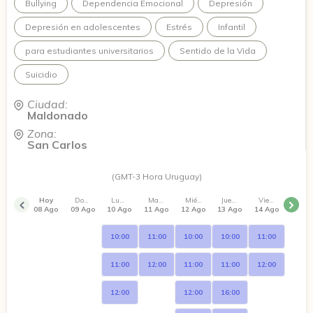
Bullying
Dependencia Emocional
Depresión
Depresión en adolescentes
Estrés
Infantil
para estudiantes universitarios
Sentido de la Vida
Suicidio
Ciudad:
Maldonado
Zona:
San Carlos
(GMT-3 Hora Uruguay)
Hoy
Domingo
Lunes
Martes
Miércoles
Jueves
Viernes
08 Ago
09 Ago
10 Ago
11 Ago
12 Ago
13 Ago
14 Ago
10:00
11:00
10:00
10:00
11:00
11:00
12:00
11:00
11:00
12:00
12:00
12:00
16:00