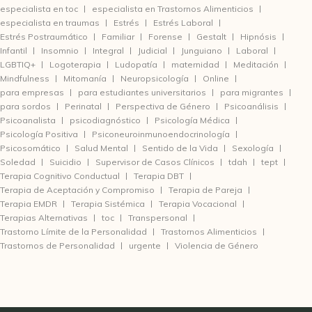
especialista en toc
especialista en Trastornos Alimenticios
especialista en traumas
Estrés
Estrés Laboral
Estrés Postraumático
Familiar
Forense
Gestalt
Hipnósis
Infantil
Insomnio
Integral
Judicial
Junguiano
Laboral
LGBTIQ+
Logoterapia
Ludopatía
maternidad
Meditación
Mindfulness
Mitomanía
Neuropsicología
Online
para empresas
para estudiantes universitarios
para migrantes
para sordos
Perinatal
Perspectiva de Género
Psicoanálisis
Psicoanalista
psicodiagnóstico
Psicología Médica
Psicología Positiva
Psiconeuroinmunoendocrinología
Psicosomático
Salud Mental
Sentido de la Vida
Sexología
Soledad
Suicidio
Supervisor de Casos Clínicos
tdah
tept
Terapia Cognitivo Conductual
Terapia DBT
Terapia de Aceptación y Compromiso
Terapia de Pareja
Terapia EMDR
Terapia Sistémica
Terapia Vocacional
Terapias Alternativas
toc
Transpersonal
Trastorno Límite de la Personalidad
Trastornos Alimenticios
Trastornos de Personalidad
urgente
Violencia de Género