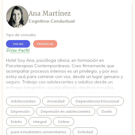
Ana Martínez
Cognitiva-Conductual
Tipo de consulta:
ONLINE
PRESENCIAL
Ver Perfil
Hola! Soy Ana, psicóloga clínica, en formación en
Psicoterapias Contemporáneas. Creo firmemente que
acompañar procesos internos es un privilegio, y por eso
estoy acá para caminar con vos, desde un lugar genuino y
seguro. Trabajo con adolescentes y adultos desde un
enfoque integrativo, acompañando desde la escucha,
comprensión y recursos que puedan ayudarte en tu camino.
Quiero que en este espacio puedas animarte a conectar con
Adolescentes
Ansiedad
Dependencia Emocional
esa versión de vos que viene creciendo hace tiempo.
Depresión
Depresión en adolescentes
Duelo
Estrés
Integral
Online
para estudiantes universitarios
Soledad