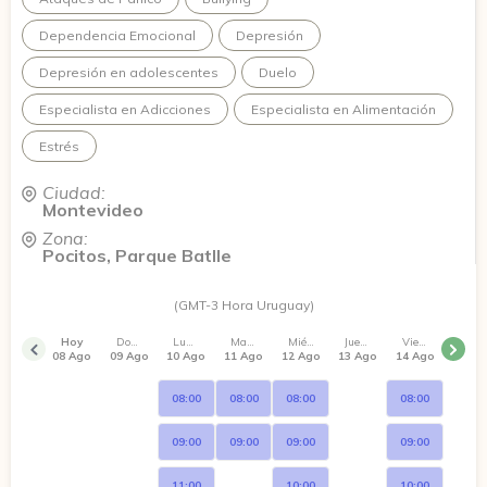
Dependencia Emocional
Depresión
Depresión en adolescentes
Duelo
Especialista en Adicciones
Especialista en Alimentación
Estrés
Ciudad:
Montevideo
Zona:
Pocitos, Parque Batlle
(GMT-3 Hora Uruguay)
Hoy
Domingo
Lunes
Martes
Miércoles
Jueves
Viernes
08 Ago
09 Ago
10 Ago
11 Ago
12 Ago
13 Ago
14 Ago
08:00
08:00
08:00
08:00
09:00
09:00
09:00
09:00
11:00
10:00
10:00