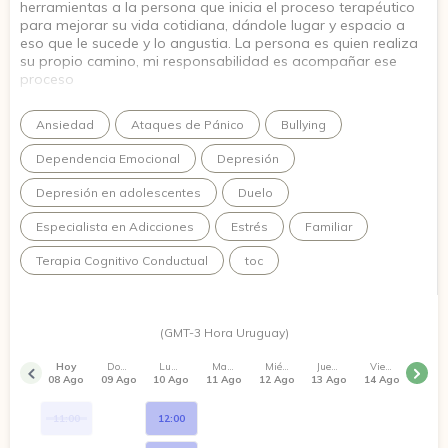
herramientas a la persona que inicia el proceso terapéutico
para mejorar su vida cotidiana, dándole lugar y espacio a
eso que le sucede y lo angustia. La persona es quien realiza
su propio camino, mi responsabilidad es acompañar ese
proceso
Ansiedad
Ataques de Pánico
Bullying
Dependencia Emocional
Depresión
Depresión en adolescentes
Duelo
Especialista en Adicciones
Estrés
Familiar
Terapia Cognitivo Conductual
toc
(GMT-3 Hora Uruguay)
Hoy
Domingo
Lunes
Martes
Miércoles
Jueves
Viernes
08 Ago
09 Ago
10 Ago
11 Ago
12 Ago
13 Ago
14 Ago
11:00
12:00