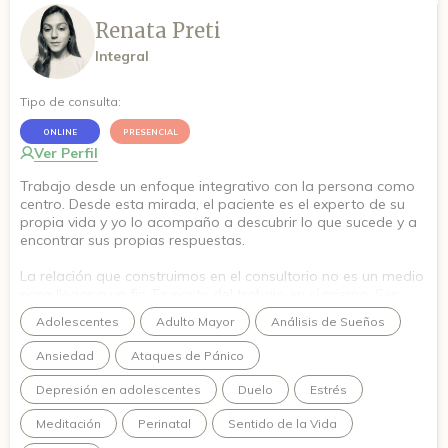
Renata Preti
Integral
Tipo de consulta:
ONLINE
PRESENCIAL
Ver Perfil
Trabajo desde un enfoque integrativo con la persona como
centro. Desde esta mirada, el paciente es el experto de su
propia vida y yo lo acompaño a descubrir lo que sucede y a
encontrar sus propias respuestas.
La relación que construimos en el consultorio no es un medio
para llegar a un fin. Es parte del trabajo en sí mismo. Ser
escuchado de verdad tiene un efecto terapéutico concreto.
Adolescentes
Adulto Mayor
Análisis de Sueños
Trabajo con adolescentes y adultos en temáticas como
Ansiedad
Ataques de Pánico
duelo, migración, ansiedad, depresión, sentimientos de
soledad, descubrimiento personal, autoestima y vínculos
Depresión en adolescentes
Duelo
Estrés
interpersonales.
Meditación
Perinatal
Sentido de la Vida