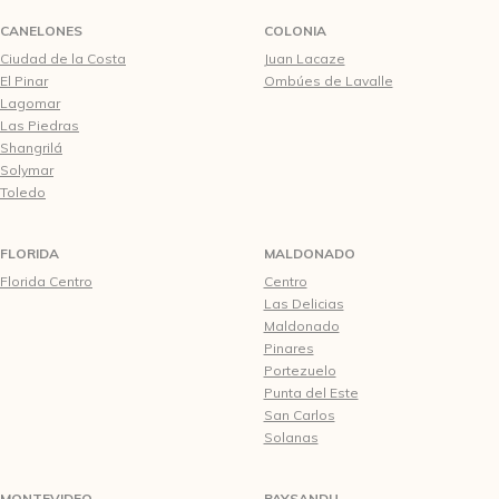
CANELONES
COLONIA
Ciudad de la Costa
Juan Lacaze
El Pinar
Ombúes de Lavalle
Lagomar
Las Piedras
Shangrilá
Solymar
Toledo
FLORIDA
MALDONADO
Florida Centro
Centro
Las Delicias
Maldonado
Pinares
Portezuelo
Punta del Este
San Carlos
Solanas
MONTEVIDEO
PAYSANDU