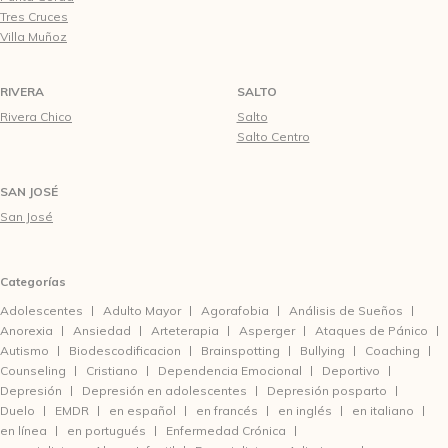
Tres Cruces
Villa Muñoz
RIVERA
SALTO
Rivera Chico
Salto
Salto Centro
SAN JOSÉ
San José
Categorías
Adolescentes
Adulto Mayor
Agorafobia
Análisis de Sueños
Anorexia
Ansiedad
Arteterapia
Asperger
Ataques de Pánico
Autismo
Biodescodificacion
Brainspotting
Bullying
Coaching
Counseling
Cristiano
Dependencia Emocional
Deportivo
Depresión
Depresión en adolescentes
Depresión posparto
Duelo
EMDR
en español
en francés
en inglés
en italiano
en línea
en portugués
Enfermedad Crónica