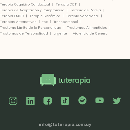
Terapia Cognitivo Conductual
Terapia DBT
Terapia de Aceptación y Compromiso
Terapia de Pareja
Terapia EMDR
Terapia Sistémica
Terapia Vocacional
Terapias Alternativas
toc
Transpersonal
Trastorno Límite de la Personalidad
Trastornos Alimenticios
Trastornos de Personalidad
urgente
Violencia de Género
info@tuterapia.com.uy