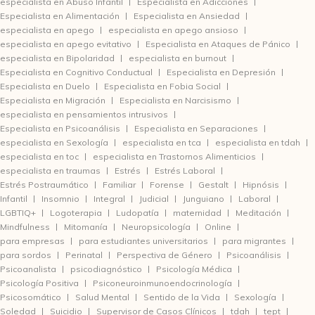
especialista en Abuso Infantil
Especialista en Adicciones
Especialista en Alimentación
Especialista en Ansiedad
especialista en apego
especialista en apego ansioso
especialista en apego evitativo
Especialista en Ataques de Pánico
especialista en Bipolaridad
especialista en burnout
Especialista en Cognitivo Conductual
Especialista en Depresión
Especialista en Duelo
Especialista en Fobia Social
Especialista en Migración
Especialista en Narcisismo
especialista en pensamientos intrusivos
Especialista en Psicoanálisis
Especialista en Separaciones
especialista en Sexología
especialista en tca
especialista en tdah
especialista en toc
especialista en Trastornos Alimenticios
especialista en traumas
Estrés
Estrés Laboral
Estrés Postraumático
Familiar
Forense
Gestalt
Hipnósis
Infantil
Insomnio
Integral
Judicial
Junguiano
Laboral
LGBTIQ+
Logoterapia
Ludopatía
maternidad
Meditación
Mindfulness
Mitomanía
Neuropsicología
Online
para empresas
para estudiantes universitarios
para migrantes
para sordos
Perinatal
Perspectiva de Género
Psicoanálisis
Psicoanalista
psicodiagnóstico
Psicología Médica
Psicología Positiva
Psiconeuroinmunoendocrinología
Psicosomático
Salud Mental
Sentido de la Vida
Sexología
Soledad
Suicidio
Supervisor de Casos Clínicos
tdah
tept