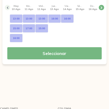
Hoy
Martes
Miércoles
Jueves
Viernes
Sábado
Domingo
10 Ago
11 Ago
12 Ago
13 Ago
14 Ago
15 Ago
16 Ago
13:00
13:00
13:00
16:00
16:00
15:00
17:00
15:00
16:00
Seleccionar
CANELONES
COLONIA