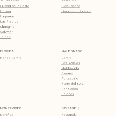
Ciudad de la Costa
Juan Lacaze
El Pinar
Ombúes de Lavalle
Lagomar
Las Piedras
Shangrilá
Solymar
Toledo
FLORIDA
MALDONADO
Florida Centro
Centro
Las Delicias
Maldonado
Pinares
Portezuelo
Punta del Este
San Carlos
Solanas
MONTEVIDEO
PAYSANDU
Maroñas
Paysandu