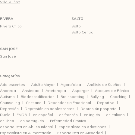
Villa Muñoz
RIVERA
SALTO
Rivera Chico
Salto
Salto Centro
SAN JOSÉ
San José
Categorías
Adolescentes
Adulto Mayor
Agorafobia
Análisis de Sueños
Anorexia
Ansiedad
Arteterapia
Asperger
Ataques de Pánico
Autismo
Biodescodificacion
Brainspotting
Bullying
Coaching
Counseling
Cristiano
Dependencia Emocional
Deportivo
Depresión
Depresión en adolescentes
Depresión posparto
Duelo
EMDR
en español
en francés
en inglés
en italiano
en línea
en portugués
Enfermedad Crónica
especialista en Abuso Infantil
Especialista en Adicciones
Especialista en Alimentación
Especialista en Ansiedad