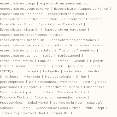
especialista en apego
especialista en apego ansioso
especialista en apego evitativo
Especialista en Ataques de Pánico
especialista en Bipolaridad
especialista en burnout
Especialista en Cognitivo Conductual
Especialista en Depresión
Especialista en Duelo
Especialista en Fobia Social
Especialista en Migración
Especialista en Narcisismo
especialista en pensamientos intrusivos
Especialista en Psicoanálisis
Especialista en Separaciones
especialista en Sexología
especialista en tca
especialista en tdah
especialista en toc
especialista en Trastornos Alimenticios
especialista en traumas
Estrés
Estrés Laboral
Estrés Postraumático
Familiar
Forense
Gestalt
Hipnósis
Infantil
Insomnio
Integral
Judicial
Junguiano
Laboral
LGBTIQ+
Logoterapia
Ludopatía
maternidad
Meditación
Mindfulness
Mitomanía
Neuropsicología
Online
para empresas
para estudiantes universitarios
para migrantes
para sordos
Perinatal
Perspectiva de Género
Psicoanálisis
Psicoanalista
psicodiagnóstico
Psicología Médica
Psicología Positiva
Psiconeuroinmunoendocrinología
Psicosomático
Salud Mental
Sentido de la Vida
Sexología
Soledad
Suicidio
Supervisor de Casos Clínicos
tdah
tept
Terapia Cognitivo Conductual
Terapia DBT