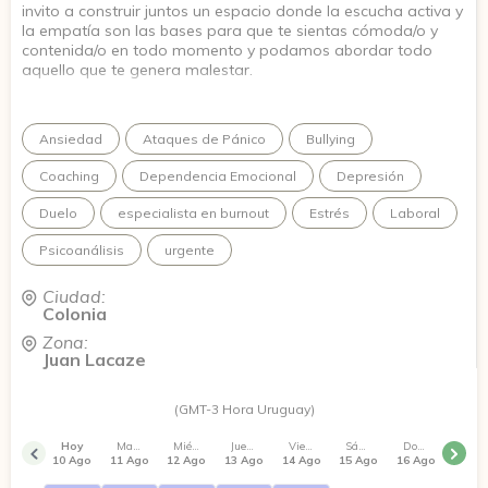
invito a construir juntos un espacio donde la escucha activa y
la empatía son las bases para que te sientas cómoda/o y
contenida/o en todo momento y podamos abordar todo
aquello que te genera malestar.
Ansiedad
Ataques de Pánico
Bullying
Coaching
Dependencia Emocional
Depresión
Duelo
especialista en burnout
Estrés
Laboral
Psicoanálisis
urgente
Ciudad:
Colonia
Zona:
Juan Lacaze
(GMT-3 Hora Uruguay)
Hoy
Martes
Miércoles
Jueves
Viernes
Sábado
Domingo
10 Ago
11 Ago
12 Ago
13 Ago
14 Ago
15 Ago
16 Ago