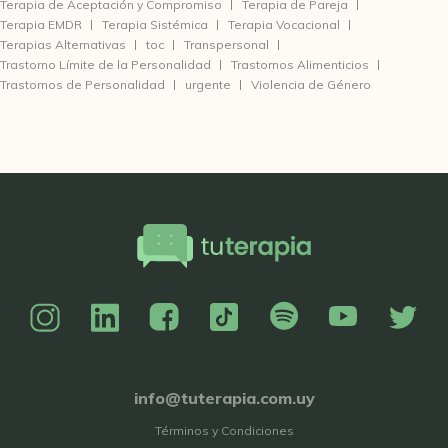
Terapia de Aceptación y Compromiso
Terapia de Pareja
Terapia EMDR
Terapia Sistémica
Terapia Vocacional
Terapias Alternativas
toc
Transpersonal
Trastorno Límite de la Personalidad
Trastornos Alimenticios
Trastornos de Personalidad
urgente
Violencia de Género
info@tuterapia.com.uy
Términos y Condiciones