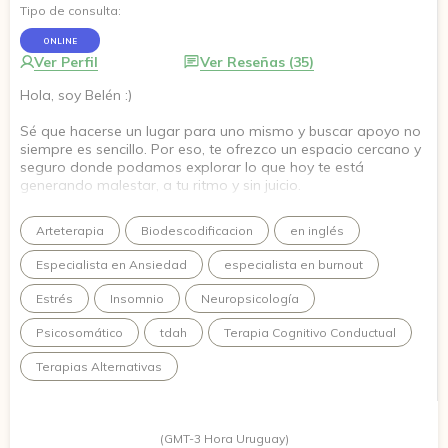
Tipo de consulta:
ONLINE
Ver Perfil
Ver Reseñas (35)
Hola, soy Belén :)
Sé que hacerse un lugar para uno mismo y buscar apoyo no
siempre es sencillo. Por eso, te ofrezco un espacio cercano y
seguro donde podamos explorar lo que hoy te está
generando malestar, a tu ritmo y sin juicio.
Trabajo desde una mirada integradora: no solo abordamos
Arteterapia
Biodescodificacion
en inglés
tus pensamientos y conductas, sino también tus vínculos, tu
historia familiar y la conexión entre cuerpo y emociones. Me
Especialista en Ansiedad
especialista en burnout
adapto a ti y te acompaño en un proceso que te ayude a
comprenderte mejor, generar cambios y recuperar tu
Estrés
Insomnio
Neuropsicología
bienestar.
Psicosomático
tdah
Terapia Cognitivo Conductual
Si sientes que es tu momento, estaré aquí para
acompañarte!
Terapias Alternativas
(GMT-3 Hora Uruguay)