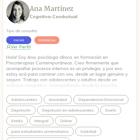
Ana Martínez
Cognitiva-Conductual
Tipo de consulta:
ONLINE
PRESENCIAL
Ver Perfil
Hola! Soy Ana, psicóloga clínica, en formación en
Psicoterapias Contemporáneas. Creo firmemente que
acompañar procesos internos es un privilegio, y por eso
estoy acá para caminar con vos, desde un lugar genuino y
seguro. Trabajo con adolescentes y adultos desde un
enfoque integrativo, acompañando desde la escucha,
comprensión y recursos que puedan ayudarte en tu camino.
Quiero que en este espacio puedas animarte a conectar con
Adolescentes
Ansiedad
Dependencia Emocional
esa versión de vos que viene creciendo hace tiempo.
Depresión
Depresión en adolescentes
Duelo
Estrés
Integral
Online
para estudiantes universitarios
Soledad