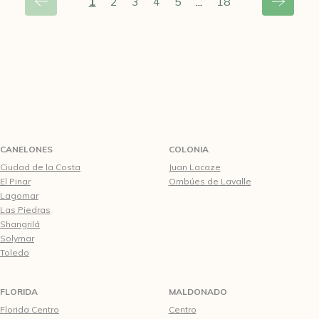
1
2
3
4
5
...
18
CANELONES
COLONIA
Ciudad de la Costa
Juan Lacaze
El Pinar
Ombúes de Lavalle
Lagomar
Las Piedras
Shangrilá
Solymar
Toledo
FLORIDA
MALDONADO
Florida Centro
Centro