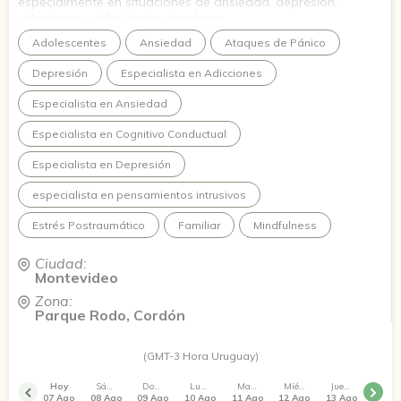
especialmente en situaciones de ansiedad, depresión,
adicciones y dificultades vinculares.
Te ofrezco un espacio de escucha, respeto y confianza,
Adolescentes
Ansiedad
Ataques de Pánico
donde podamos trabajar juntos para comprender lo que te
está pasando y empezar a construir cambios posibles y
Depresión
Especialista en Adicciones
sostenibles.
Especialista en Ansiedad
Especialista en Cognitivo Conductual
Especialista en Depresión
especialista en pensamientos intrusivos
Estrés Postraumático
Familiar
Mindfulness
Ciudad:
Montevideo
Zona:
Parque Rodo, Cordón
(GMT-3 Hora Uruguay)
Hoy
Sábado
Domingo
Lunes
Martes
Miércoles
Jueves
07 Ago
08 Ago
09 Ago
10 Ago
11 Ago
12 Ago
13 Ago