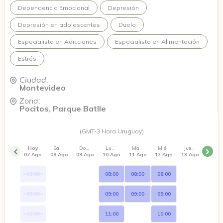
Dependencia Emocional
Depresión
Depresión en adolescentes
Duelo
Especialista en Adicciones
Especialista en Alimentación
Estrés
Ciudad:
Montevideo
Zona:
Pocitos, Parque Batlle
(GMT-3 Hora Uruguay)
Hoy
Sábado
Domingo
Lunes
Martes
Miércoles
Jueves
07 Ago
08 Ago
09 Ago
10 Ago
11 Ago
12 Ago
13 Ago
08:00
08:00
08:00
08:00
09:00
09:00
09:00
09:00
10:00
11:00
10:00