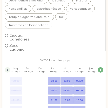
Dependencia Emocional
Depresión
Integral
tu vida.
Psicoanálisis
psicodiagnóstico
Psicosomático
Terapia Cognitivo Conductual
toc
Trastornos de Personalidad
Ciudad:
Canelones
Zona:
Lagomar
(GMT-3 Hora Uruguay)
Hoy
Sábado
Domingo
Lunes
Martes
Miércoles
Jueves
07 Ago
08 Ago
09 Ago
10 Ago
11 Ago
12 Ago
13 Ago
08:00
08:00
08:00
08:00
10:00
10:00
09:00
09:00
11:00
11:00
10:00
10:00