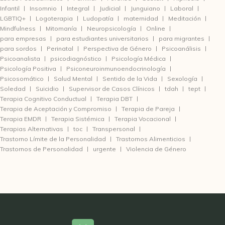
Infantil
Insomnio
Integral
Judicial
Junguiano
Laboral
LGBTIQ+
Logoterapia
Ludopatía
maternidad
Meditación
Mindfulness
Mitomanía
Neuropsicología
Online
para empresas
para estudiantes universitarios
para migrantes
para sordos
Perinatal
Perspectiva de Género
Psicoanálisis
Psicoanalista
psicodiagnóstico
Psicología Médica
Psicología Positiva
Psiconeuroinmunoendocrinología
Psicosomático
Salud Mental
Sentido de la Vida
Sexología
Soledad
Suicidio
Supervisor de Casos Clínicos
tdah
tept
Terapia Cognitivo Conductual
Terapia DBT
Terapia de Aceptación y Compromiso
Terapia de Pareja
Terapia EMDR
Terapia Sistémica
Terapia Vocacional
Terapias Alternativas
toc
Transpersonal
Trastorno Límite de la Personalidad
Trastornos Alimenticios
Trastornos de Personalidad
urgente
Violencia de Género