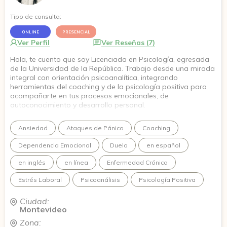
Tipo de consulta:
ONLINE
PRESENCIAL
Ver Perfil
Ver Reseñas (7)
Hola, te cuento que soy Licenciada en Psicología, egresada
de la Universidad de la República. Trabajo desde una mirada
integral con orientación psicoanalítica, integrando
herramientas del coaching y de la psicología positiva para
acompañarte en tus procesos emocionales, de
autoconocimiento y desarrollo personal.
Cuento con una Diplomatura Universitaria en Coaching
Ansiedad
Ataques de Pánico
Coaching
Organizacional y Liderazgo, formación en Psicología Positiva
por el Tecnológico de Monterrey y actualmente me encuentro
Dependencia Emocional
Duelo
en español
cursando un posgrado en Psicoanálisis con práctica clínica
en la Institución Fernando Ulloa.
en inglés
en línea
Enfermedad Crónica
Mi forma de trabajo se basa en la escucha activa, el respeto
Estrés Laboral
Psicoanálisis
Psicología Positiva
por los tiempos de cada persona y la construcción de un
espacio terapéutico seguro y confidencial.
Ciudad:
Montevideo
Acompaño procesos vinculados a la ansiedad, los vínculos,
Zona:
la autoestima, los momentos de cambio y distintas formas