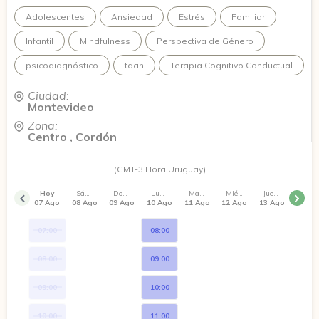
Adolescentes
Ansiedad
Estrés
Familiar
Infantil
Mindfulness
Perspectiva de Género
psicodiagnóstico
tdah
Terapia Cognitivo Conductual
Ciudad:
Montevideo
Zona:
Centro , Cordón
(GMT-3 Hora Uruguay)
Hoy
Sábado
Domingo
Lunes
Martes
Miércoles
Jueves
07 Ago
08 Ago
09 Ago
10 Ago
11 Ago
12 Ago
13 Ago
07:00
08:00
08:00
09:00
09:00
10:00
10:00
11:00