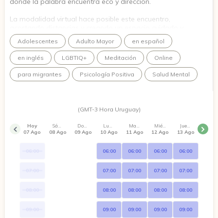
donde la palabra encuentra eco y dirección.
La modalidad virtual hace posible este encuentro,
acortando distancias y creando un espacio cuidado y
accesible,
Adolescentes
Adulto Mayor
en español
donde algo nuevo pueda empezar a pensarse.
en inglés
LGBTIQ+
Meditación
Online
para migrantes
Psicología Positiva
Salud Mental
(GMT-3 Hora Uruguay)
Hoy
Sábado
Domingo
Lunes
Martes
Miércoles
Jueves
07 Ago
08 Ago
09 Ago
10 Ago
11 Ago
12 Ago
13 Ago
06:00
06:00
06:00
06:00
06:00
07:00
07:00
07:00
07:00
07:00
08:00
08:00
08:00
08:00
08:00
09:00
09:00
09:00
09:00
09:00