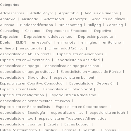
Categorías
Adolescentes
Adulto Mayor
Agorafobia
Análisis de Sueños
Anorexia
Ansiedad
Arteterapia
Asperger
Ataques de Pánico
Autismo
Biodescodificacion
Brainspotting
Bullying
Coaching
Counseling
Cristiano
Dependencia Emocional
Deportivo
Depresión
Depresión en adolescentes
Depresión posparto
Duelo
EMDR
en español
en francés
en inglés
en italiano
en línea
en portugués
Enfermedad Crónica
especialista en Abuso Infantil
Especialista en Adicciones
Especialista en Alimentación
Especialista en Ansiedad
especialista en apego
especialista en apego ansioso
especialista en apego evitativo
Especialista en Ataques de Pánico
especialista en Bipolaridad
especialista en burnout
Especialista en Cognitivo Conductual
Especialista en Depresión
Especialista en Duelo
Especialista en Fobia Social
Especialista en Migración
Especialista en Narcisismo
especialista en pensamientos intrusivos
Especialista en Psicoanálisis
Especialista en Separaciones
especialista en Sexología
especialista en tca
especialista en tdah
especialista en toc
especialista en Trastornos Alimenticios
especialista en traumas
Estrés
Estrés Laboral
Estrés Postraumático
Familiar
Forense
Gestalt
Hipnósis