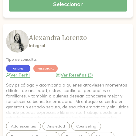
Seleccionar
Alexandra Lorenzo
Integral
Tipo de consulta:
ONLINE
PRESENCIAL
Ver Perfil
Ver Reseñas (3)
Soy psicóloga y acompaño a quienes atraviesen momentos
difíciles de ansiedad, estrés, conflictos personales o
familiares, y también a quienes desean conocerse mejor y
fortalecer su bienestar emocional. Mi enfoque se centra en
generar un espacio seguro, de escucha empática y sin juicios,
donde puedas expresarse libremente. Trabajo desde una
mirada integradora, adaptando las herramientas a las
necesidades de cada paciente. Mi objetivo es ayudarte a
Adolescentes
Ansiedad
Counseling
encontrar recursos internos que te permitan enfrentar y
procesar las dificultades alcanzando un mayor equilibrio en