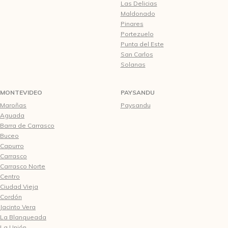
Las Delicias
Maldonado
Pinares
Portezuelo
Punta del Este
San Carlos
Solanas
MONTEVIDEO
PAYSANDU
Maroñas
Paysandu
Aguada
Barra de Carrasco
Buceo
Capurro
Carrasco
Carrasco Norte
Centro
Ciudad Vieja
Cordón
Jacinto Vera
La Blanqueada
La Unión