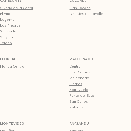
CANELONES
COLONIA
Ciudad de la Costa
Juan Lacaze
El Pinar
Ombúes de Lavalle
Lagomar
Las Piedras
Shangrilá
Solymar
Toledo
FLORIDA
MALDONADO
Florida Centro
Centro
Las Delicias
Maldonado
Pinares
Portezuelo
Punta del Este
San Carlos
Solanas
MONTEVIDEO
PAYSANDU
Maroñas
Paysandu