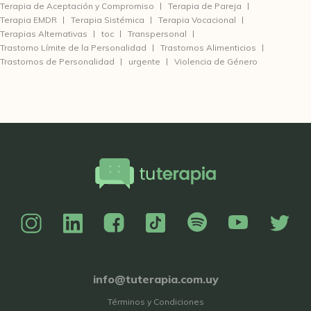
Terapia de Aceptación y Compromiso
Terapia de Pareja
Terapia EMDR
Terapia Sistémica
Terapia Vocacional
Terapias Alternativas
toc
Transpersonal
Trastorno Límite de la Personalidad
Trastornos Alimenticios
Trastornos de Personalidad
urgente
Violencia de Género
info@tuterapia.com.uy
Términos y Condiciones