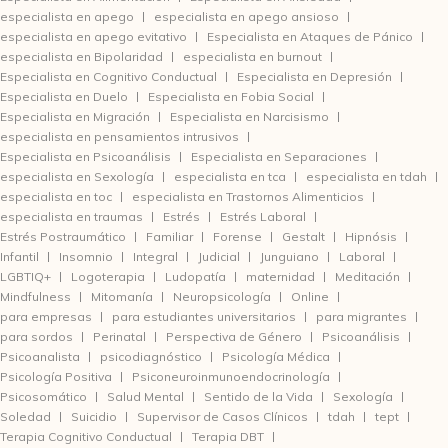
especialista en apego
especialista en apego ansioso
especialista en apego evitativo
Especialista en Ataques de Pánico
especialista en Bipolaridad
especialista en burnout
Especialista en Cognitivo Conductual
Especialista en Depresión
Especialista en Duelo
Especialista en Fobia Social
Especialista en Migración
Especialista en Narcisismo
especialista en pensamientos intrusivos
Especialista en Psicoanálisis
Especialista en Separaciones
especialista en Sexología
especialista en tca
especialista en tdah
especialista en toc
especialista en Trastornos Alimenticios
especialista en traumas
Estrés
Estrés Laboral
Estrés Postraumático
Familiar
Forense
Gestalt
Hipnósis
Infantil
Insomnio
Integral
Judicial
Junguiano
Laboral
LGBTIQ+
Logoterapia
Ludopatía
maternidad
Meditación
Mindfulness
Mitomanía
Neuropsicología
Online
para empresas
para estudiantes universitarios
para migrantes
para sordos
Perinatal
Perspectiva de Género
Psicoanálisis
Psicoanalista
psicodiagnóstico
Psicología Médica
Psicología Positiva
Psiconeuroinmunoendocrinología
Psicosomático
Salud Mental
Sentido de la Vida
Sexología
Soledad
Suicidio
Supervisor de Casos Clínicos
tdah
tept
Terapia Cognitivo Conductual
Terapia DBT