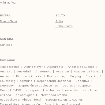
Villa Muñoz
RIVERA
SALTO
Rivera Chico
Salto
Salto Centro
SAN JOSÉ
San José
Categorías
Adolescentes
Adulto Mayor
Agorafobia
Análisis de Sueños
Anorexia
Ansiedad
Arteterapia
Asperger
Ataques de Pánico
Autismo
Biodescodificacion
Brainspotting
Bullying
Coaching
Counseling
Cristiano
Dependencia Emocional
Deportivo
Depresión
Depresión en adolescentes
Depresión posparto
Duelo
EMDR
en español
en francés
en inglés
en italiano
en línea
en portugués
Enfermedad Crónica
especialista en Abuso Infantil
Especialista en Adicciones
Especialista en Alimentación
Especialista en Ansiedad