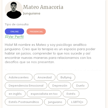
Mateo Amacoria
Junguiana
Tipo de consulta:
ONLINE
PRESENCIAL
Ver Perfil
Hola! Mi nombre es Mateo y soy psicólogo analítico
junguiano. Creo que la terapia es un espacio para poder
hablar sin juicios, comprender lo que nos sucede y así
encontrar nuevas maneras para relacionarnos con los
desafíos que se nos presentan.
Trabajo desde una perspectiva que busca aliviar el malestar,
peo también comprender su sentido y así favorecer el
Adolescentes
Ansiedad
Bullying
autoconocimiento y el crecimiento personal.
Dependencia Emocional
Depresión
Duelo
Acompaño procesos relacionados con ansiedad, depresión,
conflictos en las relaciones, dificultades de autoestima,
en inglés
especialista en toc
Estrés
importantes momentos de cambios, o a quienes buscan
conocerse mejor y conectar con su versión más auténtica.
Estrés Postraumático
Junguiano
LGBTIQ+