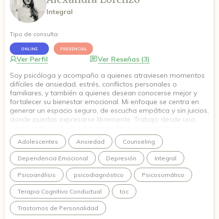
Integral
Tipo de consulta:
ONLINE
PRESENCIAL
Ver Perfil
Ver Reseñas (3)
Soy psicóloga y acompaño a quienes atraviesen momentos
difíciles de ansiedad, estrés, conflictos personales o
familiares, y también a quienes desean conocerse mejor y
fortalecer su bienestar emocional. Mi enfoque se centra en
generar un espacio seguro, de escucha empática y sin juicios,
donde puedas expresarse libremente. Trabajo desde una
mirada integradora, adaptando las herramientas a las
necesidades de cada paciente. Mi objetivo es ayudarte a
Adolescentes
Ansiedad
Counseling
encontrar recursos internos que te permitan enfrentar y
procesar las dificultades alcanzando un mayor equilibrio en
Dependencia Emocional
Depresión
Integral
tu vida.
Psicoanálisis
psicodiagnóstico
Psicosomático
Terapia Cognitivo Conductual
toc
Trastornos de Personalidad