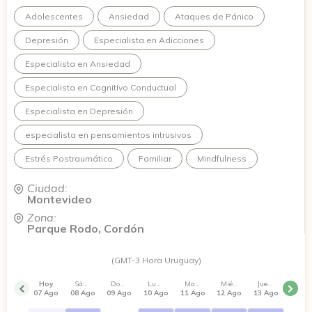
Te ofrezco un espacio de escucha, respeto y confianza,
Adolescentes
Ansiedad
Ataques de Pánico
donde podamos trabajar juntos para comprender lo que te
está pasando y empezar a construir cambios posibles y
Depresión
Especialista en Adicciones
sostenibles.
Especialista en Ansiedad
Especialista en Cognitivo Conductual
Especialista en Depresión
especialista en pensamientos intrusivos
Estrés Postraumático
Familiar
Mindfulness
Ciudad:
Montevideo
Zona:
Parque Rodo, Cordón
(GMT-3 Hora Uruguay)
Hoy
Sábado
Domingo
Lunes
Martes
Miércoles
Jueves
07 Ago
08 Ago
09 Ago
10 Ago
11 Ago
12 Ago
13 Ago