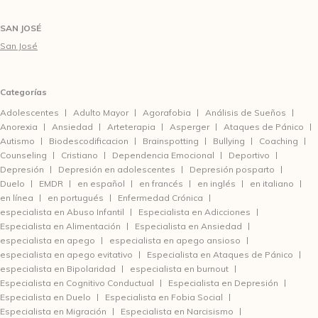
SAN JOSÉ
San José
Categorías
Adolescentes
Adulto Mayor
Agorafobia
Análisis de Sueños
Anorexia
Ansiedad
Arteterapia
Asperger
Ataques de Pánico
Autismo
Biodescodificacion
Brainspotting
Bullying
Coaching
Counseling
Cristiano
Dependencia Emocional
Deportivo
Depresión
Depresión en adolescentes
Depresión posparto
Duelo
EMDR
en español
en francés
en inglés
en italiano
en línea
en portugués
Enfermedad Crónica
especialista en Abuso Infantil
Especialista en Adicciones
Especialista en Alimentación
Especialista en Ansiedad
especialista en apego
especialista en apego ansioso
especialista en apego evitativo
Especialista en Ataques de Pánico
especialista en Bipolaridad
especialista en burnout
Especialista en Cognitivo Conductual
Especialista en Depresión
Especialista en Duelo
Especialista en Fobia Social
Especialista en Migración
Especialista en Narcisismo