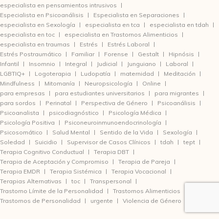
especialista en pensamientos intrusivos
Especialista en Psicoanálisis
Especialista en Separaciones
especialista en Sexología
especialista en tca
especialista en tdah
especialista en toc
especialista en Trastornos Alimenticios
especialista en traumas
Estrés
Estrés Laboral
Estrés Postraumático
Familiar
Forense
Gestalt
Hipnósis
Infantil
Insomnio
Integral
Judicial
Junguiano
Laboral
LGBTIQ+
Logoterapia
Ludopatía
maternidad
Meditación
Mindfulness
Mitomanía
Neuropsicología
Online
para empresas
para estudiantes universitarios
para migrantes
para sordos
Perinatal
Perspectiva de Género
Psicoanálisis
Psicoanalista
psicodiagnóstico
Psicología Médica
Psicología Positiva
Psiconeuroinmunoendocrinología
Psicosomático
Salud Mental
Sentido de la Vida
Sexología
Soledad
Suicidio
Supervisor de Casos Clínicos
tdah
tept
Terapia Cognitivo Conductual
Terapia DBT
Terapia de Aceptación y Compromiso
Terapia de Pareja
Terapia EMDR
Terapia Sistémica
Terapia Vocacional
Terapias Alternativas
toc
Transpersonal
Trastorno Límite de la Personalidad
Trastornos Alimenticios
Trastornos de Personalidad
urgente
Violencia de Género