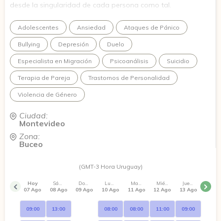
desde la singularidad de cada persona como tal.
Adolescentes
Ansiedad
Ataques de Pánico
Bullying
Depresión
Duelo
Especialista en Migración
Psicoanálisis
Suicidio
Terapia de Pareja
Trastornos de Personalidad
Violencia de Género
Ciudad:
Montevideo
Zona:
Buceo
(GMT-3 Hora Uruguay)
Hoy
Sábado
Domingo
Lunes
Martes
Miércoles
Jueves
07 Ago
08 Ago
09 Ago
10 Ago
11 Ago
12 Ago
13 Ago
09:00
13:00
08:00
08:00
11:00
09:00