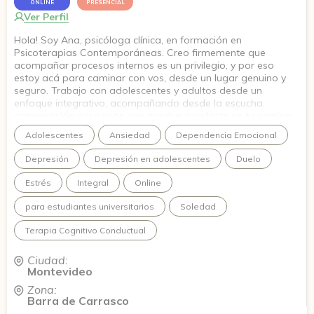
ONLINE
PRESENCIAL
Ver Perfil
Hola! Soy Ana, psicóloga clínica, en formación en
Psicoterapias Contemporáneas. Creo firmemente que
acompañar procesos internos es un privilegio, y por eso
estoy acá para caminar con vos, desde un lugar genuino y
seguro. Trabajo con adolescentes y adultos desde un
enfoque integrativo, acompañando desde la escucha,
comprensión y recursos que puedan ayudarte en tu camino.
Quiero que en este espacio puedas animarte a conectar con
Adolescentes
Ansiedad
Dependencia Emocional
esa versión de vos que viene creciendo hace tiempo.
Depresión
Depresión en adolescentes
Duelo
Estrés
Integral
Online
para estudiantes universitarios
Soledad
Terapia Cognitivo Conductual
Ciudad:
Montevideo
Zona:
Barra de Carrasco