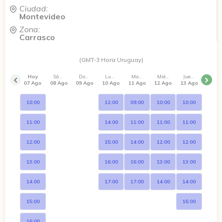
Ciudad:
Montevideo
Zona:
Carrasco
(GMT-3 Hora Uruguay)
Hoy
Sábado
Domingo
Lunes
Martes
Miércoles
Jueves
07 Ago
08 Ago
09 Ago
10 Ago
11 Ago
12 Ago
13 Ago
10:00
12:00
09:00
10:00
10:00
11:00
14:00
11:00
11:00
11:00
12:00
15:00
14:00
12:00
12:00
13:00
16:00
16:00
13:00
13:00
14:00
17:00
17:00
14:00
14:00
15:00
16:00
16:00