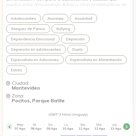
puedan estar atravezando dichas u otras problemáticas de
índole emocional.
Adolescentes
Anorexia
Ansiedad
Ataques de Pánico
Bullying
Dependencia Emocional
Depresión
Depresión en adolescentes
Duelo
Especialista en Adicciones
Especialista en Alimentación
Estrés
Ciudad:
Montevideo
Zona:
Pocitos, Parque Batlle
(GMT-3 Hora Uruguay)
Hoy
Sábado
Domingo
Lunes
Martes
Miércoles
Jueves
07 Ago
08 Ago
09 Ago
10 Ago
11 Ago
12 Ago
13 Ago