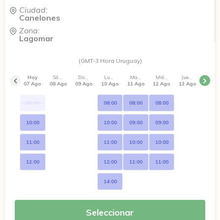
Ciudad:
Canelones
Zona:
Lagomar
(GMT-3 Hora Uruguay)
Hoy
Sábado
Domingo
Lunes
Martes
Miércoles
Jueves
07 Ago
08 Ago
09 Ago
10 Ago
11 Ago
12 Ago
13 Ago
08:00
08:00
08:00
08:00
10:00
10:00
09:00
09:00
11:00
11:00
10:00
10:00
12:00
12:00
11:00
11:00
14:00
Seleccionar