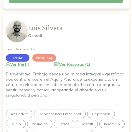
Luis Silvera
Gestalt
Tipo de consulta:
ONLINE
PRESENCIAL
Ver Perfil
Ver Reseñas (1)
Bienvenida/o. Trabajo desde una mirada integral y gestáltica,
nos centraremos en el Aquí y Ahora de tu experiencia, en
cómo te relacionas en este momento. En cómo integras tu
sentir, pensar y actuar, adaptando el abordaje a tu
singularidad personal.
En mi consulta, me gusta brindar un entorno seguro y cálido.
Mi prioridad es ofrecerte las condiciones necesarias para que
Ansiedad
Dependencia Emocional
Depresión
puedas apropiarte de este espacio, permitiéndote
expresarte con total libertad y sin juicios.
Duelo
en inglés
Estrés
Gestalt
Insomnio