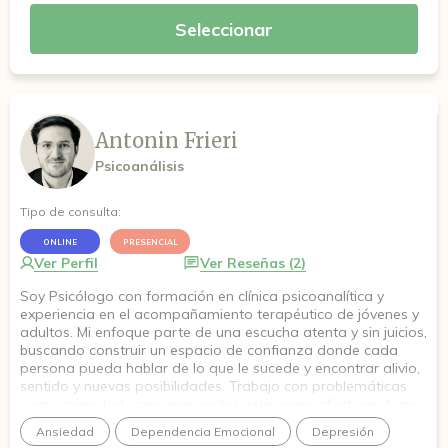
Seleccionar
Antonin Frieri
Psicoanálisis
Tipo de consulta:
ONLINE
PRESENCIAL
Ver Perfil
Ver Reseñas (2)
Soy Psicólogo con formación en clínica psicoanalítica y
experiencia en el acompañamiento terapéutico de jóvenes y
adultos. Mi enfoque parte de una escucha atenta y sin juicios,
buscando construir un espacio de confianza donde cada
persona pueda hablar de lo que le sucede y encontrar alivio,
sentido y nuevas posibilidades. Trabajo con problemáticas
como ansiedad, crisis personales, relaciones afectivas, toma
de decisiones y momentos de cambio. Acompaño a quienes
Ansiedad
Dependencia Emocional
Depresión
consultan en su proceso, respetando sus tiempos y