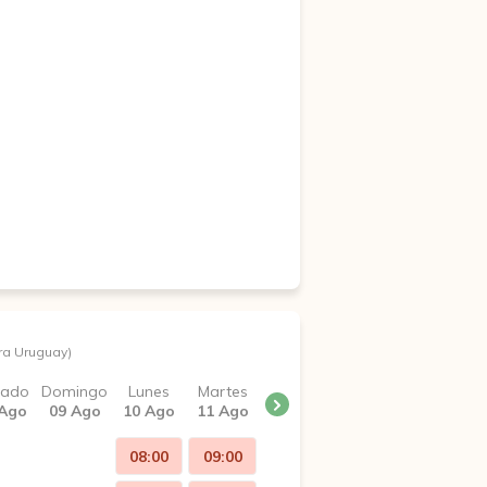
ra Uruguay)
bado
Domingo
Lunes
Martes
 Ago
09 Ago
10 Ago
11 Ago
08:00
09:00