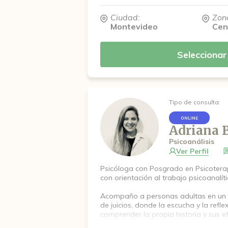
Ciudad:
Zon
Montevideo
Cen
Seleccionar
Tipo de consulta:
ONLINE
Adriana 
Psicoanálisis
Ver Perfil
Psicóloga con Posgrado en Psicotera
con orientación al trabajo psicoanalíti
Acompaño a personas adultas en un e
de juicios, donde la escucha y la refl
comprender la propia historia y sus ef