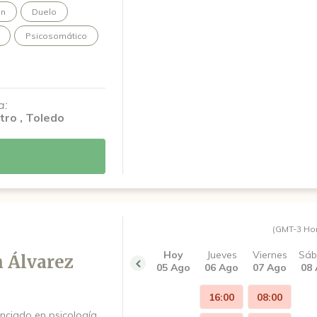
ón
Duelo
Psicosomático
a:
tro , Toledo
(GMT-3 Ho
Hoy
Jueves
Viernes
Sá
n Álvarez
05 Ago
06 Ago
07 Ago
08
16:00
08:00
enciado en psicología