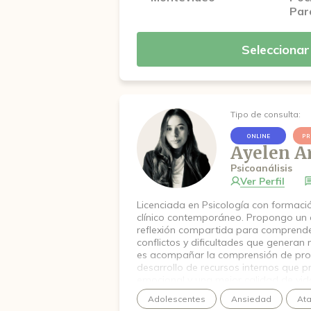
Par
Seleccionar
Tipo de consulta:
ONLINE
PR
Ayelen A
Psicoanálisis
Ver Perfil
Licenciada en Psicología con formació
clínico contemporáneo. Propongo un 
reflexión compartida para comprender
conflictos y dificultades que generan 
es acompañar la comprensión de prob
desarrollo de recursos internos que 
emocional y una mejor calidad de vid
Adolescentes
Ansiedad
Ata