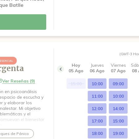
que Batlle
(GMT-3 Ho
ESENCIAL
Hoy
Jueves
Viernes
Sá
rgenta
05 Ago
06 Ago
07 Ago
08
Ver Reseñas (9)
15:00
10:00
09:00
n en psicoanálisis
11:00
10:00
espacio de escucha y
 y elaborar los
malestar. Mi objetivo
12:00
14:00
lemáticas y el
promuevan el bienestar
17:00
15:00
a.
18:00
19:00
ques de Pánico