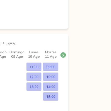
ra Uruguay)
bado
Domingo
Lunes
Martes
 Ago
09 Ago
10 Ago
11 Ago
11:00
09:00
12:00
10:00
18:00
14:00
15:00