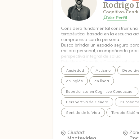
Rodrigo 
Cognitiva-Condu
Ver Perfil
Considero fundamental construir una 
terapéutica, basada en la escucha ac
compromiso con la persona.
Busco brindar un espacio seguro para
mejora personal, acompañando proce
perspectiva integral de salud.
Psicólogo Cognitivo Conductual con ex
y discapacidad a través de la clínica, 
Ansiedad
Autismo
Deportiv
recreativos.
Cursando una maestría en Psicología C
en inglés
en línea
Sistémica en la Universidad Católica 
Especialista en Cognitivo Conductual
Perspectiva de Género
Psicosomá
Sentido de la Vida
Terapia Sistém
Ciudad:
Zon
Montevideo
Poc