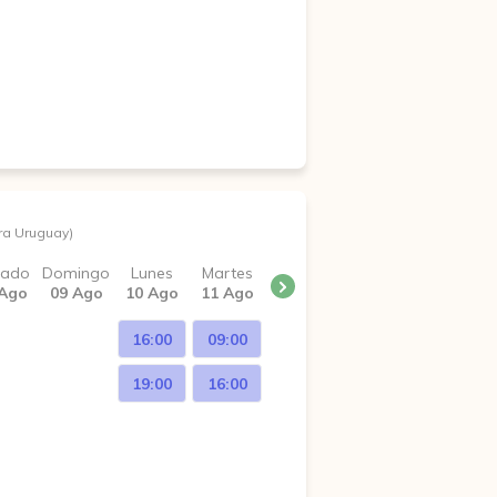
ra Uruguay)
bado
Domingo
Lunes
Martes
 Ago
09 Ago
10 Ago
11 Ago
16:00
09:00
19:00
16:00