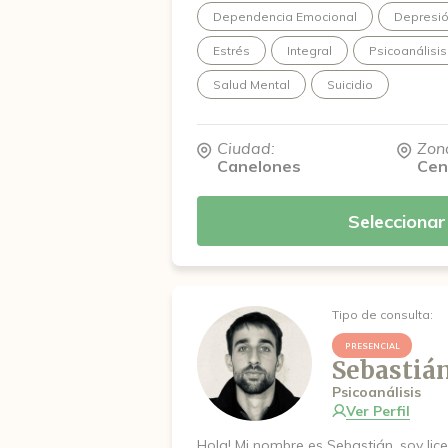
Dependencia Emocional
Depresi
Estrés
Integral
Psicoanálisis
Salud Mental
Suicidio
Ciudad:
Zon
Canelones
Cen
Seleccionar
Tipo de consulta:
PRESENCIAL
Sebastiá
Psicoanálisis
Ver Perfil
Hola! Mi nombre es Sebastián, soy lic