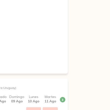
ra Uruguay)
bado
Domingo
Lunes
Martes
 Ago
09 Ago
10 Ago
11 Ago