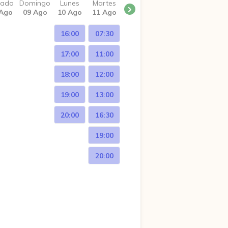
bado
Domingo
Lunes
Martes
 Ago
09 Ago
10 Ago
11 Ago
16:00
07:30
17:00
11:00
18:00
12:00
19:00
13:00
20:00
16:30
19:00
20:00