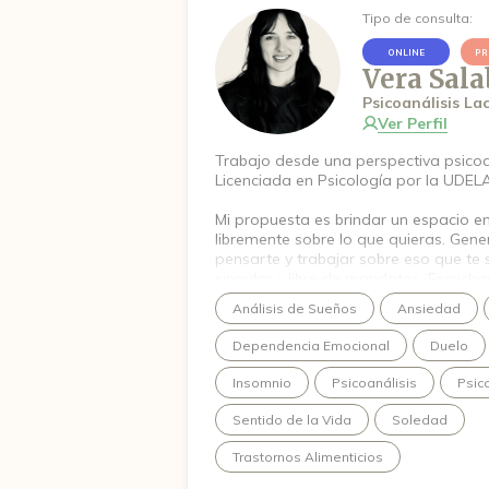
Tipo de consulta:
ONLINE
PR
Vera Sala
Psicoanálisis La
Ver Perfil
Trabajo desde una perspectiva psicoan
Licenciada en Psicología por la UDEL
Mi propuesta es brindar un espacio e
libremente sobre lo que quieras. Gene
pensarte y trabajar sobre eso que te
singular y libre de mandatos. Escucha
responder a los efectos que eso tiene.
Análisis de Sueños
Ansiedad
hacer algo distinto, para poder alcan
transformación auténtica y duradera.
Dependencia Emocional
Duelo
Insomnio
Psicoanálisis
Psic
Sentido de la Vida
Soledad
Trastornos Alimenticios