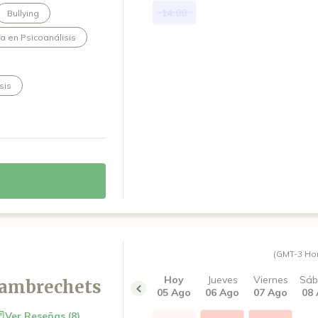
d de descubrir nuevas
14:00
Bullying
do un mayor alivio.
ta en Psicoanálisis
sis
(GMT-3 Ho
Hoy
Jueves
Viernes
Sá
Lambrechets
05 Ago
06 Ago
07 Ago
08
Ver Reseñas (8)