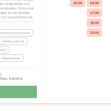
19:00
09:00
ro realizando mis
Montevideo. Estos me
ajar en un anclaje
17:00
 y la singularidad de
ensarse. Te invito a
18:00
 comenzar juntos un
20:00
endencia Emocional
Estrés Laboral
arios
Salud Mental
a:
itos, Centro