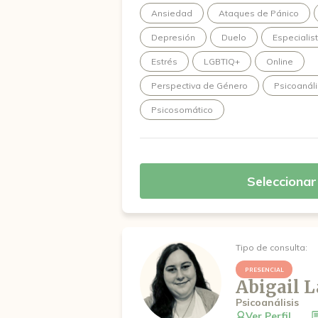
Dicha comprensión abre la posibilida
Ansiedad
Ataques de Pánico
maneras de transitar la vida, generan
Depresión
Duelo
Especialis
Estrés
LGBTIQ+
Online
Perspectiva de Género
Psicoanáli
Psicosomático
Seleccionar
Tipo de consulta:
PRESENCIAL
Abigail 
Psicoanálisis
Ver Perfil