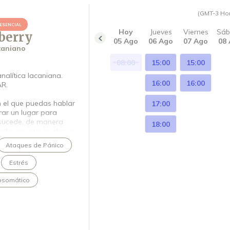
(GMT-3 Ho
ESENCIAL
Hoy
Jueves
Viernes
Sá
berry
05 Ago
06 Ago
07 Ago
08
caniano
08:00
15:00
15:00
alítica lacaniana.
16:00
16:00
AR.
n el que puedas hablar
17:00
rar un lugar para
 sucede, de manera
18:00
ndo eso que se dice y
 Una invitación a
Ataques de Pánico
zar una
Estrés
osomático