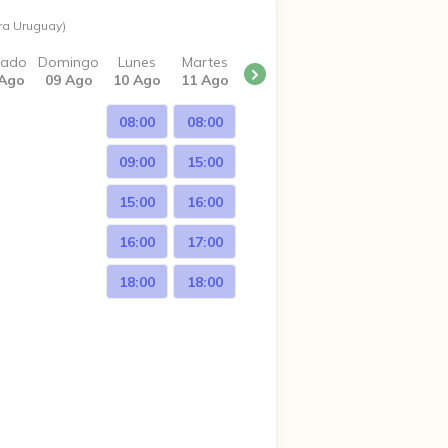
ra Uruguay)
bado
Domingo
Lunes
Martes
 Ago
09 Ago
10 Ago
11 Ago
08:00
08:00
09:00
15:00
15:00
16:00
16:00
17:00
18:00
18:00