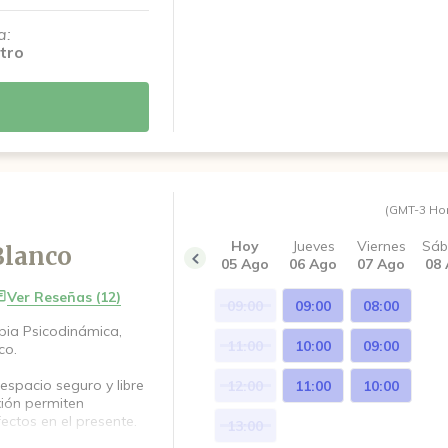
a:
tro
(GMT-3 Ho
Hoy
Jueves
Viernes
Sá
Blanco
05 Ago
06 Ago
07 Ago
08
Ver Reseñas (12)
09:00
09:00
08:00
pia Psicodinámica,
11:00
10:00
09:00
co.
spacio seguro y libre
12:00
11:00
10:00
exión permiten
ectos en el presente.
13:00