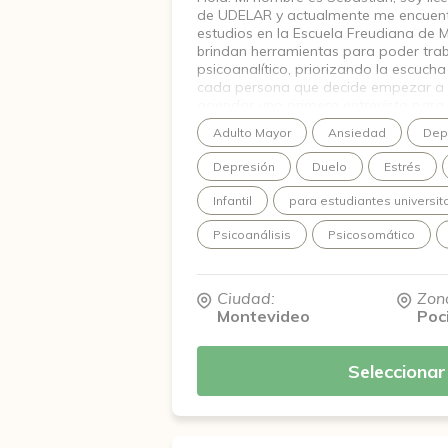
de UDELAR y actualmente me encuent
estudios en la Escuela Freudiana de 
brindan herramientas para poder trab
psicoanalítico, priorizando la escucha
cada persona que decide empezar a p
agendar una primera entrevista para
proceso.
Adulto Mayor
Ansiedad
Dep
Depresión
Duelo
Estrés
Infantil
para estudiantes universit
Psicoanálisis
Psicosomático
Ciudad:
Zon
Montevideo
Poc
Seleccionar