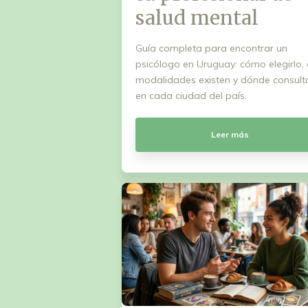
salud mental
Guía completa para encontrar un
psicólogo en Uruguay: cómo elegirlo,
modalidades existen y dónde consult
en cada ciudad del país.
Leer más