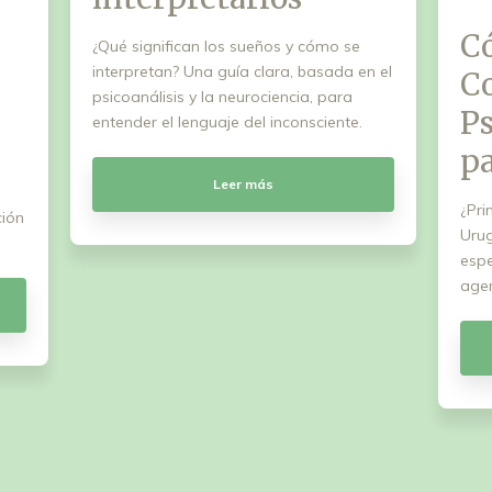
C
¿Qué significan los sueños y cómo se
interpretan? Una guía clara, basada en el
C
psicoanálisis y la neurociencia, para
Ps
entender el lenguaje del inconsciente.
p
Leer más
¿Pri
ción
Uru
espe
agen