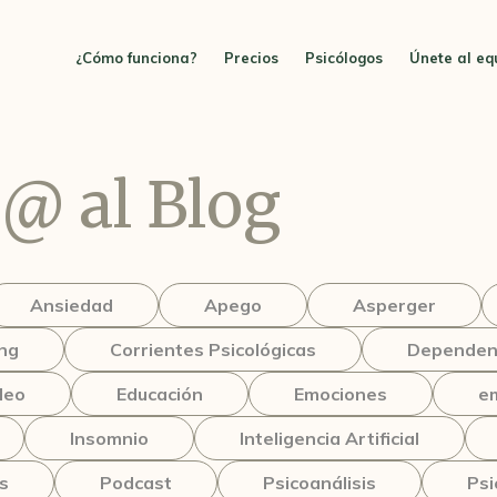
¿Cómo funciona?
Precios
Psicólogos
Únete al eq
@ al Blog
Ansiedad
Apego
Asperger
ng
Corrientes Psicológicas
Dependenc
leo
Educación
Emociones
e
Insomnio
Inteligencia Artificial
s
Podcast
Psicoanálisis
Psi