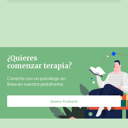
¿Quieres
comenzar terapia?
Conecta con un psicólogo en
línea en nuestra plataforma.
Quiero Probarlo