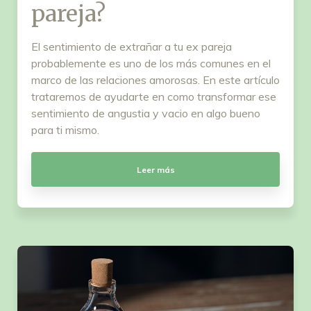
pareja?
El sentimiento de extrañar a tu ex pareja
probablemente es uno de los más comunes en el
marco de las relaciones amorosas. En este artículo
trataremos de ayudarte en como transformar ese
sentimiento de angustia y vacio en algo bueno
para ti mismo.
Leer más