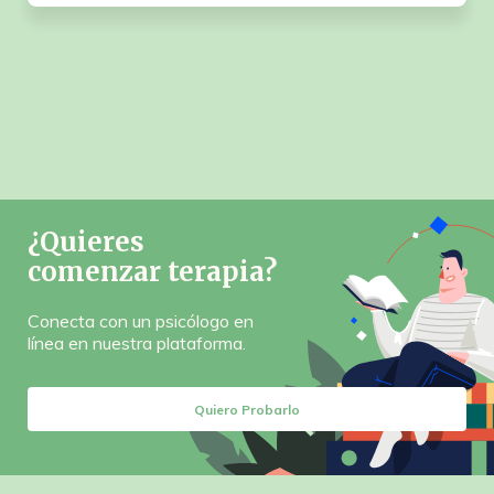
¿Quieres
comenzar terapia?
Conecta con un psicólogo en
línea en nuestra plataforma.
Quiero Probarlo