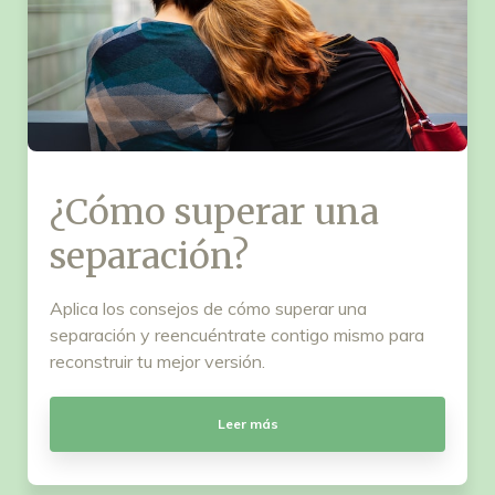
¿Cómo superar una
separación?
Aplica los consejos de cómo superar una
separación y reencuéntrate contigo mismo para
reconstruir tu mejor versión.
Leer más