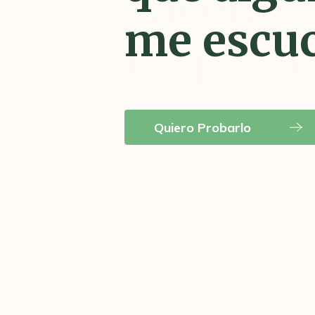
mi poten
Quiero Probarlo