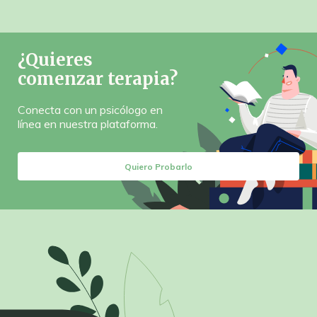
¿Quieres
comenzar terapia?
Conecta con un psicólogo en
línea en nuestra plataforma.
Quiero Probarlo