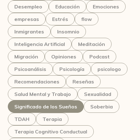
Desempleo
Educación
Emociones
empresas
Estrés
flow
Inmigrantes
Insomnio
Inteligencia Artificial
Meditación
Migración
Opiniones
Podcast
Psicoanálisis
Psicología
psicologo
Recomendaciones
Reseñas
Salud Mental y Trabajo
Sexualidad
Significado de los Sueños
Soberbia
TDAH
Terapia
Terapia Cognitivo Conductual