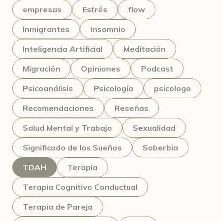
empresas
Estrés
flow
Inmigrantes
Insomnio
Inteligencia Artificial
Meditación
Migración
Opiniones
Podcast
Psicoanálisis
Psicología
psicologo
Recomendaciones
Reseñas
Salud Mental y Trabajo
Sexualidad
Significado de los Sueños
Soberbia
TDAH
Terapia
Terapia Cognitivo Conductual
Terapia de Pareja