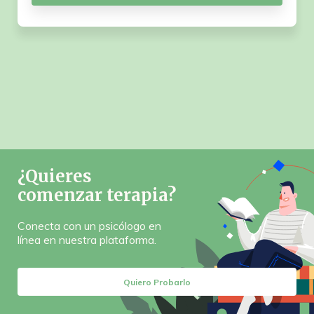
¿Quieres
comenzar terapia?
Conecta con un psicólogo en
línea en nuestra plataforma.
Quiero Probarlo