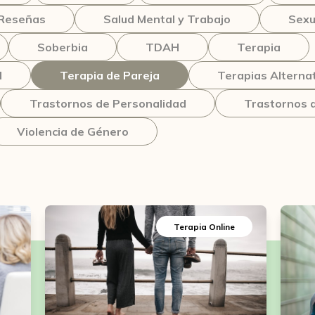
Reseñas
Salud Mental y Trabajo
Sexu
Soberbia
TDAH
Terapia
l
Terapia de Pareja
Terapias Alterna
Trastornos de Personalidad
Trastornos 
Violencia de Género
Terapia Online