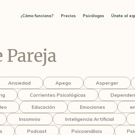
¿Cómo funciona?
Precios
Psicólogos
Únete al eq
 Pareja
Ansiedad
Apego
Asperger
ng
Corrientes Psicológicas
Dependenc
leo
Educación
Emociones
e
Insomnio
Inteligencia Artificial
s
Podcast
Psicoanálisis
Psi