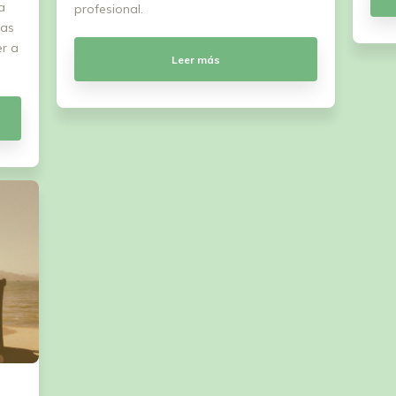
a
profesional.
cas
er a
Leer más