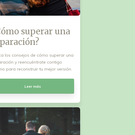
Cómo superar una
paración?
ca los consejos de cómo superar una
ración y reencuéntrate contigo
o para reconstruir tu mejor versión.
Leer más