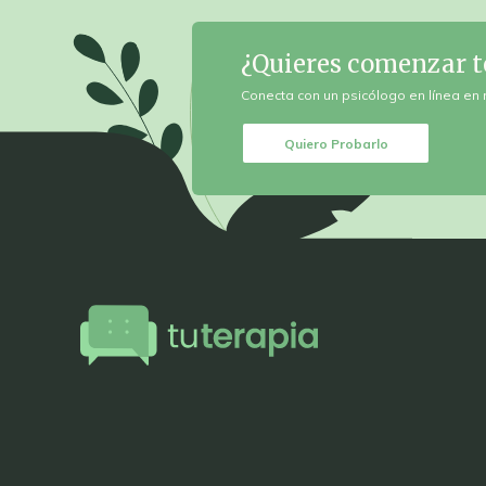
¿Quieres
comenzar t
Conecta con un psicólogo en
línea en 
Quiero Probarlo