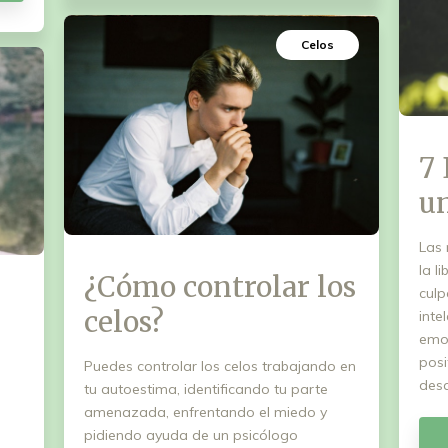
Celos
7 
u
Las 
la l
¿Cómo controlar los
culp
celos?
inte
emoc
posi
Puedes controlar los celos trabajando en
desa
tu autoestima, identificando tu parte
amenazada, enfrentando el miedo y
pidiendo ayuda de un psicólogo