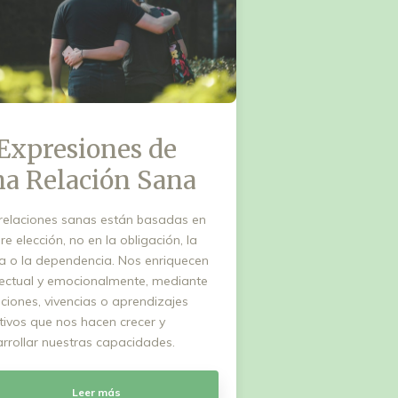
Expresiones de
na Relación Sana
relaciones sanas están basadas en
ibre elección, no en la obligación, la
a o la dependencia. Nos enriquecen
lectual y emocionalmente, mediante
iones, vivencias o aprendizajes
tivos que nos hacen crecer y
rrollar nuestras capacidades.
Leer más