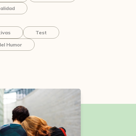
alidad
tivas
Test
del Humor