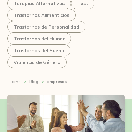
Terapias Alternativas
Test
Trastornos Alimenticios
Trastornos de Personalidad
Trastornos del Humor
Trastornos del Sueño
Violencia de Género
Home
Blog
empresas