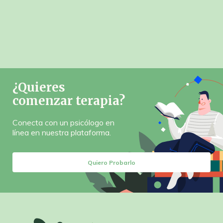
¿Quieres
comenzar terapia?
Conecta con un psicólogo en
línea en nuestra plataforma.
Quiero Probarlo