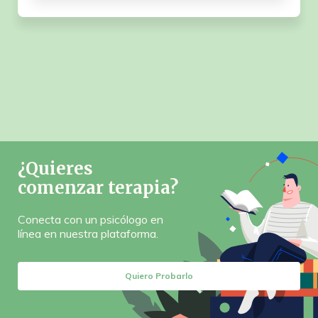
¿Quieres
comenzar terapia?
Conecta con un psicólogo en
línea en nuestra plataforma.
Quiero Probarlo