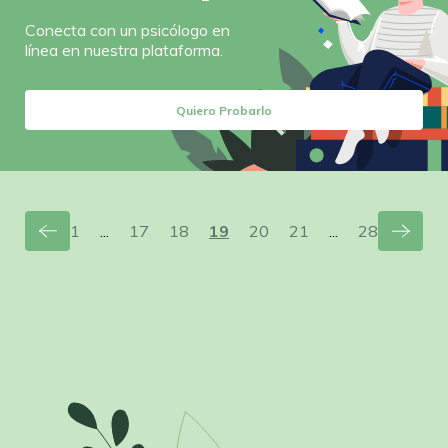
Conecta con un psicólogo en
línea en nuestra plataforma.
Quiero Probarlo
1
...
17
18
19
20
21
...
28