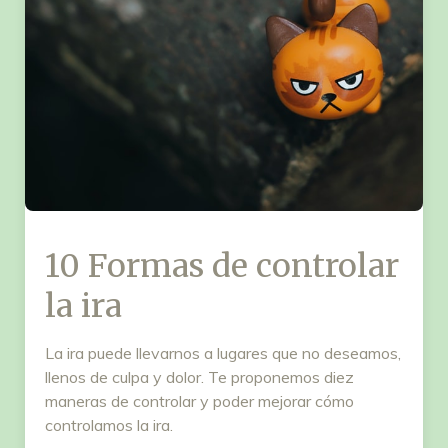
10 Formas de controlar
la ira
La ira puede llevarnos a lugares que no deseamos,
llenos de culpa y dolor. Te proponemos diez
maneras de controlar y poder mejorar cómo
controlamos la ira.