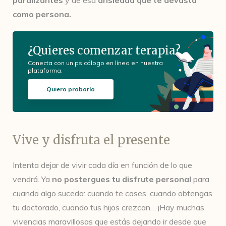
paralizantes
y de esa
ansiedad que te devasta
como persona.
¿Quieres comenzar terapia?
Conecta con un psicólogo en línea en nuestra
plataforma.
Quiero probarlo
Vive y disfruta el presente
Intenta dejar de vivir cada día en función de lo que
vendrá. Ya
no
postergues tu disfrute personal
para
cuando algo suceda: cuando te cases, cuando obtengas
tu doctorado, cuando tus hijos crezcan… ¡Hay muchas
vivencias maravillosas que estás dejando ir desde que