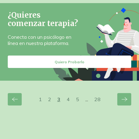
¿Quieres
comenzar terapia?
Conecta con un psicólogo en
línea en nuestra plataforma.
Quiero Probarlo
1
2
3
4
5
...
28