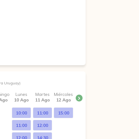
ra Uruguay)
ingo
Lunes
Martes
Miércoles
 Ago
10 Ago
11 Ago
12 Ago
10:00
11:00
15:00
11:00
12:00
12:00
14:30