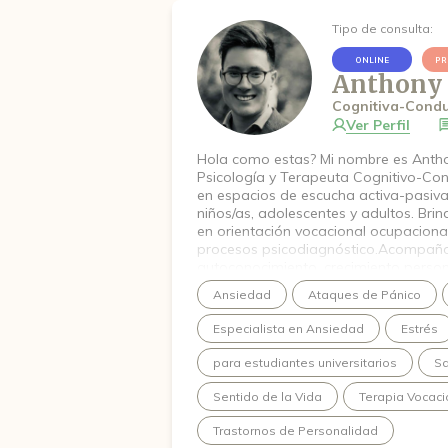
Tipo de consulta:
ONLINE
PR
Anthony 
Cognitiva-Condu
Ver Perfil
Hola como estas? Mi nombre es Antho
Psicología y Terapeuta Cognitivo-Con
en espacios de escucha activa-pasiv
niños/as, adolescentes y adultos. B
en orientación vocacional ocupaciona
procesos psicodiagnóstico.Acompañ
autoconocimiento, crecimiento person
emocional. Creo en la relevancia de 
Ansiedad
Ataques de Pánico
auténtica, libre de juicios, donde pued
comprendido y acompañado/a; donde 
Especialista en Ansiedad
Estrés
confianza. Mi propósito, es ayudarte
mismo, descubrir tus fortalezas y tra
para estudiantes universitarios
Sa
limita en tus acciones, repercutiendo 
mental.Juntos podemos construir nue
Sentido de la Vida
Terapia Vocaci
sentir y actuar, para que te sientas má
equilibrio. Este es un espacio cuidad
Trastornos de Personalidad
vos. Un lugar donde la empatía, la ca