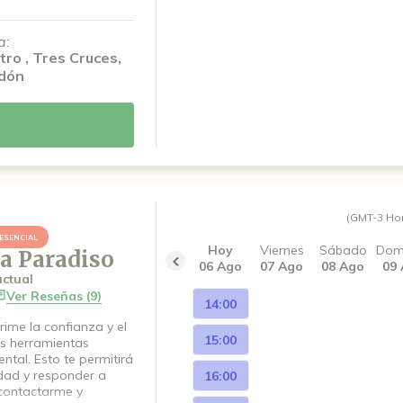
 el primer paso, ese
n vos, a tu salud
a:
onal. Iniciar un proceso
tro , Tres Cruces,
sión sumamente valiosa
dón
mpañarte de manera
ismo en cada etapa y
acompañarte.
 de encuentro.Muchas
(GMT-3 Ho
ESENCIAL
Hoy
Viernes
Sábado
Dom
a Paradiso
06 Ago
07 Ago
08 Ago
09
ctual
Ver Reseñas (9)
14:00
ime la confianza y el
15:00
as herramientas
ntal. Esto te permitirá
idad y responder a
16:00
 contactarme y