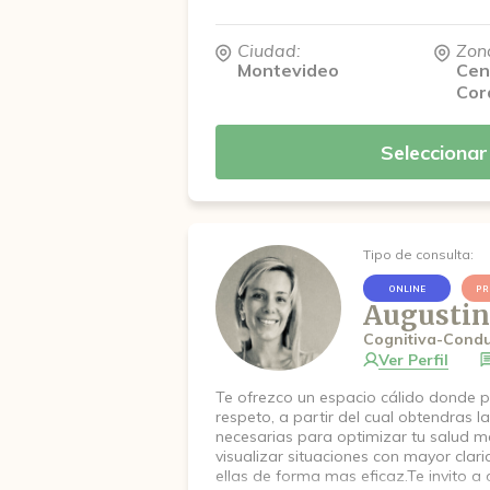
guían cada encuentro. Te invito a dar
primer paso gigante de priorización e
Ciudad:
Zon
mental, bienestar y al equilibrio emoci
Montevideo
Cen
de crecimiento personal es una deci
Cor
y significativa. Estoy aquí para aco
humana, empática y con profesional
proceso. Estoy a las órdenes. para 
Seleccionar
Contáctame y agendamos un espacio
gracias!
Tipo de consulta:
ONLINE
PR
Augustin
Cognitiva-Condu
Ver Perfil
Te ofrezco un espacio cálido donde pr
respeto, a partir del cual obtendras l
necesarias para optimizar tu salud me
visualizar situaciones con mayor clar
ellas de forma mas eficaz.Te invito a