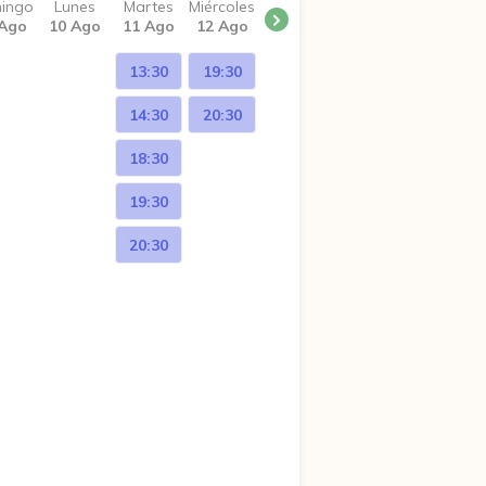
ingo
Lunes
Martes
Miércoles
 Ago
10 Ago
11 Ago
12 Ago
13:30
19:30
14:30
20:30
18:30
19:30
20:30