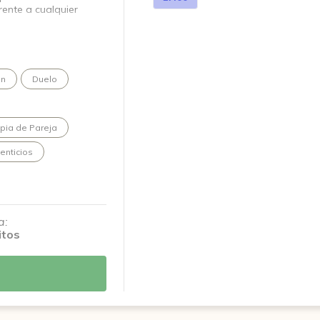
rente a cualquier
ón
Duelo
pia de Pareja
enticios
a:
itos