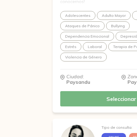
conocernos!
Adolescentes
Adulto Mayor
Ataques de Pánico
Bullying
Dependencia Emocional
Depresi
Estrés
Laboral
Terapia de P
Violencia de Género
Ciudad:
Zon
Paysandu
Pay
Seleccionar
Tipo de consulta:
ONLINE
PR