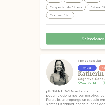
Perspectiva de Género
Psicoanáli
Psicosomático
Seleccionar
Tipo de consulta:
ONLINE
PR
Katherin
Cognitiva-Condu
Ver Perfil
¡BIENVENIDO/A! Nuestra salud mental
poder relacionarnos con nosotros, otr
Para ello, te propongo un espacio emp
sientas juzgado/a; donde puedas adqu