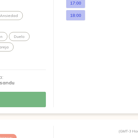
17:00
18:00
Ansiedad
ón
Duelo
areja
a:
sandu
(GMT-3 Ho
ESENCIAL