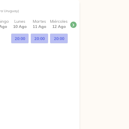
ra Uruguay)
ingo
Lunes
Martes
Miércoles
 Ago
10 Ago
11 Ago
12 Ago
20:00
20:00
20:00