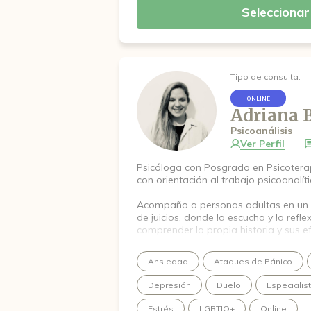
Seleccionar
Si estás pensando en comenzar, podé
confianza y sin ningún compromiso, y
mejor momento para empezar.
Tipo de consulta:
ONLINE
Adriana 
Psicoanálisis
Ver Perfil
Psicóloga con Posgrado en Psicotera
con orientación al trabajo psicoanalíti
Acompaño a personas adultas en un e
de juicios, donde la escucha y la refl
comprender la propia historia y sus ef
Dicha comprensión abre la posibilida
Ansiedad
Ataques de Pánico
maneras de transitar la vida, generan
Depresión
Duelo
Especialis
Estrés
LGBTIQ+
Online