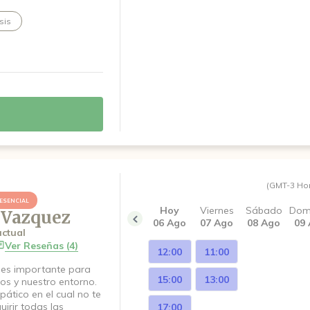
sis
(GMT-3 Ho
ESENCIAL
Hoy
Viernes
Sábado
Dom
 Vazquez
06 Ago
07 Ago
08 Ago
09
ctual
Ver Reseñas (4)
12:00
11:00
 es importante para
15:00
13:00
os y nuestro entorno.
ático en el cual no te
irir todas las
17:00