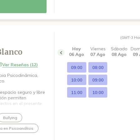
s escribirme con
 encontramos juntos el
(GMT-3 Ho
Hoy
Viernes
Sábado
Dom
Blanco
06 Ago
07 Ago
08 Ago
09
Ver Reseñas (12)
09:00
08:00
pia Psicodinámica,
10:00
09:00
co.
spacio seguro y libre
11:00
10:00
exión permiten
ectos en el presente.
d de descubrir nuevas
Bullying
do un mayor alivio.
ta en Psicoanálisis