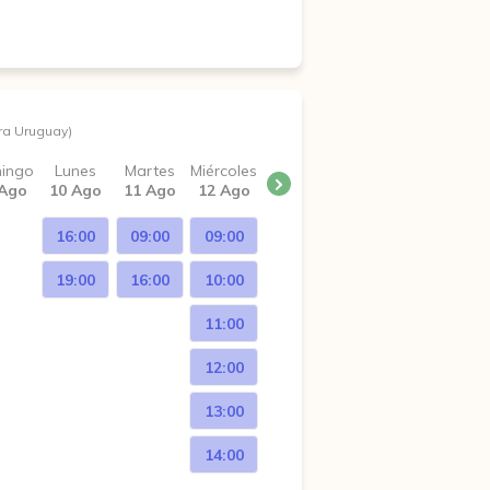
ra Uruguay)
ingo
Lunes
Martes
Miércoles
 Ago
10 Ago
11 Ago
12 Ago
16:00
09:00
09:00
19:00
16:00
10:00
11:00
12:00
13:00
14:00