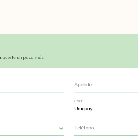
nocerte un poco más
Apellido:
País:
Teléfono:
Siguiente