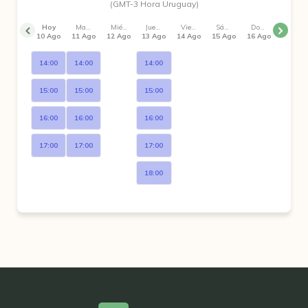
(GMT-3 Hora Uruguay)
Hoy
Martes
Miércoles
Jueves
Viernes
Sábado
Domingo
10 Ago
11 Ago
12 Ago
13 Ago
14 Ago
15 Ago
16 Ago
14:00
14:00
14:00
15:00
15:00
15:00
16:00
16:00
16:00
17:00
17:00
17:00
18:00