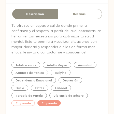
Descripción
Reseñas
Te ofrezco un espacio cálido donde prime la
confianza y el respeto, a partir del cual obtendras las
herramientas necesarias para optimizar tu salud
mental. Esto te permitirá visualizar situaciones con
mayor claridad y responder a ellas de forma mas
eficaz.Te invito a contactarme y conocernos!
Adolescentes
Adulto Mayor
Ansiedad
Ataques de Pánico
Bullying
Dependencia Emocional
Depresión
Duelo
Estrés
Laboral
Terapia de Pareja
Violencia de Género
Paysandu
Paysandu