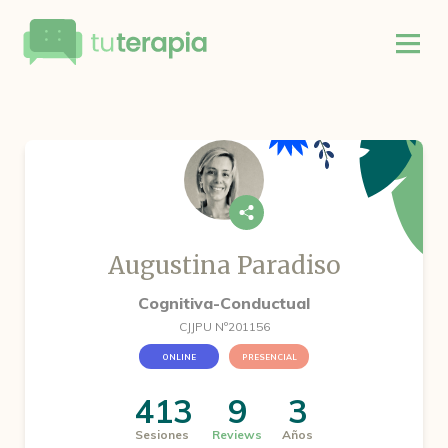
Augustina Paradiso
Cognitiva-Conductual
CJJPU Nº201156
ONLINE
PRESENCIAL
413
9
3
Sesiones
Reviews
Años