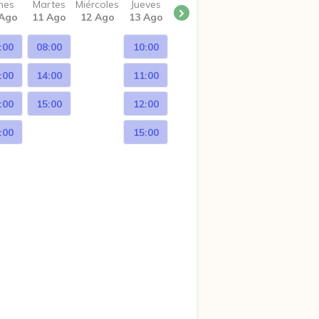
nes
Martes
Miércoles
Jueves
 Ago
11 Ago
12 Ago
13 Ago
:00
08:00
10:00
:00
14:00
11:00
:00
15:00
12:00
:00
15:00