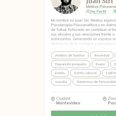
Juan Siri
Médico Psicoanal
Ver Perfil
Mi nombre es Juan Siri, Médico especi
Psicoterapia Psicoanalítica y en Admin
de Salud. Enfocado en contribuir al bi
sus vínculos y sus reacciones frente a
estresantes. Generando un espacio 
detenerse de la vorágine y pensarse 
enfoque individual y poblacional de la
la salud mental en particular.
Análisis de Sueños
Ansiedad
Depresión posparto
Duelo
Estrés
Estrés Laboral
LGBTI
Suicidio
Trastornos de Personali
Ciudad:
Zon
Montevideo
Poc