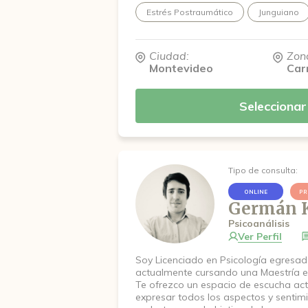
conocerse mejor y conectar con su ve
Estrés Postraumático
Junguiano
Ciudad:
Zon
Montevideo
Car
Seleccionar
Tipo de consulta:
ONLINE
PR
Germán 
Psicoanálisis
Ver Perfil
Soy Licenciado en Psicología egresa
actualmente cursando una Maestría en
Te ofrezco un espacio de escucha ac
expresar todos los aspectos y sentimi