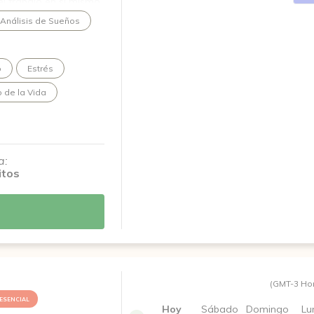
el trabajo en sí mismo.
cto terapéutico
Análisis de Sueños
en temáticas como
, sentimientos de
o
Estrés
toestima y vínculos
 de la Vida
a:
itos
(GMT-3 Ho
ESENCIAL
Hoy
Sábado
Domingo
Lu