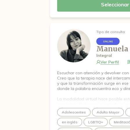
está generando malestar. No buscare
Seleccionar
pensamientos o las emociones difíciles
habilidades que te permitan relaciona
manera más flexible, ampliar tu persp
vida que valga la pena ser vivida, en l
Tipo de consulta:
ONLINE
Manuela
Integral
Ver Perfil
Escuchar con atención y devolver con 
Creo que la terapia nace del intercam
y que la transformación surge en es
donde la palabra encuentra eco y dire
La modalidad virtual hace posible est
acortando distancias y creando un e
accesible,
Adolescentes
Adulto Mayor
donde algo nuevo pueda empezar a 
en inglés
LGBTIQ+
Meditaci