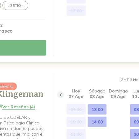
rsión más auténtica.
LGBTIQ+
17:00
a:
rasco
(GMT-3 Ho
ESENCIAL
Hoy
Sábado
Domingo
Lu
Klingerman
07 Ago
08 Ago
09 Ago
10
Ver Reseñas (4)
09:00
13:00
08
do de UDELAR y
10:00
14:00
09
 Psicología Clínica.
tiva en donde puedas
entos que implican el
11:00
10