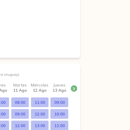
ra Uruguay)
nes
Martes
Miércoles
Jueves
 Ago
11 Ago
12 Ago
13 Ago
:00
08:00
11:00
09:00
:00
09:00
12:00
10:00
:00
12:00
13:00
11:00