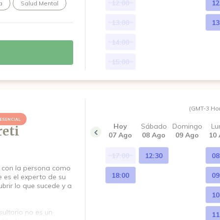
12:00
12
a
Salud Mental
13:00
13
14:00
15:00
(GMT-3 Ho
ESENCIAL
Hoy
Sábado
Domingo
Lu
reti
07 Ago
08 Ago
09 Ago
10
17:00
12:30
08
o con la persona como
18:00
09
e es el experto de su
brir lo que sucede y a
10
sultorio no es un
11