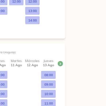
:00
12:00
12:00
:00
13:00
14:00
ra Uruguay)
nes
Martes
Miércoles
Jueves
 Ago
11 Ago
12 Ago
13 Ago
:00
08:00
:00
09:00
:00
10:00
:00
11:00