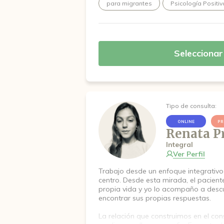
para migrantes
Psicología Positiv
Seleccionar
Tipo de consulta:
ONLINE
PR
Renata P
Integral
Ver Perfil
Trabajo desde un enfoque integrativ
centro. Desde esta mirada, el pacient
propia vida y yo lo acompaño a descu
encontrar sus propias respuestas.
La relación que construimos en el con