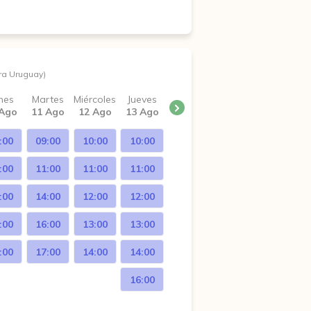
ra Uruguay)
nes
Martes
Miércoles
Jueves
 Ago
11 Ago
12 Ago
13 Ago
:00
09:00
10:00
10:00
:00
11:00
11:00
11:00
:00
14:00
12:00
12:00
:00
16:00
13:00
13:00
:00
17:00
14:00
14:00
16:00