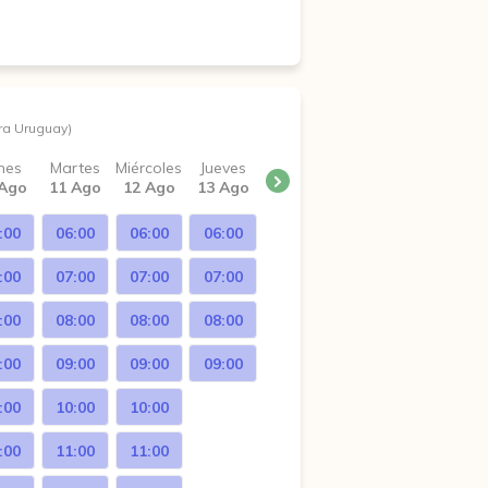
ra Uruguay)
nes
Martes
Miércoles
Jueves
 Ago
11 Ago
12 Ago
13 Ago
:00
06:00
06:00
06:00
:00
07:00
07:00
07:00
:00
08:00
08:00
08:00
:00
09:00
09:00
09:00
:00
10:00
10:00
:00
11:00
11:00