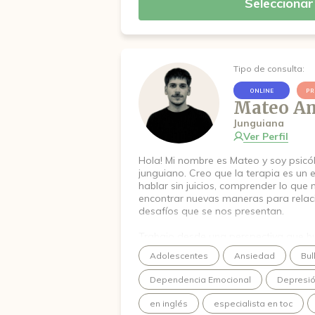
Seleccionar
Tipo de consulta:
ONLINE
PR
Mateo Am
Junguiana
Ver Perfil
Hola! Mi nombre es Mateo y soy psicól
junguiano. Creo que la terapia es un
hablar sin juicios, comprender lo que 
encontrar nuevas maneras para relac
desafíos que se nos presentan.
Trabajo desde una perspectiva que bus
malestar, peo también comprender su 
Adolescentes
Ansiedad
Bul
favorecer el autoconocimiento y el cr
Dependencia Emocional
Depresi
Acompaño procesos relacionados con
conflictos en las relaciones, dificulta
en inglés
especialista en toc
importantes momentos de cambios, o