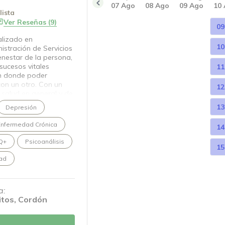
07 Ago
08 Ago
09 Ago
10
ista
Ver Reseñas (9)
09
alizado en
10
istración de Servicios
enestar de la persona,
 sucesos vitales
11
en donde poder
con un otro. Con un
12
 salud en general y de
13
Depresión
Enfermedad Crónica
14
Q+
Psicoanálisis
15
dad
a:
itos, Cordón