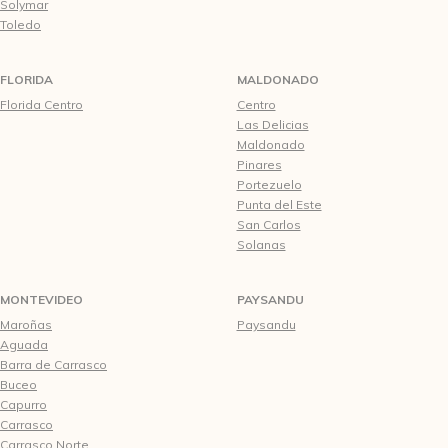
Solymar
Toledo
FLORIDA
MALDONADO
Florida Centro
Centro
Las Delicias
Maldonado
Pinares
Portezuelo
Punta del Este
San Carlos
Solanas
MONTEVIDEO
PAYSANDU
Maroñas
Paysandu
Aguada
Barra de Carrasco
Buceo
Capurro
Carrasco
Carrasco Norte