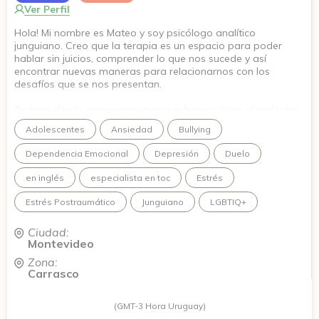
Ver Perfil
Hola! Mi nombre es Mateo y soy psicólogo analítico
junguiano. Creo que la terapia es un espacio para poder
hablar sin juicios, comprender lo que nos sucede y así
encontrar nuevas maneras para relacionarnos con los
desafíos que se nos presentan.
Trabajo desde una perspectiva que busca aliviar el malestar,
peo también comprender su sentido y así favorecer el
Adolescentes
Ansiedad
Bullying
autoconocimiento y el crecimiento personal.
Dependencia Emocional
Depresión
Duelo
Acompaño procesos relacionados con ansiedad, depresión,
conflictos en las relaciones, dificultades de autoestima,
en inglés
especialista en toc
Estrés
importantes momentos de cambios, o a quienes buscan
conocerse mejor y conectar con su versión más auténtica.
Estrés Postraumático
Junguiano
LGBTIQ+
Ciudad:
Montevideo
Zona:
Carrasco
(GMT-3 Hora Uruguay)