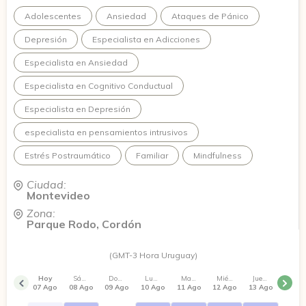
Te ofrezco un espacio de escucha, respeto y confianza,
Adolescentes
Ansiedad
Ataques de Pánico
donde podamos trabajar juntos para comprender lo que te
está pasando y empezar a construir cambios posibles y
Depresión
Especialista en Adicciones
sostenibles.
Especialista en Ansiedad
Especialista en Cognitivo Conductual
Especialista en Depresión
especialista en pensamientos intrusivos
Estrés Postraumático
Familiar
Mindfulness
Ciudad:
Montevideo
Zona:
Parque Rodo, Cordón
(GMT-3 Hora Uruguay)
Hoy
Sábado
Domingo
Lunes
Martes
Miércoles
Jueves
07 Ago
08 Ago
09 Ago
10 Ago
11 Ago
12 Ago
13 Ago