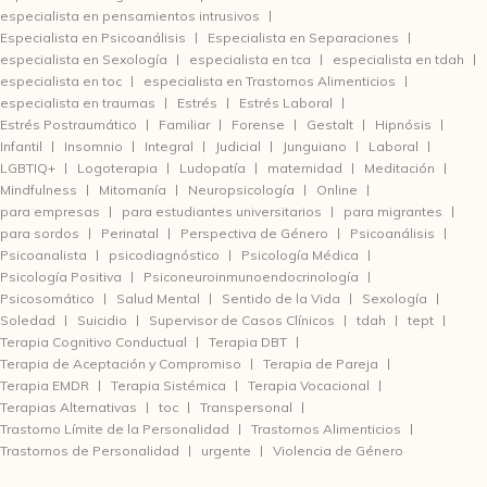
especialista en pensamientos intrusivos
Especialista en Psicoanálisis
Especialista en Separaciones
especialista en Sexología
especialista en tca
especialista en tdah
especialista en toc
especialista en Trastornos Alimenticios
especialista en traumas
Estrés
Estrés Laboral
Estrés Postraumático
Familiar
Forense
Gestalt
Hipnósis
Infantil
Insomnio
Integral
Judicial
Junguiano
Laboral
LGBTIQ+
Logoterapia
Ludopatía
maternidad
Meditación
Mindfulness
Mitomanía
Neuropsicología
Online
para empresas
para estudiantes universitarios
para migrantes
para sordos
Perinatal
Perspectiva de Género
Psicoanálisis
Psicoanalista
psicodiagnóstico
Psicología Médica
Psicología Positiva
Psiconeuroinmunoendocrinología
Psicosomático
Salud Mental
Sentido de la Vida
Sexología
Soledad
Suicidio
Supervisor de Casos Clínicos
tdah
tept
Terapia Cognitivo Conductual
Terapia DBT
Terapia de Aceptación y Compromiso
Terapia de Pareja
Terapia EMDR
Terapia Sistémica
Terapia Vocacional
Terapias Alternativas
toc
Transpersonal
Trastorno Límite de la Personalidad
Trastornos Alimenticios
Trastornos de Personalidad
urgente
Violencia de Género