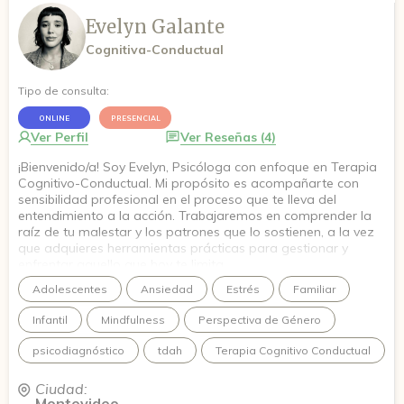
Evelyn Galante
Cognitiva-Conductual
Tipo de consulta:
ONLINE
PRESENCIAL
Ver Perfil
Ver Reseñas (4)
¡Bienvenido/a! Soy Evelyn, Psicóloga con enfoque en Terapia
Cognitivo-Conductual. Mi propósito es acompañarte con
sensibilidad profesional en el proceso que te lleva del
entendimiento a la acción. Trabajaremos en comprender la
raíz de tu malestar y los patrones que lo sostienen, a la vez
que adquieres herramientas prácticas para gestionar y
enfrentar aquello que hoy te limita.
Adolescentes
Ansiedad
Estrés
Familiar
Infantil
Mindfulness
Perspectiva de Género
psicodiagnóstico
tdah
Terapia Cognitivo Conductual
Ciudad:
Montevideo