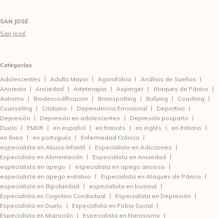
SAN JOSÉ
San José
Categorías
Adolescentes
Adulto Mayor
Agorafobia
Análisis de Sueños
Anorexia
Ansiedad
Arteterapia
Asperger
Ataques de Pánico
Autismo
Biodescodificacion
Brainspotting
Bullying
Coaching
Counseling
Cristiano
Dependencia Emocional
Deportivo
Depresión
Depresión en adolescentes
Depresión posparto
Duelo
EMDR
en español
en francés
en inglés
en italiano
en línea
en portugués
Enfermedad Crónica
especialista en Abuso Infantil
Especialista en Adicciones
Especialista en Alimentación
Especialista en Ansiedad
especialista en apego
especialista en apego ansioso
especialista en apego evitativo
Especialista en Ataques de Pánico
especialista en Bipolaridad
especialista en burnout
Especialista en Cognitivo Conductual
Especialista en Depresión
Especialista en Duelo
Especialista en Fobia Social
Especialista en Migración
Especialista en Narcisismo