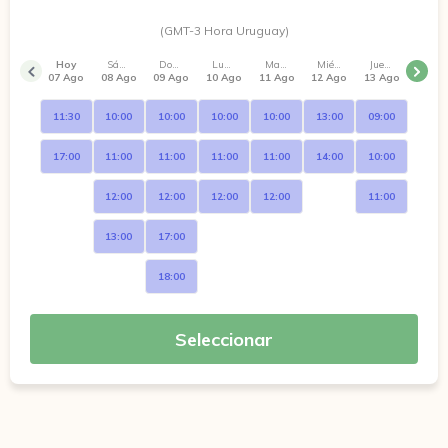
(GMT-3 Hora Uruguay)
Hoy
Sábado
Domingo
Lunes
Martes
Miércoles
Jueves
07 Ago
08 Ago
09 Ago
10 Ago
11 Ago
12 Ago
13 Ago
11:30
10:00
10:00
10:00
10:00
13:00
09:00
17:00
11:00
11:00
11:00
11:00
14:00
10:00
12:00
12:00
12:00
12:00
11:00
13:00
17:00
18:00
Seleccionar