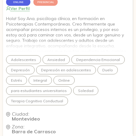
ONLINE
PRESENCIAL
Ver Perfil
Hola! Soy Ana, psicóloga clínica, en formación en
Psicoterapias Contemporáneas. Creo firmemente que
acompañar procesos internos es un privilegio, y por eso
estoy acá para caminar con vos, desde un lugar genuino y
seguro. Trabajo con adolescentes y adultos desde un
enfoque integrativo, acompañando desde la escucha,
comprensión y recursos que puedan ayudarte en tu camino.
Quiero que en este espacio puedas animarte a conectar con
Adolescentes
Ansiedad
Dependencia Emocional
esa versión de vos que viene creciendo hace tiempo.
Depresión
Depresión en adolescentes
Duelo
Estrés
Integral
Online
para estudiantes universitarios
Soledad
Terapia Cognitivo Conductual
Ciudad:
Montevideo
Zona:
Barra de Carrasco