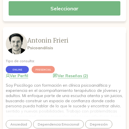
Seleccionar
Antonin Frieri
Psicoanálisis
Tipo de consulta:
ONLINE
PRESENCIAL
Ver Perfil
Ver Reseñas (2)
Soy Psicólogo con formación en clínica psicoanalítica y
experiencia en el acompañamiento terapéutico de jóvenes y
adultos. Mi enfoque parte de una escucha atenta y sin juicios,
buscando construir un espacio de confianza donde cada
persona pueda hablar de lo que le sucede y encontrar alivio,
sentido y nuevas posibilidades. Trabajo con problemáticas
como ansiedad, crisis personales, relaciones afectivas, toma
de decisiones y momentos de cambio. Acompaño a quienes
Ansiedad
Dependencia Emocional
Depresión
consultan en su proceso, respetando sus tiempos y