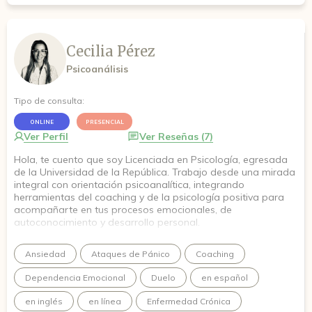
Cecilia Pérez
Psicoanálisis
Tipo de consulta:
ONLINE
PRESENCIAL
Ver Perfil
Ver Reseñas (7)
Hola, te cuento que soy Licenciada en Psicología, egresada
de la Universidad de la República. Trabajo desde una mirada
integral con orientación psicoanalítica, integrando
herramientas del coaching y de la psicología positiva para
acompañarte en tus procesos emocionales, de
autoconocimiento y desarrollo personal.
Cuento con una Diplomatura Universitaria en Coaching
Ansiedad
Ataques de Pánico
Coaching
Organizacional y Liderazgo, formación en Psicología Positiva
por el Tecnológico de Monterrey y actualmente me encuentro
Dependencia Emocional
Duelo
en español
cursando un posgrado en Psicoanálisis con práctica clínica
en la Institución Fernando Ulloa.
en inglés
en línea
Enfermedad Crónica