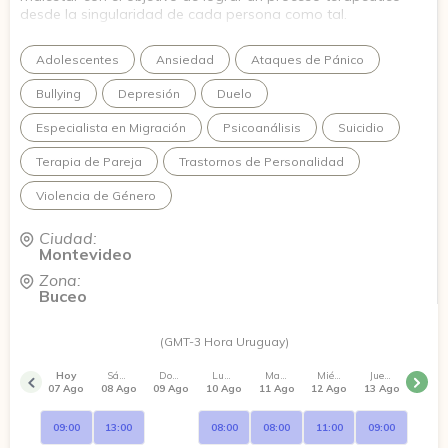
desde la singularidad de cada persona como tal.
Adolescentes
Ansiedad
Ataques de Pánico
Bullying
Depresión
Duelo
Especialista en Migración
Psicoanálisis
Suicidio
Terapia de Pareja
Trastornos de Personalidad
Violencia de Género
Ciudad:
Montevideo
Zona:
Buceo
(GMT-3 Hora Uruguay)
Hoy
Sábado
Domingo
Lunes
Martes
Miércoles
Jueves
07 Ago
08 Ago
09 Ago
10 Ago
11 Ago
12 Ago
13 Ago
09:00
13:00
08:00
08:00
11:00
09:00