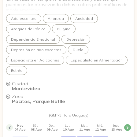
puedan estar atravezando dichas u otras problemáticas de
índole emocional.
Adolescentes
Anorexia
Ansiedad
Ataques de Pánico
Bullying
Dependencia Emocional
Depresión
Depresión en adolescentes
Duelo
Especialista en Adicciones
Especialista en Alimentación
Estrés
Ciudad:
Montevideo
Zona:
Pocitos, Parque Batlle
(GMT-3 Hora Uruguay)
Hoy
Sábado
Domingo
Lunes
Martes
Miércoles
Jueves
07 Ago
08 Ago
09 Ago
10 Ago
11 Ago
12 Ago
13 Ago