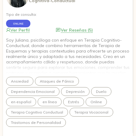
Cognitiva-Conductual
Tipo de consulta:
ONLINE
Ver Perfil
Ver Reseñas (5)
Soy Juliana, psicóloga con enfoque en Terapia Cognitivo-
Conductual, donde combino herramientas de Terapia de
Esquemas y terapias contextuales para ofrecerte un proceso
realmente único y adaptado a tus necesidades. Creo en un
acompañamiento cálido y respetuoso, donde puedas
sentirte seguro para explorar tus emociones, comprender tus
patrones y aprender a generar herramientas que te ayuden
en tu día a día. Mi propósito es que juntos podamos construir
Ansiedad
Ataques de Pánico
el cambio que estás buscando y que te sientas acompañado
en cada paso del camino. Te espero para comenzar este
Dependencia Emocional
Depresión
Duelo
proceso, a tu ritmo y en tu tiempo.
en español
en línea
Estrés
Online
Terapia Cognitivo Conductual
Terapia Vocacional
Trastornos de Personalidad