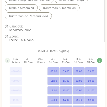
Terapia Sistémica
Trastornos Alimenticios
Trastornos de Personalidad
Ciudad:
Montevideo
Zona:
Parque Rodo
(GMT-3 Hora Uruguay)
Hoy
Sábado
Domingo
Lunes
Martes
Miércoles
Jueves
07 Ago
08 Ago
09 Ago
10 Ago
11 Ago
12 Ago
13 Ago
08:00
09:00
09:00
08:00
09:00
09:00
11:00
11:00
09:00
10:00
10:00
12:00
13:00
10:00
11:00
11:00
13:00
14:00
11:30
12:00