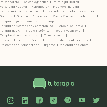
Psicoanalista
psicodiagnóstico
Psicología Médica
Psicología Positiva
Psiconeuroinmunoendocrinología
Psicosomático
Salud Mental
Sentido de la Vida
Sexología
Soledad
Suicidio
Supervisor de Casos Clínicos
tdah
tept
Terapia Cognitivo Conductual
Terapia DBT
Terapia de Aceptación y Compromiso
Terapia de Pareja
Terapia EMDR
Terapia Sistémica
Terapia Vocacional
Terapias Alternativas
toc
Transpersonal
Trastorno Límite de la Personalidad
Trastornos Alimenticios
Trastornos de Personalidad
urgente
Violencia de Género