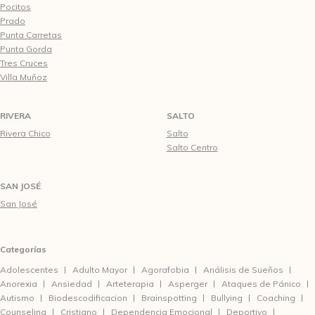
Pocitos
Prado
Punta Carretas
Punta Gorda
Tres Cruces
Villa Muñoz
RIVERA
SALTO
Rivera Chico
Salto
Salto Centro
SAN JOSÉ
San José
Categorías
Adolescentes
Adulto Mayor
Agorafobia
Análisis de Sueños
Anorexia
Ansiedad
Arteterapia
Asperger
Ataques de Pánico
Autismo
Biodescodificacion
Brainspotting
Bullying
Coaching
Counseling
Cristiano
Dependencia Emocional
Deportivo