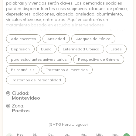
palabras y vivencias serán claves. Las demandas sociales
pueden disparar fuertes crisis subjetivas: ataques de pánico,
depresiones, adicciones, alopecia, ansiedad, aburrimiento,
vínculos «tóxicos», entre otros. Aquí encontrarás un
tratamiento basado en escucha e intervenciones
desprejuiciadas. Sobre mí: Soy argentina y trabajo desde el
psicoanálisis de orientación lacaniana. Cuento con amplia
Adolescentes
Ansiedad
Ataques de Pánico
experiencia en el área clínica con infancias, adolescencias,
familias y nuevas parentalidades. Tengo estudios de
Depresión
Duelo
Enfermedad Crónica
Estrés
posgrado en el área clínica ¡Quedo a las órdenes cuando
desees conectar!
para estudiantes universitarios
Perspectiva de Género
Psicoanálisis
Trastornos Alimenticios
Trastornos de Personalidad
Ciudad:
Montevideo
Zona:
Pocitos
(GMT-3 Hora Uruguay)
Hoy
Sábado
Domingo
Lunes
Martes
Miércoles
Jueves