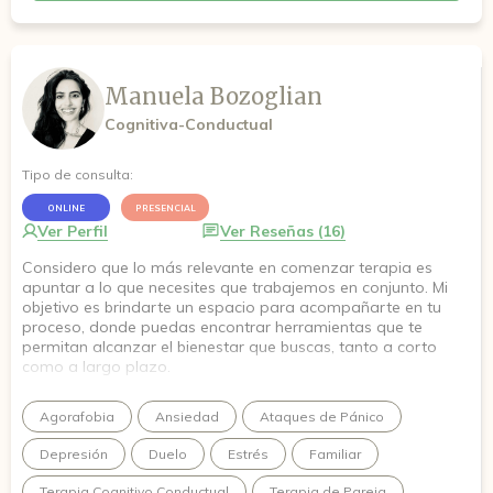
Manuela Bozoglian
Cognitiva-Conductual
Tipo de consulta:
ONLINE
PRESENCIAL
Ver Perfil
Ver Reseñas (16)
Considero que lo más relevante en comenzar terapia es
apuntar a lo que necesites que trabajemos en conjunto. Mi
objetivo es brindarte un espacio para acompañarte en tu
proceso, donde puedas encontrar herramientas que te
permitan alcanzar el bienestar que buscas, tanto a corto
como a largo plazo.
Agorafobia
Ansiedad
Ataques de Pánico
Depresión
Duelo
Estrés
Familiar
Terapia Cognitivo Conductual
Terapia de Pareja