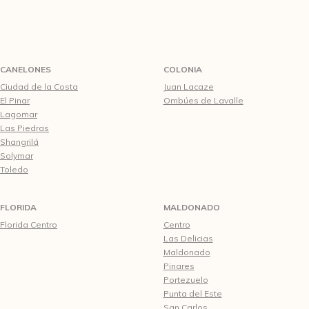
CANELONES
COLONIA
Ciudad de la Costa
Juan Lacaze
El Pinar
Ombúes de Lavalle
Lagomar
Las Piedras
Shangrilá
Solymar
Toledo
FLORIDA
MALDONADO
Florida Centro
Centro
Las Delicias
Maldonado
Pinares
Portezuelo
Punta del Este
San Carlos