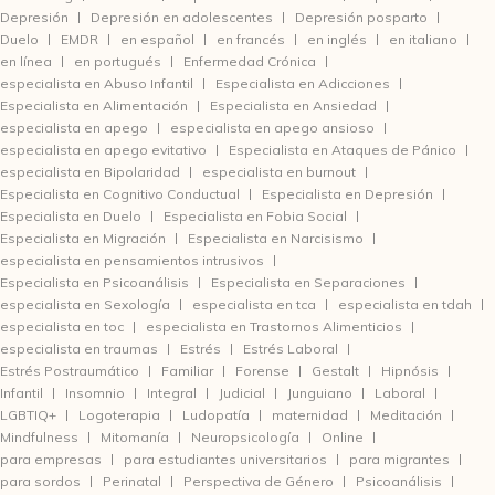
Depresión
Depresión en adolescentes
Depresión posparto
Duelo
EMDR
en español
en francés
en inglés
en italiano
en línea
en portugués
Enfermedad Crónica
especialista en Abuso Infantil
Especialista en Adicciones
Especialista en Alimentación
Especialista en Ansiedad
especialista en apego
especialista en apego ansioso
especialista en apego evitativo
Especialista en Ataques de Pánico
especialista en Bipolaridad
especialista en burnout
Especialista en Cognitivo Conductual
Especialista en Depresión
Especialista en Duelo
Especialista en Fobia Social
Especialista en Migración
Especialista en Narcisismo
especialista en pensamientos intrusivos
Especialista en Psicoanálisis
Especialista en Separaciones
especialista en Sexología
especialista en tca
especialista en tdah
especialista en toc
especialista en Trastornos Alimenticios
especialista en traumas
Estrés
Estrés Laboral
Estrés Postraumático
Familiar
Forense
Gestalt
Hipnósis
Infantil
Insomnio
Integral
Judicial
Junguiano
Laboral
LGBTIQ+
Logoterapia
Ludopatía
maternidad
Meditación
Mindfulness
Mitomanía
Neuropsicología
Online
para empresas
para estudiantes universitarios
para migrantes
para sordos
Perinatal
Perspectiva de Género
Psicoanálisis