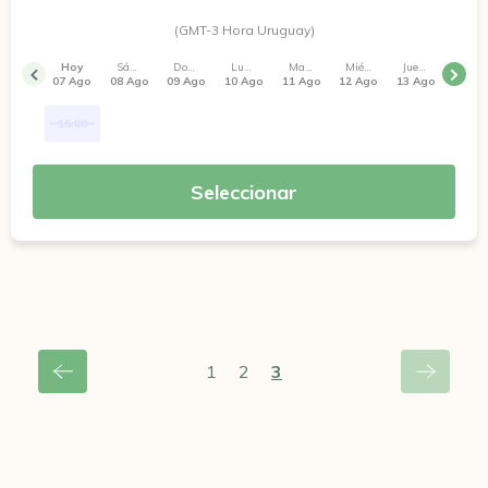
(GMT-3 Hora Uruguay)
Hoy
Sábado
Domingo
Lunes
Martes
Miércoles
Jueves
07 Ago
08 Ago
09 Ago
10 Ago
11 Ago
12 Ago
13 Ago
16:00
Seleccionar
1
2
3