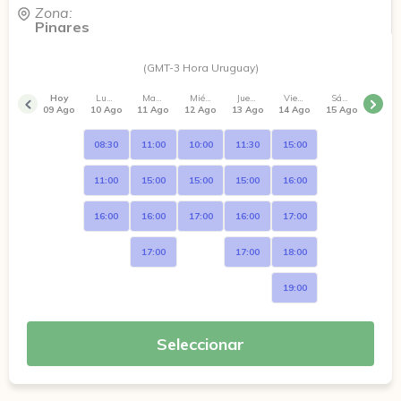
Zona:
Pinares
(GMT-3 Hora Uruguay)
Hoy
Lunes
Martes
Miércoles
Jueves
Viernes
Sábado
09 Ago
10 Ago
11 Ago
12 Ago
13 Ago
14 Ago
15 Ago
08:30
11:00
10:00
11:30
15:00
11:00
15:00
15:00
15:00
16:00
16:00
16:00
17:00
16:00
17:00
17:00
17:00
18:00
19:00
Seleccionar