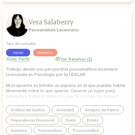
Vera Salaberry
Psicoanálisis Lacaniano
Tipo de consulta:
ONLINE
PRESENCIAL
Ver Perfil
Ver Reseñas (1)
Trabajo desde una perspectiva psicoanalítica lacaniana.
Licenciada en Psicología por la UDELAR.
Mi propuesta es brindar un espacio en el que puedas hablar
libremente sobre lo que quieras. Generar un lugar para
pensarte y trabajar sobre eso que te sucede, de manera
singular y libre de mandatos. Escuchando eso que se dice y
responder a los efectos que eso tiene. Una invitación a hacer
Análisis de Sueños
Ansiedad
Ataques de Pánico
algo distinto, para poder alcanzar una transformación
auténtica y duradera.
Dependencia Emocional
Duelo
Estrés
Insomnio
Psicoanálisis
Psicosomático