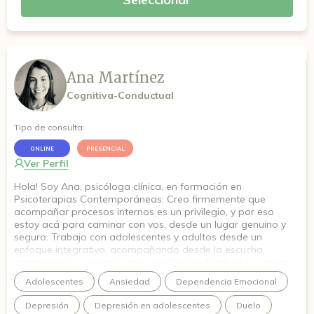
Ana Martínez
Cognitiva-Conductual
Tipo de consulta:
ONLINE
PRESENCIAL
Ver Perfil
Hola! Soy Ana, psicóloga clínica, en formación en
Psicoterapias Contemporáneas. Creo firmemente que
acompañar procesos internos es un privilegio, y por eso
estoy acá para caminar con vos, desde un lugar genuino y
seguro. Trabajo con adolescentes y adultos desde un
enfoque integrativo, acompañando desde la escucha,
comprensión y recursos que puedan ayudarte en tu camino.
Quiero que en este espacio puedas animarte a conectar con
Adolescentes
Ansiedad
Dependencia Emocional
esa versión de vos que viene creciendo hace tiempo.
Depresión
Depresión en adolescentes
Duelo