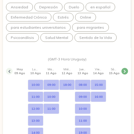
Ansiedad
Depresión
Duelo
en español
Enfermedad Crónica
Estrés
Online
para estudiantes universitarios
para migrantes
Psicoanálisis
Salud Mental
Sentido de la Vida
(GMT-3 Hora Uruguay)
Hoy
Lunes
Martes
Miércoles
Jueves
Viernes
Sábado
09 Ago
10 Ago
11 Ago
12 Ago
13 Ago
14 Ago
15 Ago
10:00
09:00
18:00
08:00
15:00
11:00
10:00
09:00
16:00
12:00
11:00
10:00
13:00
11:00
14:00
19:00