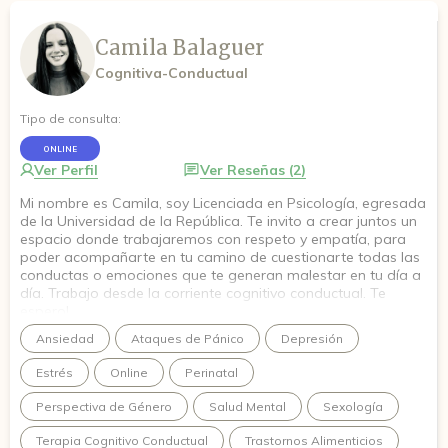
Camila Balaguer
Cognitiva-Conductual
Tipo de consulta:
ONLINE
Ver Perfil
Ver Reseñas (2)
Mi nombre es Camila, soy Licenciada en Psicología, egresada
de la Universidad de la República. Te invito a crear juntos un
espacio donde trabajaremos con respeto y empatía, para
poder acompañarte en tu camino de cuestionarte todas las
conductas o emociones que te generan malestar en tu día a
día. Trabajo desde la corriente cognitivo conductual. Te
espero!
Ansiedad
Ataques de Pánico
Depresión
Estrés
Online
Perinatal
Perspectiva de Género
Salud Mental
Sexología
Terapia Cognitivo Conductual
Trastornos Alimenticios