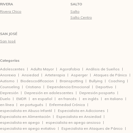
RIVERA
SALTO
Rivera Chico
Salto
Salto Centro
SAN JOSÉ
San José
Categorías
Adolescentes
Adulto Mayor
Agorafobia
Análisis de Sueños
Anorexia
Ansiedad
Arteterapia
Asperger
Ataques de Pánico
Autismo
Biodescodificacion
Brainspotting
Bullying
Coaching
Counseling
Cristiano
Dependencia Emocional
Deportivo
Depresión
Depresión en adolescentes
Depresión posparto
Duelo
EMDR
en español
en francés
en inglés
en italiano
en línea
en portugués
Enfermedad Crónica
especialista en Abuso Infantil
Especialista en Adicciones
Especialista en Alimentación
Especialista en Ansiedad
especialista en apego
especialista en apego ansioso
especialista en apego evitativo
Especialista en Ataques de Pánico