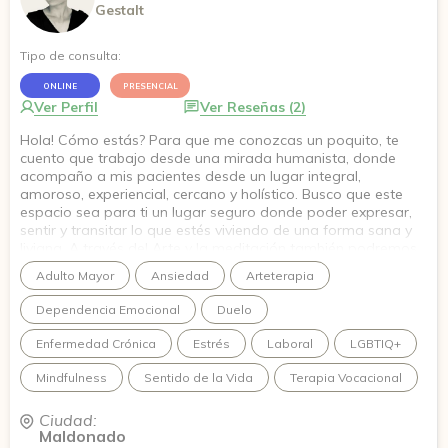
Gestalt
Tipo de consulta:
ONLINE
PRESENCIAL
Ver Perfil
Ver Reseñas (2)
Hola! Cómo estás? Para que me conozcas un poquito, te
cuento que trabajo desde una mirada humanista, donde
acompaño a mis pacientes desde un lugar integral,
amoroso, experiencial, cercano y holístico. Busco que este
espacio sea para ti un lugar seguro donde poder expresar,
sentir y transitar lo que estés viviendo de una forma sana y
liviana. A través del Arte y la meditación también podremos
experimentar para suavizar lo que duele o incomoda,
Adulto Mayor
Ansiedad
Arteterapia
ponerle nombre y observarlo con mayor claridad. Si te copa
dar el SÍ conmigo y comenzar, acá estoy feliz por recibirte. Te
Dependencia Emocional
Duelo
mando un abrazo! Nos vemos en terapia
Enfermedad Crónica
Estrés
Laboral
LGBTIQ+
Mindfulness
Sentido de la Vida
Terapia Vocacional
Ciudad:
Maldonado