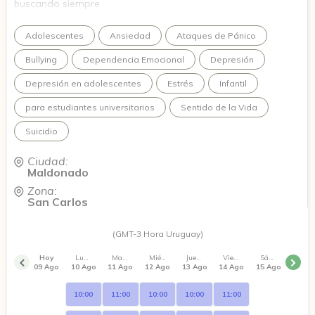
buscando siempre
Adolescentes
Ansiedad
Ataques de Pánico
Bullying
Dependencia Emocional
Depresión
Depresión en adolescentes
Estrés
Infantil
para estudiantes universitarios
Sentido de la Vida
Suicidio
Ciudad:
Maldonado
Zona:
San Carlos
(GMT-3 Hora Uruguay)
Hoy
Lunes
Martes
Miércoles
Jueves
Viernes
Sábado
09 Ago
10 Ago
11 Ago
12 Ago
13 Ago
14 Ago
15 Ago
10:00
11:00
10:00
10:00
11:00