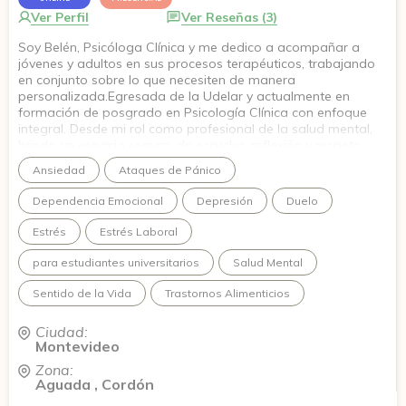
Ver Perfil
Ver Reseñas (3)
Soy Belén, Psicóloga Clínica y me dedico a acompañar a
jóvenes y adultos en sus procesos terapéuticos, trabajando
en conjunto sobre lo que necesiten de manera
personalizada.Egresada de la Udelar y actualmente en
formación de posgrado en Psicología Clínica con enfoque
integral. Desde mi rol como profesional de la salud mental,
brindo un espacio seguro, de escucha, reflexión y respeto,
donde puedas expresarte con libertad. Si estás pensando en
Ansiedad
Ataques de Pánico
empezar terapia, te invito a transitar este camino juntos/as
¡te espero!
Dependencia Emocional
Depresión
Duelo
Estrés
Estrés Laboral
para estudiantes universitarios
Salud Mental
Sentido de la Vida
Trastornos Alimenticios
Ciudad:
Montevideo
Zona:
Aguada , Cordón