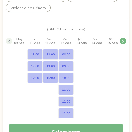
Violencia de Género
(GMT-3 Hora Uruguay)
Hoy
Lunes
Martes
Miércoles
Jueves
Viernes
Sábado
09 Ago
10 Ago
11 Ago
12 Ago
13 Ago
14 Ago
15 Ago
13:00
12:00
08:00
14:00
13:00
09:00
17:00
15:00
10:00
11:00
12:00
13:00
Seleccionar