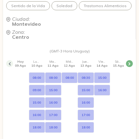
Sentido de la Vida
Soledad
Trastornos Alimenticios
Ciudad:
Montevideo
Zona:
Centro
(GMT-3 Hora Uruguay)
Hoy
Lunes
Martes
Miércoles
Jueves
Viernes
Sábado
09 Ago
10 Ago
11 Ago
12 Ago
13 Ago
14 Ago
15 Ago
08:00
08:00
08:00
08:30
15:00
09:00
15:00
15:00
16:00
15:00
16:00
16:00
16:00
17:00
17:00
18:00
18:00
18:00