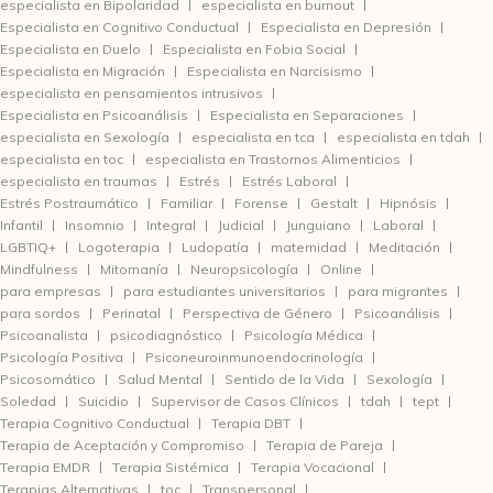
especialista en Bipolaridad
especialista en burnout
Especialista en Cognitivo Conductual
Especialista en Depresión
Especialista en Duelo
Especialista en Fobia Social
Especialista en Migración
Especialista en Narcisismo
especialista en pensamientos intrusivos
Especialista en Psicoanálisis
Especialista en Separaciones
especialista en Sexología
especialista en tca
especialista en tdah
especialista en toc
especialista en Trastornos Alimenticios
especialista en traumas
Estrés
Estrés Laboral
Estrés Postraumático
Familiar
Forense
Gestalt
Hipnósis
Infantil
Insomnio
Integral
Judicial
Junguiano
Laboral
LGBTIQ+
Logoterapia
Ludopatía
maternidad
Meditación
Mindfulness
Mitomanía
Neuropsicología
Online
para empresas
para estudiantes universitarios
para migrantes
para sordos
Perinatal
Perspectiva de Género
Psicoanálisis
Psicoanalista
psicodiagnóstico
Psicología Médica
Psicología Positiva
Psiconeuroinmunoendocrinología
Psicosomático
Salud Mental
Sentido de la Vida
Sexología
Soledad
Suicidio
Supervisor de Casos Clínicos
tdah
tept
Terapia Cognitivo Conductual
Terapia DBT
Terapia de Aceptación y Compromiso
Terapia de Pareja
Terapia EMDR
Terapia Sistémica
Terapia Vocacional
Terapias Alternativas
toc
Transpersonal