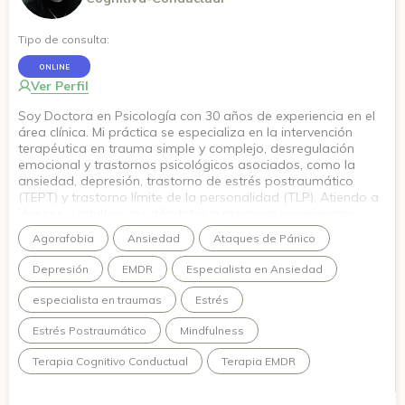
Tipo de consulta:
ONLINE
Ver Perfil
Soy Doctora en Psicología con 30 años de experiencia en el
área clínica. Mi práctica se especializa en la intervención
terapéutica en trauma simple y complejo, desregulación
emocional y trastornos psicológicos asociados, como la
ansiedad, depresión, trastorno de estrés postraumático
(TEPT) y trastorno límite de la personalidad (TLP). Atiendo a
jóvenes y adultos, ayudándolos a procesar experiencias
traumáticas y desarrollar habilidades de regulación
Agorafobia
Ansiedad
Ataques de Pánico
emocional para fomentar su bienestar y crecimiento
personal.
Depresión
EMDR
Especialista en Ansiedad
especialista en traumas
Estrés
Estrés Postraumático
Mindfulness
Terapia Cognitivo Conductual
Terapia EMDR