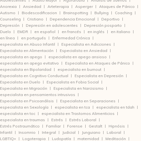
Adolescentes
Adulto Mayor
Agorafobia
Análisis de Sueños
Anorexia
Ansiedad
Arteterapia
Asperger
Ataques de Pánico
Autismo
Biodescodificacion
Brainspotting
Bullying
Coaching
Counseling
Cristiano
Dependencia Emocional
Deportivo
Depresión
Depresión en adolescentes
Depresión posparto
Duelo
EMDR
en español
en francés
en inglés
en italiano
en línea
en portugués
Enfermedad Crónica
especialista en Abuso Infantil
Especialista en Adicciones
Especialista en Alimentación
Especialista en Ansiedad
especialista en apego
especialista en apego ansioso
especialista en apego evitativo
Especialista en Ataques de Pánico
especialista en Bipolaridad
especialista en burnout
Especialista en Cognitivo Conductual
Especialista en Depresión
Especialista en Duelo
Especialista en Fobia Social
Especialista en Migración
Especialista en Narcisismo
especialista en pensamientos intrusivos
Especialista en Psicoanálisis
Especialista en Separaciones
especialista en Sexología
especialista en tca
especialista en tdah
especialista en toc
especialista en Trastornos Alimenticios
especialista en traumas
Estrés
Estrés Laboral
Estrés Postraumático
Familiar
Forense
Gestalt
Hipnósis
Infantil
Insomnio
Integral
Judicial
Junguiano
Laboral
LGBTIQ+
Logoterapia
Ludopatía
maternidad
Meditación