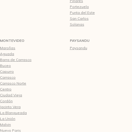
Pinares
Portezuelo
Punta del Este
San Carlos
Solanas
MONTEVIDEO
PAYSANDU
Maroñas
Paysandu
Aguada
Barra de Carrasco
Buceo
Capurro
Carrasco
Carrasco Norte
Centro
Ciudad Vieja
Cordón
Jacinto Vera
La Blanqueada
La Unión
Malvin
Nuevo Paris