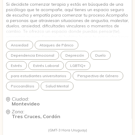
Si decidiste comenzar terapia y estás en búsqueda de una
psicóloga que te acompañe, aquí tienes un espacio seguro
de escucha y empatía para comenzar tu proceso.Acompaño
a personas que atraviesan situaciones de angustia, malestar,
duelos, ansiedad, dificultades vinculares o momentos de
cambio. Te ofrezco un espacio donde puedas pensar(te),
encontrar nuevas formas de habitar lo que te pasa, dar lugar
a tu palabra, a tu ritmo y desde un enfoque clínico con
Ansiedad
Ataques de Pánico
perspectiva de género y diversidad.
Dependencia Emocional
Depresión
Duelo
Estrés
Estrés Laboral
LGBTIQ+
para estudiantes universitarios
Perspectiva de Género
Psicoanálisis
Salud Mental
Ciudad:
Montevideo
Zona:
Tres Cruces, Cordón
(GMT-3 Hora Uruguay)