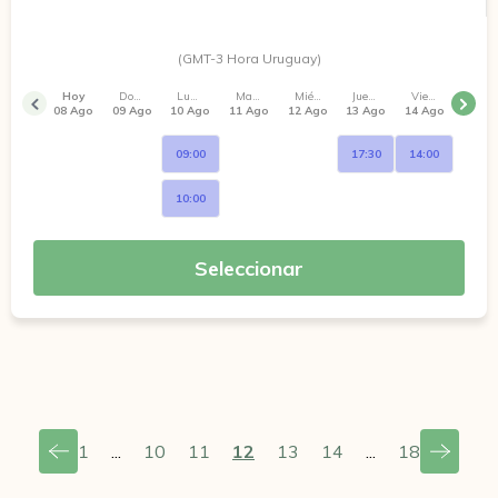
(GMT-3 Hora Uruguay)
Hoy
Domingo
Lunes
Martes
Miércoles
Jueves
Viernes
08 Ago
09 Ago
10 Ago
11 Ago
12 Ago
13 Ago
14 Ago
09:00
17:30
14:00
10:00
Seleccionar
1
...
10
11
12
13
14
...
18