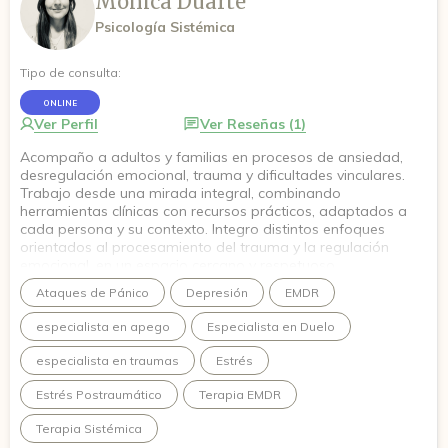
Mónica Duarte
Psicología Sistémica
Tipo de consulta:
ONLINE
Ver Perfil
Ver Reseñas (1)
Acompaño a adultos y familias en procesos de ansiedad,
desregulación emocional, trauma y dificultades vinculares.
Trabajo desde una mirada integral, combinando
herramientas clínicas con recursos prácticos, adaptados a
cada persona y su contexto. Integro distintos enfoques
orientados al procesamiento del trauma y la regulación
emocional, en un espacio cercano y respetuoso.
Mi objetivo es ofrecer un espacio seguro donde puedas
Ataques de Pánico
Depresión
EMDR
entender lo que te pasa, sentirte acompañado/a y construir
herramientas reales para estar mejor.
especialista en apego
Especialista en Duelo
especialista en traumas
Estrés
Estrés Postraumático
Terapia EMDR
Terapia Sistémica