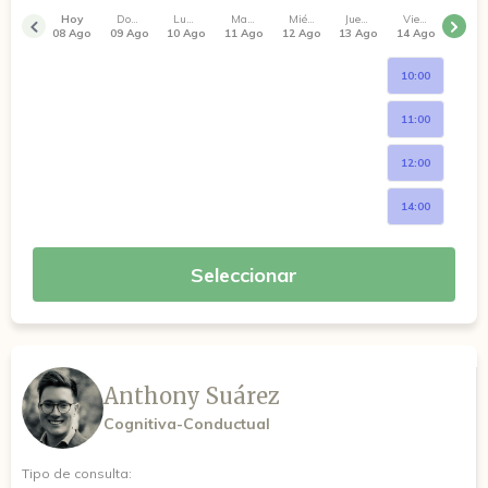
Hoy
Domingo
Lunes
Martes
Miércoles
Jueves
Viernes
08 Ago
09 Ago
10 Ago
11 Ago
12 Ago
13 Ago
14 Ago
10:00
11:00
12:00
14:00
Seleccionar
Anthony Suárez
Cognitiva-Conductual
Tipo de consulta: