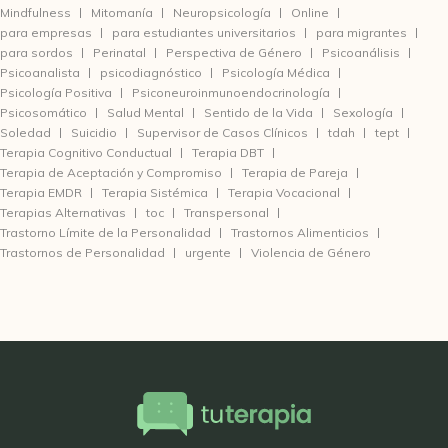
Mindfulness
Mitomanía
Neuropsicología
Online
para empresas
para estudiantes universitarios
para migrantes
para sordos
Perinatal
Perspectiva de Género
Psicoanálisis
Psicoanalista
psicodiagnóstico
Psicología Médica
Psicología Positiva
Psiconeuroinmunoendocrinología
Psicosomático
Salud Mental
Sentido de la Vida
Sexología
Soledad
Suicidio
Supervisor de Casos Clínicos
tdah
tept
Terapia Cognitivo Conductual
Terapia DBT
Terapia de Aceptación y Compromiso
Terapia de Pareja
Terapia EMDR
Terapia Sistémica
Terapia Vocacional
Terapias Alternativas
toc
Transpersonal
Trastorno Límite de la Personalidad
Trastornos Alimenticios
Trastornos de Personalidad
urgente
Violencia de Género