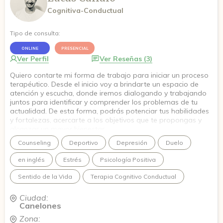
Cognitiva-Conductual
Tipo de consulta:
ONLINE
PRESENCIAL
Ver Perfil
Ver Reseñas (3)
Quiero contarte mi forma de trabajo para iniciar un proceso
terapéutico. Desde el inicio voy a brindarte un espacio de
atención y escucha, donde iremos dialogando y trabajando
juntos para identificar y comprender los problemas de tu
actualidad. De esta forma, podrás potenciar tus habilidades
y fortalezas, acercarte a los objetivos que te propongas y
alcanzar un mayor bienestar.
Counseling
Deportivo
Depresión
Duelo
Quedo a las ordenes para dar comienzo a este nuevo
camino.
en inglés
Estrés
Psicología Positiva
Sentido de la Vida
Terapia Cognitivo Conductual
Ciudad:
Canelones
Zona: