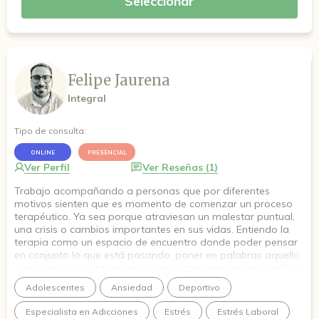
Seleccionar
Felipe Jaurena
Integral
Tipo de consulta:
ONLINE
PRESENCIAL
Ver Perfil
Ver Reseñas (1)
Trabajo acompañando a personas que por diferentes
motivos sienten que es momento de comenzar un proceso
terapéutico. Ya sea porque atraviesan un malestar puntual,
una crisis o cambios importantes en sus vidas. Entiendo la
terapia como un espacio de encuentro donde poder pensar
en conjunto lo que está pasando, poner en palabras aquello
que a veces cuesta expresar y encontrar nuevas perspectivas
sobre lo que vivimos. En mi práctica me interesa comprender
Adolescentes
Ansiedad
Deportivo
a las personas dentro de sus contextos de vida: su historia,
sus vínculos y las situaciones que atraviesan. Trabajo con
Especialista en Adicciones
Estrés
Estrés Laboral