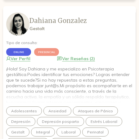
Dahiana Gonzalez
Gestalt
Tipo de consulta:
ONLINE
PRESENCIAL
Ver Perfil
Ver Reseñas (2)
¡Hola! Soy Dahiana y me especializo en Psicoterapia
gestáltica.Podes identificar tus emociones? Logras entender
que te sucede?Si no hay repuestas a estas preguntas,
podemos trabajar junt@s.Mi propósito es acompañarte en el
camino hacia una vida más consciente, a través de la
escucha activa, la empatía y un sólido respaldo terapéutico,
buscaremos lograr integrar pensamientos, emociones y
acciones. Ofrezco un espacio clínico cálido y colaborativo,
Adolescentes
Ansiedad
Ataques de Pánico
diseñado para brindar herramientas prácticas frente a los
diferentes conflictos que se interponen en el día a día.En el
Depresión
Depresión posparto
Estrés Laboral
aquí y ahora empieza el cambio, te gustaría habitar tu
presente?
Gestalt
Integral
Laboral
Perinatal