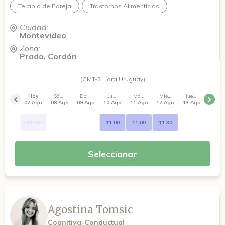
Terapia de Pareja
Trastornos Alimenticios
Ciudad:
Montevideo
Zona:
Prado, Cordón
(GMT-3 Hora Uruguay)
Hoy
Sábado
Domingo
Lunes
Martes
Miércoles
Jueves
07 Ago
08 Ago
09 Ago
10 Ago
11 Ago
12 Ago
13 Ago
11:00
11:00
11:00
11:30
Seleccionar
Agostina Tomsic
Cognitiva-Conductual