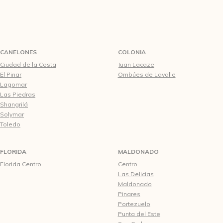
CANELONES
COLONIA
Ciudad de la Costa
Juan Lacaze
El Pinar
Ombúes de Lavalle
Lagomar
Las Piedras
Shangrilá
Solymar
Toledo
FLORIDA
MALDONADO
Florida Centro
Centro
Las Delicias
Maldonado
Pinares
Portezuelo
Punta del Este