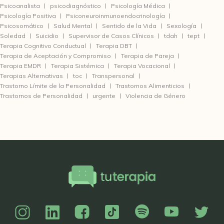
Psicoanalista
psicodiagnóstico
Psicología Médica
Psicología Positiva
Psiconeuroinmunoendocrinología
Psicosomático
Salud Mental
Sentido de la Vida
Sexología
Soledad
Suicidio
Supervisor de Casos Clínicos
tdah
tept
Terapia Cognitivo Conductual
Terapia DBT
Terapia de Aceptación y Compromiso
Terapia de Pareja
Terapia EMDR
Terapia Sistémica
Terapia Vocacional
Terapias Alternativas
toc
Transpersonal
Trastorno Límite de la Personalidad
Trastornos Alimenticios
Trastornos de Personalidad
urgente
Violencia de Género