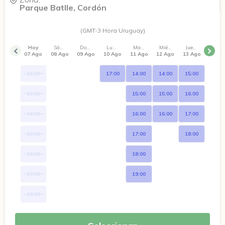
Parque Batlle, Cordón
(GMT-3 Hora Uruguay)
Hoy
Sábado
Domingo
Lunes
Martes
Miércoles
Jueves
07 Ago
08 Ago
09 Ago
10 Ago
11 Ago
12 Ago
13 Ago
12:00
17:00
14:00
14:00
15:00
13:00
15:00
15:00
16:00
14:00
16:00
16:00
17:00
15:00
17:00
18:00
16:00
18:00
17:00
19:00
18:00