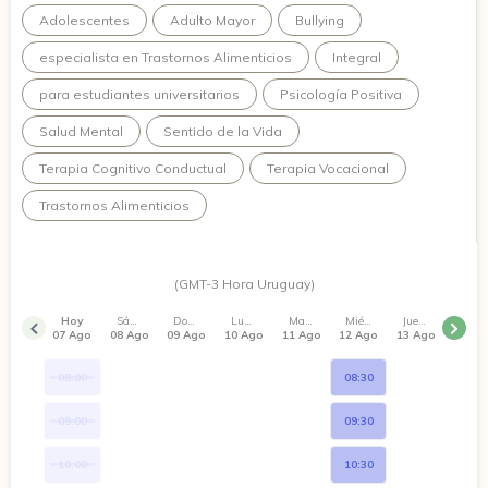
herramientas más adaptativas que favorezcan el bienestar y
Adolescentes
Adulto Mayor
Bullying
el afrontamiento de distintas experiencias de la vida.
especialista en Trastornos Alimenticios
Integral
para estudiantes universitarios
Psicología Positiva
Salud Mental
Sentido de la Vida
Terapia Cognitivo Conductual
Terapia Vocacional
Trastornos Alimenticios
(GMT-3 Hora Uruguay)
Hoy
Sábado
Domingo
Lunes
Martes
Miércoles
Jueves
07 Ago
08 Ago
09 Ago
10 Ago
11 Ago
12 Ago
13 Ago
08:00
08:30
09:00
09:30
10:00
10:30