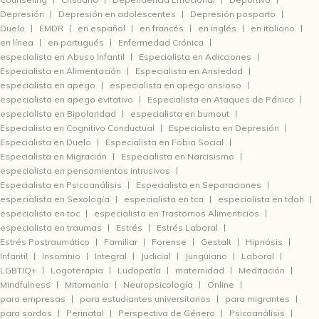
Depresión
Depresión en adolescentes
Depresión posparto
Duelo
EMDR
en español
en francés
en inglés
en italiano
en línea
en portugués
Enfermedad Crónica
especialista en Abuso Infantil
Especialista en Adicciones
Especialista en Alimentación
Especialista en Ansiedad
especialista en apego
especialista en apego ansioso
especialista en apego evitativo
Especialista en Ataques de Pánico
especialista en Bipolaridad
especialista en burnout
Especialista en Cognitivo Conductual
Especialista en Depresión
Especialista en Duelo
Especialista en Fobia Social
Especialista en Migración
Especialista en Narcisismo
especialista en pensamientos intrusivos
Especialista en Psicoanálisis
Especialista en Separaciones
especialista en Sexología
especialista en tca
especialista en tdah
especialista en toc
especialista en Trastornos Alimenticios
especialista en traumas
Estrés
Estrés Laboral
Estrés Postraumático
Familiar
Forense
Gestalt
Hipnósis
Infantil
Insomnio
Integral
Judicial
Junguiano
Laboral
LGBTIQ+
Logoterapia
Ludopatía
maternidad
Meditación
Mindfulness
Mitomanía
Neuropsicología
Online
para empresas
para estudiantes universitarios
para migrantes
para sordos
Perinatal
Perspectiva de Género
Psicoanálisis