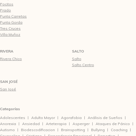
Pocitos
Prado
Punta Carretas
Punta Gorda
Tres Cruces
Villa Muñoz
RIVERA
SALTO
Rivera Chico
Salto
Salto Centro
SAN JOSÉ
San José
Categorías
Adolescentes
Adulto Mayor
Agorafobia
Análisis de Sueños
Anorexia
Ansiedad
Arteterapia
Asperger
Ataques de Pánico
Autismo
Biodescodificacion
Brainspotting
Bullying
Coaching
Counseling
Cristiano
Dependencia Emocional
Deportivo