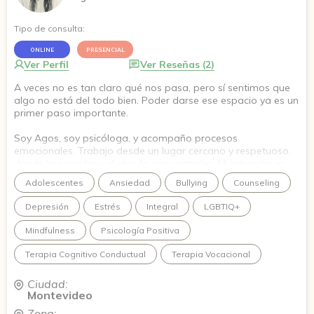
Tipo de consulta:
ONLINE
PRESENCIAL
Ver Perfil
Ver Reseñas (2)
A veces no es tan claro qué nos pasa, pero sí sentimos que
algo no está del todo bien. Poder darse ese espacio ya es un
primer paso importante.
Soy Agos, soy psicóloga, y acompaño procesos
emocionales. Trabajo desde un lugar cercano y respetuoso,
donde la escucha y el vínculo son centrales. Mi intención es
que desde el primer momento puedas sentirte en confianza,
Adolescentes
Ansiedad
Bullying
Counseling
con alguien que te escuche sin juzgar y te acompañe a tu
ritmo.
Depresión
Estrés
Integral
LGBTIQ+
Si sentís que este puede ser tu espacio, va a ser un gusto
Mindfulness
Psicología Positiva
acompañarte.
Terapia Cognitivo Conductual
Terapia Vocacional
Ciudad:
Montevideo
Zona: