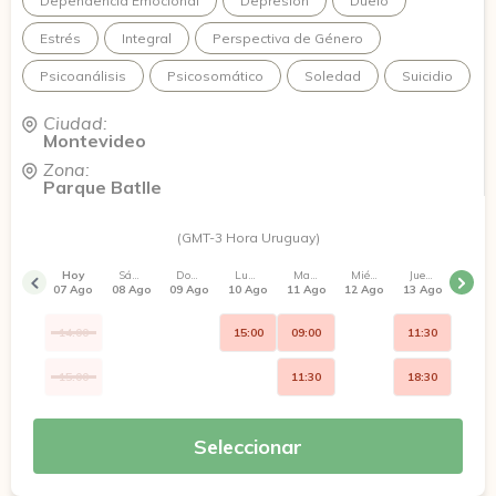
Dependencia Emocional
Depresión
Duelo
Estrés
Integral
Perspectiva de Género
Psicoanálisis
Psicosomático
Soledad
Suicidio
Ciudad:
Montevideo
Zona:
Parque Batlle
(GMT-3 Hora Uruguay)
Hoy
Sábado
Domingo
Lunes
Martes
Miércoles
Jueves
07 Ago
08 Ago
09 Ago
10 Ago
11 Ago
12 Ago
13 Ago
14:00
15:00
09:00
11:30
15:00
11:30
18:30
Seleccionar