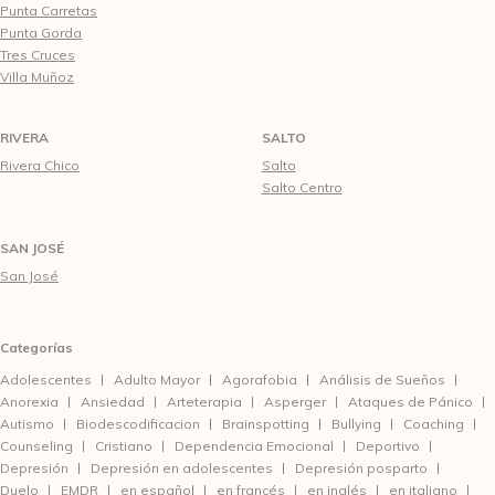
Punta Carretas
Punta Gorda
Tres Cruces
Villa Muñoz
RIVERA
SALTO
Rivera Chico
Salto
Salto Centro
SAN JOSÉ
San José
Categorías
Adolescentes
Adulto Mayor
Agorafobia
Análisis de Sueños
Anorexia
Ansiedad
Arteterapia
Asperger
Ataques de Pánico
Autismo
Biodescodificacion
Brainspotting
Bullying
Coaching
Counseling
Cristiano
Dependencia Emocional
Deportivo
Depresión
Depresión en adolescentes
Depresión posparto
Duelo
EMDR
en español
en francés
en inglés
en italiano