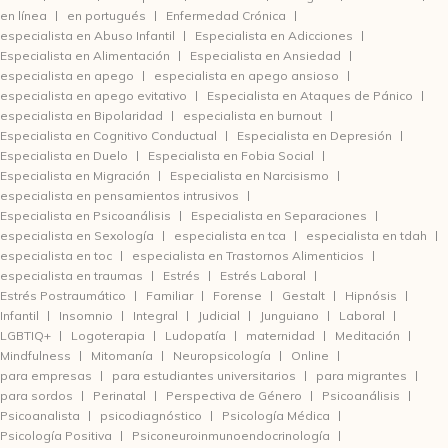
en línea
en portugués
Enfermedad Crónica
especialista en Abuso Infantil
Especialista en Adicciones
Especialista en Alimentación
Especialista en Ansiedad
especialista en apego
especialista en apego ansioso
especialista en apego evitativo
Especialista en Ataques de Pánico
especialista en Bipolaridad
especialista en burnout
Especialista en Cognitivo Conductual
Especialista en Depresión
Especialista en Duelo
Especialista en Fobia Social
Especialista en Migración
Especialista en Narcisismo
especialista en pensamientos intrusivos
Especialista en Psicoanálisis
Especialista en Separaciones
especialista en Sexología
especialista en tca
especialista en tdah
especialista en toc
especialista en Trastornos Alimenticios
especialista en traumas
Estrés
Estrés Laboral
Estrés Postraumático
Familiar
Forense
Gestalt
Hipnósis
Infantil
Insomnio
Integral
Judicial
Junguiano
Laboral
LGBTIQ+
Logoterapia
Ludopatía
maternidad
Meditación
Mindfulness
Mitomanía
Neuropsicología
Online
para empresas
para estudiantes universitarios
para migrantes
para sordos
Perinatal
Perspectiva de Género
Psicoanálisis
Psicoanalista
psicodiagnóstico
Psicología Médica
Psicología Positiva
Psiconeuroinmunoendocrinología