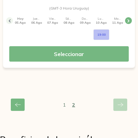
(GMT-3 Hora Uruguay)
Hoy
Jueves
Viernes
Sábado
Domingo
Lunes
Martes
05 Ago
06 Ago
07 Ago
08 Ago
09 Ago
10 Ago
11 Ago
19:00
Seleccionar
1
2