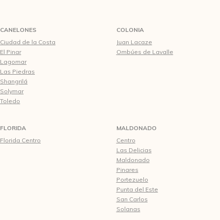
CANELONES
COLONIA
Ciudad de la Costa
Juan Lacaze
El Pinar
Ombúes de Lavalle
Lagomar
Las Piedras
Shangrilá
Solymar
Toledo
FLORIDA
MALDONADO
Florida Centro
Centro
Las Delicias
Maldonado
Pinares
Portezuelo
Punta del Este
San Carlos
Solanas