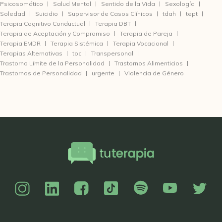
Psicosomático
Salud Mental
Sentido de la Vida
Sexología
Soledad
Suicidio
Supervisor de Casos Clínicos
tdah
tept
Terapia Cognitivo Conductual
Terapia DBT
Terapia de Aceptación y Compromiso
Terapia de Pareja
Terapia EMDR
Terapia Sistémica
Terapia Vocacional
Terapias Alternativas
toc
Transpersonal
Trastorno Límite de la Personalidad
Trastornos Alimenticios
Trastornos de Personalidad
urgente
Violencia de Género