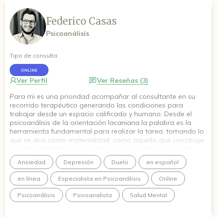
Federico Casas
Psicoanálisis
Tipo de consulta:
ONLINE
Ver Perfil
Ver Reseñas (3)
Para mi es una prioridad acompañar al consultante en su
recorrido terapéutico generando las condiciones para
trabajar desde un espacio calificado y humano. Desde el
psicoanálisis de la orientación lacaniana la palabra es la
herramienta fundamental para realizar la tarea, tomando lo
que se dice como materialidad, como aquello que construye
nuestra realidad. La propuesta es que podamos recorrer
juntos un camino que se irá haciendo al andar, con el
Ansiedad
Depresión
Duelo
en español
propósito de aliviar la carga de sentidos con la que todos
debemos vérnoslas cotidianamente.
en línea
Especialista en Psicoanálisis
Online
Psicoanálisis
Psicoanalista
Salud Mental