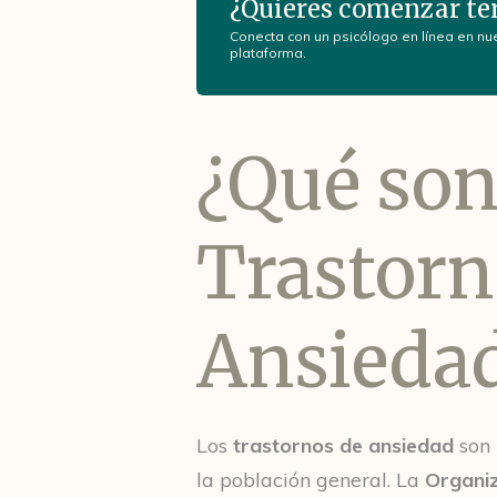
¿Quieres comenzar te
Conecta con un psicólogo en línea en nu
plataforma.
¿Qué son
Trastorn
Ansieda
Los
trastornos de ansiedad
son 
la población general. La
Organiz