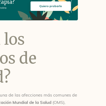
rapia?
Quiero probarlo
estra
 los
os de
d?
una de las afecciones más comunes de
ación Mundial de la Salud
(OMS),