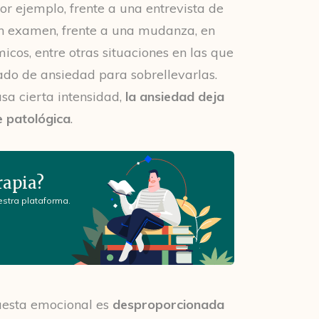
or ejemplo, frente a una entrevista de
un examen, frente a una mudanza, en
os, entre otras situaciones en las que
rado de ansiedad para sobrellevarlas.
sa cierta intensidad,
la ansiedad deja
e patológica
.
rapia?
estra plataforma.
puesta emocional es
desproporcionada