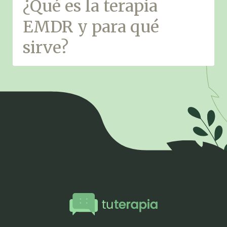
¿Qué es la terapia
EMDR y para qué
sirve?