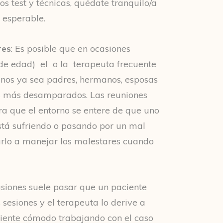
os test y técnicas, quédate tranquilo/a
 esperable.
res
: Es posible que en ocasiones
de edad) el o la terapeuta frecuente
anos ya sea padres, hermanos, esposas
es más desamparados. Las reuniones
ra que el entorno se entere de que uno
stá sufriendo o pasando por un mal
lo a manejar los malestares cuando
asiones suele pasar que un paciente
 sesiones y el terapeuta lo derive a
siente cómodo trabajando con el caso