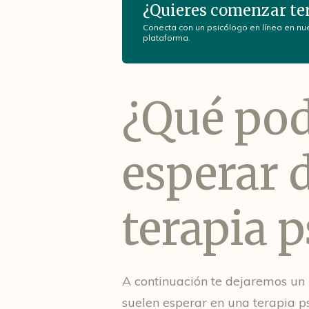
¿Quieres comenzar te
Conecta con un psicólogo en línea en nu
plataforma.
¿Qué po
esperar d
terapia p
A continuación te dejaremos un
suelen esperar en una terapia p