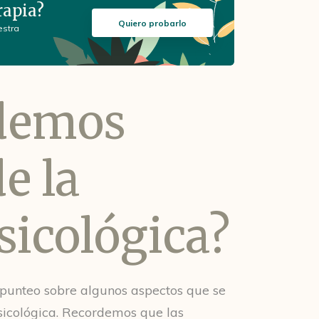
rapia?
Quiero probarlo
estra
demos
e la
sicológica?
 punteo sobre algunos aspectos que se
sicológica. Recordemos que las