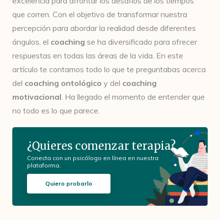
excelencia para afrontar los desafíos de los tiempos
que corren. Con el objetivo de transformar nuestra
percepción para abordar la realidad desde diferentes
ángulos, el
coaching
se ha diversificado para ofrecer
respuestas en todas las áreas de la vida. En este
artículo te contamos todo lo que te preguntabas acerca
del
coaching ontológico
y del
coaching
motivacional
. Ha llegado el momento de entender que
no todo es lo que parece.
¿Quieres comenzar terapia?
Conecta con un psicólogo en línea en nuestra
plataforma.
Quiero probarlo