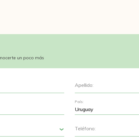
nocerte un poco más
Apellido:
País:
Teléfono:
Siguiente