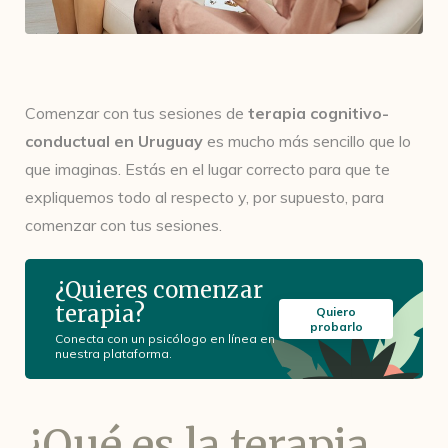
Comenzar con tus sesiones de
terapia cognitivo-
conductual en Uruguay
es mucho más sencillo que lo
que imaginas. Estás en el lugar correcto para que te
expliquemos todo al respecto y, por supuesto, para
comenzar con tus sesiones.
¿Quieres comenzar
terapia?
Quiero
probarlo
Conecta con un psicólogo en línea en
nuestra plataforma.
¿Qué es la terapia