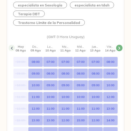
especialista en Sexología
especialista en tdah
Terapia DBT
Trastorno Límite de la Personalidad
(GMT-3 Hora Uruguay)
Hoy
Domingo
Lunes
Martes
Miércoles
Jueves
Viernes
08 Ago
09 Ago
10 Ago
11 Ago
12 Ago
13 Ago
14 Ago
08:00
08:00
07:00
07:00
07:00
07:00
08:00
09:00
09:00
08:00
08:00
08:00
08:00
09:00
10:00
10:00
09:00
09:00
09:00
09:00
10:00
11:00
11:00
10:00
10:00
10:00
10:00
12:00
12:00
12:00
11:00
11:00
11:00
11:00
13:00
13:00
13:00
13:00
12:00
15:00
12:00
14:00