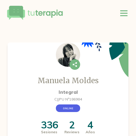
Manuela Moldes
Integral
CJJPU Nº186984
ONLINE
336
2
4
Sesiones
Reviews
Años