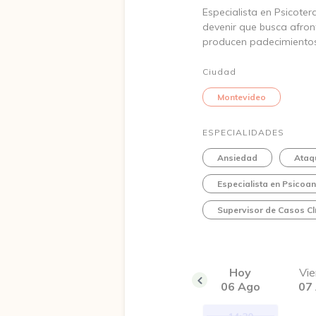
Especialista en Psicoter
devenir que busca afron
producen padecimientos,
Ciudad
Montevideo
ESPECIALIDADES
Ansiedad
Ataq
Especialista en Psicoan
Supervisor de Casos Cl
Hoy
Vie
06 Ago
07