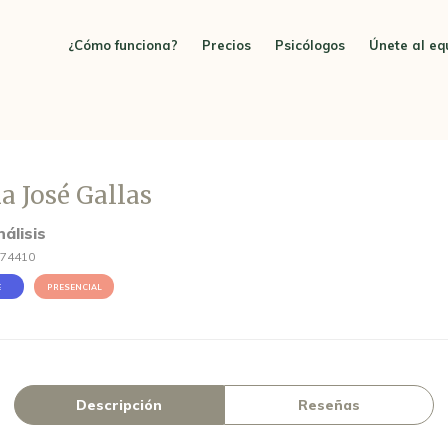
¿Cómo funciona?
Precios
Psicólogos
Únete al eq
a José Gallas
álisis
174410
E
PRESENCIAL
Descripción
Reseñas