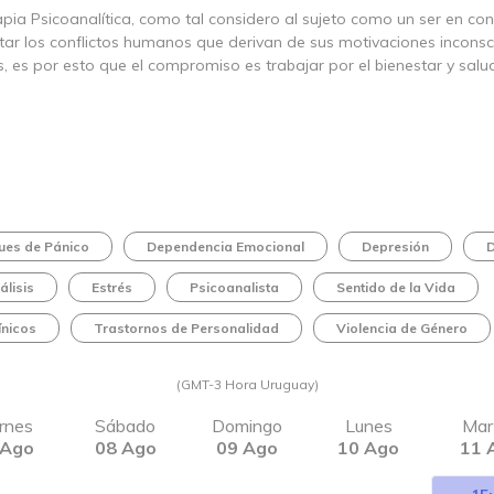
apia Psicoanalítica, como tal considero al sujeto como un ser en co
tar los conflictos humanos que derivan de sus motivaciones inconsci
 es por esto que el compromiso es trabajar por el bienestar y salu
ues de Pánico
Dependencia Emocional
Depresión
D
álisis
Estrés
Psicoanalista
Sentido de la Vida
ínicos
Trastornos de Personalidad
Violencia de Género
(GMT-3 Hora Uruguay)
rnes
Sábado
Domingo
Lunes
Mar
 Ago
08 Ago
09 Ago
10 Ago
11 