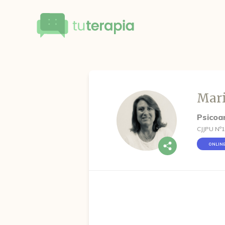
Mari
Psicoan
CJJPU Nº
ONLIN