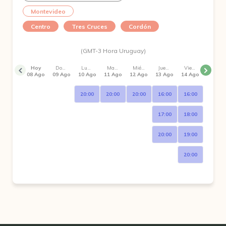
Montevideo
Centro
Tres Cruces
Cordón
(GMT-3 Hora Uruguay)
Hoy
Domingo
Lunes
Martes
Miércoles
Jueves
Viernes
08 Ago
09 Ago
10 Ago
11 Ago
12 Ago
13 Ago
14 Ago
20:00
20:00
20:00
16:00
16:00
17:00
18:00
20:00
19:00
20:00