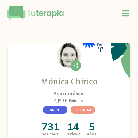
Mónica Chirico
Psicoanálisis
CJJPU NºEximida.
ONLINE
PRESENCIAL
731
14
5
Sesiones
Reviews
Años