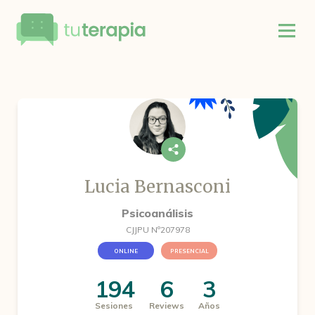
Lucia Bernasconi
Psicoanálisis
CJJPU Nº207978
ONLINE
PRESENCIAL
194
6
3
Sesiones
Reviews
Años