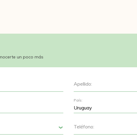
nocerte un poco más
Apellido:
País:
Teléfono:
Siguiente