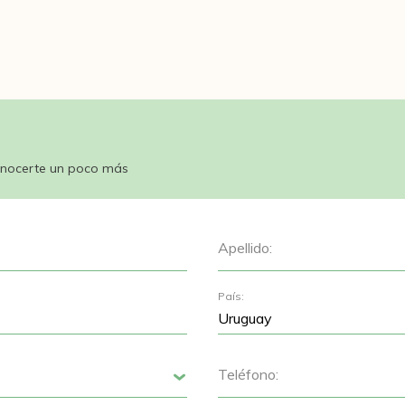
nocerte un poco más
Apellido:
País:
Teléfono:
Siguiente