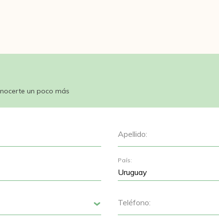
nocerte un poco más
Apellido:
País:
Teléfono:
Siguiente