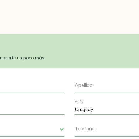
nocerte un poco más
Apellido:
País:
Teléfono:
Siguiente